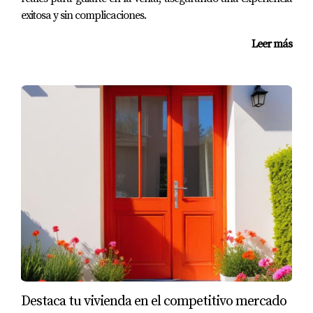
exitosa y sin complicaciones.
Vender una vivienda puede ser un proceso desafiante,
Leer más
pero no tiene por qué ser aterrador. Al entender las
causas por las cuales una propiedad puede quedarse sin
vender y aplicar estrategias efectivas, puedes tomar el
control del proceso y aumentar tus posibilidades de
éxito. Recuerda que cada paso cuenta; desde fijar un
precio adecuado hasta presentar tu hogar de manera
atractiva y aumentar su visibilidad online. Si sientes que
necesitas apoyo adicional o asesoramiento
personalizado, no dudes en contactar a Amparo Lillo.
Con su experiencia y conocimiento del mercado
inmobiliario en Madrid, te guiará para superar cualquier
obstáculo en la venta de tu vivienda. ¡No esperes más!
Supera ese temor con estrategia.
Destaca tu vivienda en el competitivo mercado