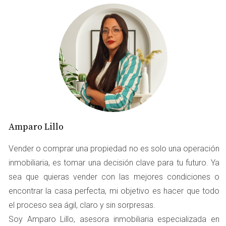
Precio inadecuado
Uno de los factores más determinantes en la venta de
una vivienda es el precio. Si tu propiedad está
sobrevalorada, es probable que los compradores
potenciales la ignoren. Es fundamental realizar un
análisis comparativo del mercado para establecer un
precio justo y atractivo.
Amparo Lillo
Presentación deficiente
La forma en que presentas tu vivienda puede hacer una
Vender o comprar una propiedad no es solo una operación
gran diferencia. Fotografías de baja calidad, desorden o
inmobiliaria, es tomar una decisión clave para tu futuro. Ya
falta de limpieza pueden alejar a los interesados.
sea que quieras vender con las mejores condiciones o
Asegúrate de mostrar tu hogar en su mejor luz, utilizando
encontrar la casa perfecta, mi objetivo es hacer que todo
imágenes profesionales y manteniendo el espacio
el proceso sea ágil, claro y sin sorpresas.
ordenado y acogedor.
Soy Amparo Lillo, asesora inmobiliaria especializada en