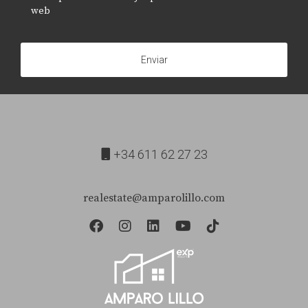
web
Enviar
+34 611 62 27 23
realestate@amparolillo.com