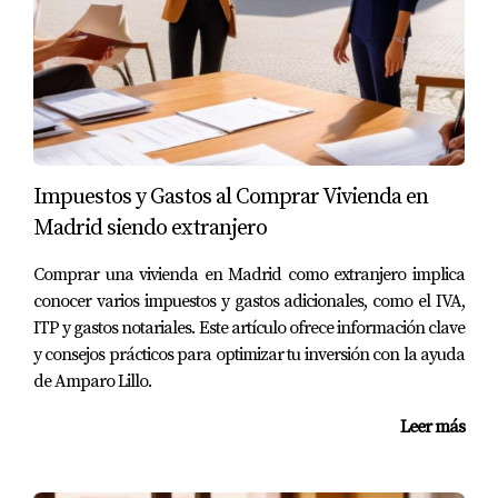
fotografías atractivas. Además, considera compartir tu
anuncio en redes sociales o incluso crear un sitio web
dedicado a la venta de tu propiedad.
CASOS PRÁCTICOS
Para ilustrar cómo estas estrategias pueden marcar la
Impuestos y Gastos al Comprar Vivienda en
diferencia, aquí tienes tres casos prácticos:
Madrid siendo extranjero
Caso 1: La casa sobrevalorada
Comprar una vivienda en Madrid como extranjero implica
conocer varios impuestos y gastos adicionales, como el IVA,
Imagina a Marta, quien decidió vender su casa en
ITP y gastos notariales. Este artículo ofrece información clave
Madrid por un precio considerablemente superior al
y consejos prácticos para optimizar tu inversión con la ayuda
valor del mercado. Después de meses sin recibir ofertas,
de Amparo Lillo.
realizó un análisis comparativo y ajustó el precio. En
Leer más
menos de un mes, recibió varias propuestas y finalmente
vendió su casa.