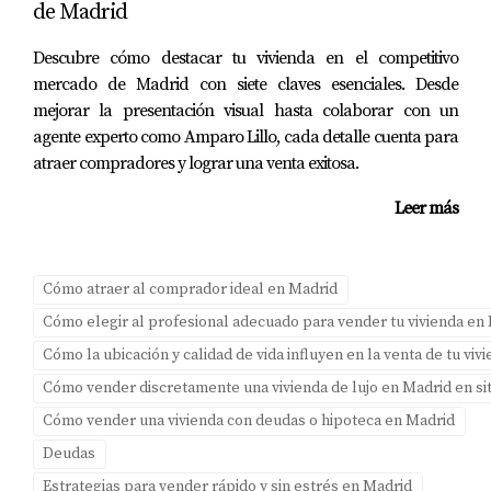
Descarga la Guía gratuita para propietarios que desean
de Madrid
vender su vivienda en Madrid y aprende cómo activar tu
Descubre cómo destacar tu vivienda en el competitivo
venta con paso seguro.
mercado de Madrid con siete claves esenciales. Desde
mejorar la presentación visual hasta colaborar con un
PREGUNTAS FRECUENTES
agente experto como Amparo Lillo, cada detalle cuenta para
atraer compradores y lograr una venta exitosa.
¿Qué debo hacer si mi vivienda no recibe
ofertas?
Leer más
Revisa el precio, la presentación y la visibilidad del
anuncio. Ajustar alguno de estos factores puede marcar
Cómo atraer al comprador ideal en Madrid
la diferencia.
Cómo elegir al profesional adecuado para vender tu vivienda en
¿Es necesario hacer reparaciones antes de
Cómo la ubicación y calidad de vida influyen en la venta de tu vi
vender?
Cómo vender discretamente una vivienda de lujo en Madrid en si
No siempre es necesario, pero pequeñas reparaciones
Cómo vender una vivienda con deudas o hipoteca en Madrid
pueden mejorar la percepción del comprador sobre el
Deudas
estado general de la propiedad.
Estrategias para vender rápido y sin estrés en Madrid