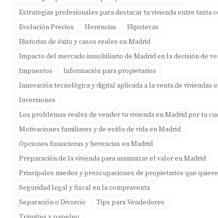
Estrategias profesionales para destacar tu vivienda entre tanta
¿Cómo puedo aumentar la visibilidad de mi
anuncio?
Evolución Precios
Herencias
Hipotecas
Historias de éxito y casos reales en Madrid
Utiliza múltiples plataformas inmobiliarias, comparte en
Impacto del mercado inmobiliario de Madrid en la decisión de v
redes sociales y considera invertir en publicidad pagada
si es posible.
Impuestos
Información para propietarios
Innovación tecnológica y digital aplicada a la venta de viviendas 
¿Qué es el home staging?
Inversiones
Es una técnica que consiste en preparar y decorar una
Los problemas reales de vender tu vivienda en Madrid por tu cu
vivienda para hacerla más atractiva a los compradores
Motivaciones familiares y de estilo de vida en Madrid
potenciales.
Opciones financieras y herencias en Madrid
¿Cuánto tiempo suele tardar la venta de una
Preparación de la vivienda para maximizar el valor en Madrid
vivienda?
Principales miedos y preocupaciones de propietarios que quier
El tiempo varía según varios factores como el mercado
Seguridad legal y fiscal en la compraventa
local, el precio y la presentación; sin embargo, con las
Separación o Divorcio
Tips para Vendedores
estrategias adecuadas puedes acelerar este proceso.
Trámites y papeleo