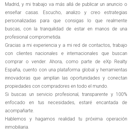
Madrid, y mi trabajo va más allá de publicar un anuncio o
Baja visibilidad en el mercado
enseñar casas. Escucho, analizo y creo estrategias
Si tu anuncio no está bien posicionado en plataformas
personalizadas para que consigas lo que realmente
inmobiliarias o no se promociona adecuadamente, es
buscas, con la tranquilidad de estar en manos de una
posible que pase desapercibido. Utilizar estrategias de
profesional comprometida.
marketing digital y redes sociales puede aumentar
Gracias a mi experiencia y a mi red de contactos, trabajo
significativamente la visibilidad de tu propiedad.
con clientes nacionales e internacionales que buscan
comprar o vender. Ahora, como parte de eXp Realty
ESTRATEGIAS PARA EVITAR
España, cuento con una plataforma global y herramientas
QUE TU VIVIENDA QUEDE SIN
innovadoras que amplían las oportunidades y conectan
propiedades con compradores en todo el mundo.
VENDER
Si buscas un servicio profesional, transparente y 100%
enfocado en tus necesidades, estaré encantada de
Ahora que hemos identificado algunas causas, es hora de
acompañarte.
poner en práctica estrategias efectivas para asegurar
Hablemos y hagamos realidad tu próxima operación
una venta exitosa. Aquí hay algunas recomendaciones:
inmobiliaria.