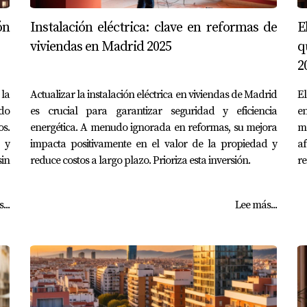
ón
Instalación eléctrica: clave en reformas de
E
viviendas en Madrid 2025
q
2
la
Actualizar la instalación eléctrica en viviendas de Madrid
El
ndo
es crucial para garantizar seguridad y eficiencia
e
s.
energética. A menudo ignorada en reformas, su mejora
me
 y
impacta positivamente en el valor de la propiedad y
af
in
reduce costos a largo plazo. Prioriza esta inversión.
re
...
Lee más...