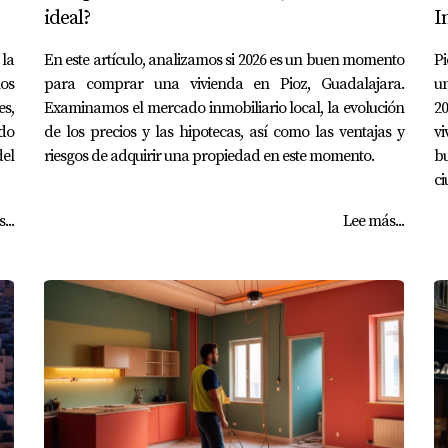
ideal?
I
 la
En este artículo, analizamos si 2026 es un buen momento
P
os
para comprar una vivienda en Pioz, Guadalajara.
un
s,
Examinamos el mercado inmobiliario local, la evolución
2
ndo
de los precios y las hipotecas, así como las ventajas y
vi
el
riesgos de adquirir una propiedad en este momento.
b
ci
...
Lee más...