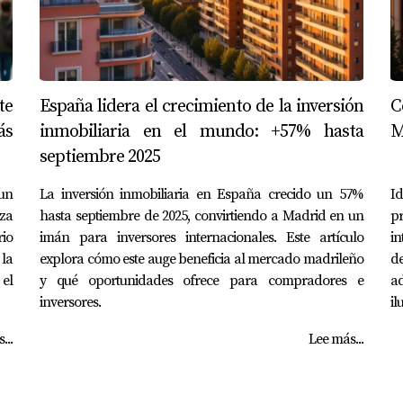
te
España lidera el crecimiento de la inversión
C
ás
inmobiliaria en el mundo: +57% hasta
M
septiembre 2025
un
La inversión inmobiliaria en España crecido un 57%
I
lza
hasta septiembre de 2025, convirtiendo a Madrid en un
p
rio
imán para inversores internacionales. Este artículo
in
la
explora cómo este auge beneficia al mercado madrileño
de
 el
y qué oportunidades ofrece para compradores e
ad
inversores.
il
...
Lee más...