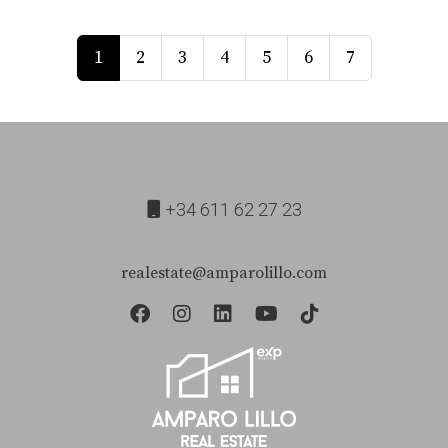
1
2
3
4
5
6
7
+34 611 62 27 23
realestate@amparolillo.com