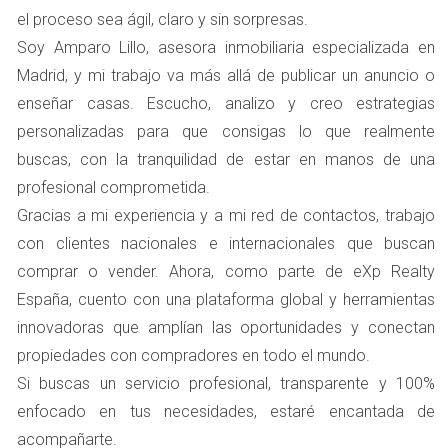
el proceso sea ágil, claro y sin sorpresas.
Uno de los primeros pasos que debes considerar es
Soy Amparo Lillo, asesora inmobiliaria especializada en
otorgar un poder notarial. Esto permite a un
Madrid, y mi trabajo va más allá de publicar un anuncio o
representante legal actuar en tu nombre durante el
enseñar casas. Escucho, analizo y creo estrategias
proceso de compra. El poder notarial debe ser
personalizadas para que consigas lo que realmente
redactado por un notario y puede ser realizado desde tu
buscas, con la tranquilidad de estar en manos de una
país de residencia. Asegúrate de que el documento esté
profesional comprometida.
debidamente apostillado para su validez en España. Este
Gracias a mi experiencia y a mi red de contactos, trabajo
paso es crucial porque te permite participar activamente
con clientes nacionales e internacionales que buscan
sin necesidad de estar físicamente presente.
comprar o vender. Ahora, como parte de eXp Realty
Representantes Legales
España, cuento con una plataforma global y herramientas
innovadoras que amplían las oportunidades y conectan
Contar con un representante legal es fundamental para
propiedades con compradores en todo el mundo.
facilitar la compra de tu vivienda. Un abogado
Si buscas un servicio profesional, transparente y 100%
especializado en derecho inmobiliario español puede
enfocado en tus necesidades, estaré encantada de
ayudarte a revisar contratos, negociar precios y
acompañarte.
asegurarse de que todos los documentos estén en orden.