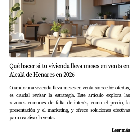
CASOS EXITOSOS
Para ilustrar cómo funciona este proceso en la práctica,
compartimos tres casos exitosos donde Amparo Lillo ha
ayudado a compradores extranjeros a adquirir
propiedades en Madrid.
Caso 1: Familia Pérez desde México
- La familia
Qué hacer si tu vivienda lleva meses en venta en
Pérez deseaba comprar una casa cerca del centro
Alcalá de Henares en 2026
de Madrid. A través de un poder notarial, pudieron
otorgar a Amparo la autoridad para actuar en su
Cuando una vivienda lleva meses en venta sin recibir ofertas,
nombre. Ella se encargó de todas las negociaciones
es crucial revisar la estrategia. Este artículo explora las
y verificaciones necesarias, permitiendo a la familia
razones comunes de falta de interés, como el precio, la
sentirse segura durante todo el proceso.
Caso 2: Juan desde Argentina
- Juan quería invertir
presentación y el marketing, y ofrece soluciones efectivas
en un apartamento para vacaciones en Madrid.
para reactivar la venta.
Gracias al asesoramiento legal de Amparo, pudo
completar la compra sin necesidad de viajar a
Leer más
España. Ella coordinó todas las visitas virtuales y se