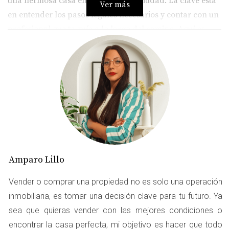
una hermosa casa en esta vibrante ciudad. La clave está
Ver más
en entender los pasos legales necesarios y contar con un
profesional que te guíe a lo largo del camino. Aquí es
donde entra en juego Amparo Lillo, una experta en el
sector inmobiliario que ha ayudado a numerosos
compradores internacionales a navegar por este proceso
con éxito.
PASOS LEGALES PARA
COMPRAR UNA VIVIENDA
Amparo Lillo
Adquirir una propiedad en Madrid implica varios pasos
legales que debes seguir cuidadosamente. A
Vender o comprar una propiedad no es solo una operación
continuación, desglosamos los aspectos más
inmobiliaria, es tomar una decisión clave para tu futuro. Ya
importantes.
sea que quieras vender con las mejores condiciones o
Poderes Notariales
encontrar la casa perfecta, mi objetivo es hacer que todo