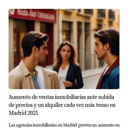
aseguró de que Juan estuviera informado en cada
etapa.
Caso 3: Ana desde Estados Unidos
- Ana soñaba
con tener un piso en Madrid para pasar
temporadas. Con la ayuda de Amparo, pudo
realizar todas las gestiones necesarias desde su
país, incluyendo la revisión exhaustiva de
Aumento de ventas inmobiliarias ante subida
de precios y un alquiler cada vez más tenso en
Madrid 2025
Las agencias inmobiliarias en Madrid prevén un aumento en