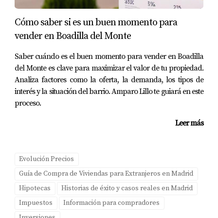
rápidamente, sino también sentirse seguros durante todo
Cómo saber si es un buen momento para
el proceso. Otro ejemplo fue un joven profesional
vender en Boadilla del Monte
británico interesado en invertir en propiedades para
alquiler turístico. Amparo le proporcionó información
Saber cuándo es el buen momento para vender en Boadilla
valiosa sobre las regulaciones locales y le ayudó a cerrar
del Monte es clave para maximizar el valor de tu propiedad.
una excelente oferta en un barrio emergente. Su
Analiza factores como la oferta, la demanda, los tipos de
interés y la situación del barrio. Amparo Lillo te guiará en este
capacidad para proteger los intereses del cliente desde
proceso.
el primer momento fue clave para su éxito. Amparo ha
demostrado repetidamente su compromiso con sus
Leer más
clientes al ofrecerles asesoramiento honesto y
transparente. Ella sabe cómo navegar por las
Evolución Precios
complejidades legales e inmobiliarias españolas, lo cual
es invaluable para quienes compran desde fuera del
Guía de Compra de Viviendas para Extranjeros en Madrid
país.
Hipotecas
Historias de éxito y casos reales en Madrid
Impuestos
Información para compradores
CONCLUSIÓN
Inversiones