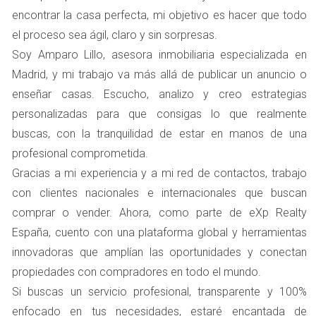
que el precio está por debajo del mercado.
encontrar la casa perfecta, mi objetivo es hacer que todo
La ubicación es perfecta para ti: Considerando tus
el proceso sea ágil, claro y sin sorpresas.
necesidades personales o laborales.
Soy Amparo Lillo, asesora inmobiliaria especializada en
Las condiciones del inmueble son satisfactorias: No
hay reparaciones significativas necesarias.
Madrid, y mi trabajo va más allá de publicar un anuncio o
enseñar casas. Escucho, analizo y creo estrategias
Estas señales no solo te ayudarán a tomar una decisión
personalizadas para que consigas lo que realmente
informada, sino que también te permitirán actuar
buscas, con la tranquilidad de estar en manos de una
rápidamente para asegurar la propiedad antes de que
profesional comprometida.
alguien más lo haga.
Gracias a mi experiencia y a mi red de contactos, trabajo
Contratos y Documentación Necesaria
con clientes nacionales e internacionales que buscan
comprar o vender. Ahora, como parte de eXp Realty
Una vez que decides proceder con la reserva, necesitarás
España, cuento con una plataforma global y herramientas
formalizar tu interés mediante un contrato. Este
innovadoras que amplían las oportunidades y conectan
documento es crucial porque protege tus derechos como
propiedades con compradores en todo el mundo.
comprador. Los elementos esenciales a incluir son:
Si buscas un servicio profesional, transparente y 100%
Datos personales del comprador y vendedor.
enfocado en tus necesidades, estaré encantada de