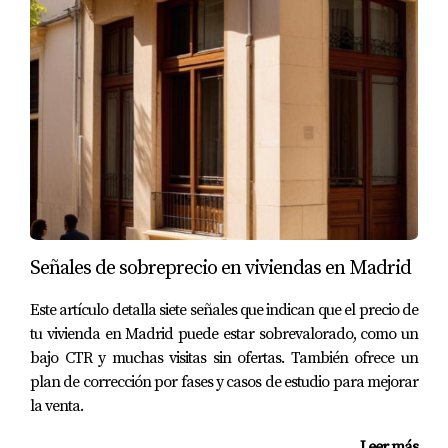
Transferencias bancarias directas a cuentas
fiduciarias.
Uso de plataformas reconocidas para
transacciones internacionales.
Cheque bancario certificado.
Recuerda siempre verificar la identidad del vendedor y
asegurarte de que todas las transacciones sean
documentadas adecuadamente.
Bloqueos de Vivienda: ¿Qué Son?
Señales de sobreprecio en viviendas en Madrid
El bloqueo de vivienda es un mecanismo legal utilizado
para asegurar que una propiedad no sea vendida a otra
Este artículo detalla siete señales que indican que el precio de
persona mientras se completa el proceso de compra.
tu vivienda en Madrid puede estar sobrevalorado, como un
Esto se realiza a través del registro correspondiente y
bajo CTR y muchas visitas sin ofertas. También ofrece un
plan de corrección por fases y casos de estudio para mejorar
garantiza que tus intereses estén protegidos hasta que
la venta.
finalices la transacción. Es una práctica común en
España y esencial para compradores extranjeros.
Leer más