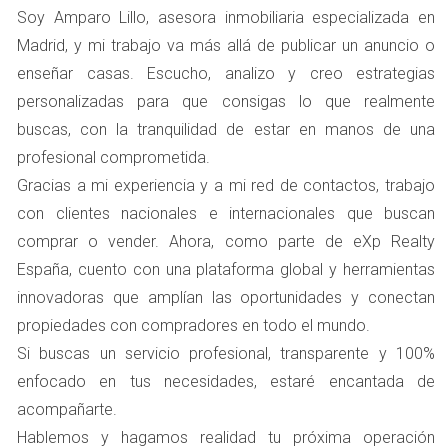
Soy Amparo Lillo, asesora inmobiliaria especializada en
ambos cónyuges pueden tener una visión más objetiva
Madrid, y mi trabajo va más allá de publicar un anuncio o
sobre el valor de la propiedad y cómo proceder. Esto
enseñar casas. Escucho, analizo y creo estrategias
puede facilitar una negociación más justa y menos
personalizadas para que consigas lo que realmente
cargada emocionalmente. Sin embargo, hay que
buscas, con la tranquilidad de estar en manos de una
considerar que mantener la vivienda durante el proceso
profesional comprometida.
de divorcio puede generar gastos adicionales, como
Gracias a mi experiencia y a mi red de contactos, trabajo
hipotecas, impuestos y mantenimiento. Además,
con clientes nacionales e internacionales que buscan
prolongar la venta puede hacer que ambos cónyuges
comprar o vender. Ahora, como parte de eXp Realty
sigan atados a una situación incómoda.
España, cuento con una plataforma global y herramientas
CASOS PRÁCTICOS NATURALES
innovadoras que amplían las oportunidades y conectan
propiedades con compradores en todo el mundo.
Para ilustrar mejor estos puntos, aquí tienes tres casos
Si buscas un servicio profesional, transparente y 100%
prácticos que reflejan diferentes situaciones:
enfocado en tus necesidades, estaré encantada de
acompañarte.
Caso 1: María y Juan
- María decidió vender su casa
Hablemos y hagamos realidad tu próxima operación
antes del divorcio porque quería evitar conflictos.