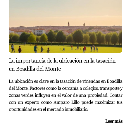
La decisión de vender tu vivienda antes o después del
divorcio es profundamente personal y depende de
múltiples factores. Es esencial evaluar tanto las
implicaciones emocionales como las financieras para
tomar la mejor decisión posible. Si te encuentras en esta
situación en Madrid, no dudes en buscar asesoría
La importancia de la ubicación en la tasación
profesional para guiarte en el proceso. Recuerda que
en Boadilla del Monte
cada caso es único; lo importante es encontrar lo que
mejor funcione para ti. No olvides descargar nuestra
La ubicación es clave en la tasación de viviendas en Boadilla
guía gratuita para propietarios que están pasando por
del Monte. Factores como la cercanía a colegios, transporte y
zonas verdes influyen en el valor de una propiedad. Contar
un divorcio; te ayudará a tomar decisiones informadas
con un experto como Amparo Lillo puede maximizar tus
sobre la venta de tu vivienda. ¡Toma el control de tu
oportunidades en el mercado inmobiliario.
futuro hoy!
Leer más
Preguntas Frecuentes