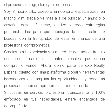
el proceso sea ágil, claro y sin sorpresas.
cuenta con una alta competencia. Si hay muchas casas
Soy Amparo Lillo, asesora inmobiliaria especializada en
similares a la tuya en venta, es crucial destacar. Esto no
Madrid, y mi trabajo va más allá de publicar un anuncio o
solo implica tener un buen precio, sino también ofrecer
enseñar casas. Escucho, analizo y creo estrategias
características únicas que hagan que tu propiedad brille
personalizadas para que consigas lo que realmente
entre las demás.
buscas, con la tranquilidad de estar en manos de una
Cómo diferenciar tu casa
profesional comprometida.
Mejora la presentación de la vivienda: considera
Gracias a mi experiencia y a mi red de contactos, trabajo
hacer pequeñas reformas o mejoras estéticas.
con clientes nacionales e internacionales que buscan
Utiliza fotografías profesionales para mostrar tu
comprar o vender. Ahora, como parte de eXp Realty
hogar en su mejor luz.
Ofrece incentivos como cubrir parte de los gastos
España, cuento con una plataforma global y herramientas
de cierre.
innovadoras que amplían las oportunidades y conectan
propiedades con compradores en todo el mundo.
ESTRATEGIA DE VENTA
Si buscas un servicio profesional, transparente y 100%
INEFICAZ
enfocado en tus necesidades, estaré encantada de
acompañarte.