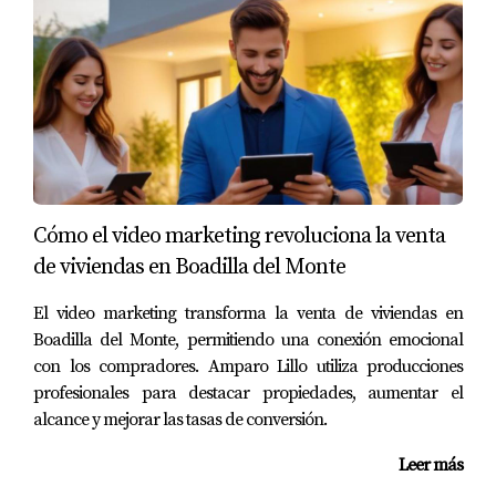
gran diferencia, aquí te presentamos tres casos exitosos
en La Garena:
Caso 1: Ajuste de precio y mejoras estéticas
Una familia tenía su casa en venta durante seis meses sin
recibir ofertas. Tras analizar el mercado y ajustar el
precio, decidieron invertir en algunas mejoras estéticas
como pintura fresca y arreglos menores. En menos de un
Cómo el video marketing revoluciona la venta
mes, recibieron varias ofertas y finalmente vendieron su
de viviendas en Boadilla del Monte
casa a un buen precio.
El video marketing transforma la venta de viviendas en
Caso 2: Estrategia digital efectiva
Boadilla del Monte, permitiendo una conexión emocional
Otra pareja decidió vender su vivienda utilizando
con los compradores. Amparo Lillo utiliza producciones
profesionales para destacar propiedades, aumentar el
plataformas digitales y redes sociales. Crearon un video
alcance y mejorar las tasas de conversión.
tour atractivo y compartieron fotos profesionales.
Gracias a esta estrategia innovadora, lograron vender su
Leer más
casa en solo tres semanas.