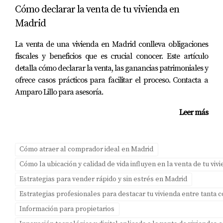
casa?
Cómo declarar la venta de tu vivienda en
Madrid
El mejor momento suele ser durante las temporadas
altas del mercado inmobiliario, típicamente primavera y
La venta de una vivienda en Madrid conlleva obligaciones
verano.
fiscales y beneficios que es crucial conocer. Este artículo
detalla cómo declarar la venta, las ganancias patrimoniales y
¿Qué documentos necesito para vender mi
ofrece casos prácticos para facilitar el proceso. Contacta a
propiedad?
Amparo Lillo para asesoría.
Necesitarás tener listos documentos como el título de
Leer más
propiedad, certificados energéticos y cualquier otro
documento relevante relacionado con la vivienda.
Cómo atraer al comprador ideal en Madrid
¿Debo realizar reparaciones antes de vender?
Cómo la ubicación y calidad de vida influyen en la venta de tu vi
Sí, pequeñas reparaciones pueden aumentar
Estrategias para vender rápido y sin estrés en Madrid
significativamente el atractivo de tu hogar y ayudar a
Estrategias profesionales para destacar tu vivienda entre tanta
obtener mejores ofertas.
Información para propietarios
¿Cómo puedo saber si mi casa está bien