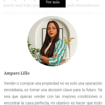
Ver más
precio muy bajo, podrías estar generando desconfianza
entre los compradores. Ellos podrían pensar que hay
algo oculto o que la calidad de la vivienda no es buena.
Por lo tanto, encontrar ese equilibrio es esencial para
atraer a los interesados.
Consejos para fijar el precio adecuado
Investiga propiedades similares en tu área.
Considera la opinión de un agente inmobiliario
profesional.
Realiza una evaluación objetiva del estado de tu
vivienda.
Amparo Lillo
COMPETENCIA EN EL
Vender o comprar una propiedad no es solo una operación
MERCADO
inmobiliaria, es tomar una decisión clave para tu futuro. Ya
sea que quieras vender con las mejores condiciones o
encontrar la casa perfecta, mi objetivo es hacer que todo
La Garena es una zona atractiva para vivir, pero también