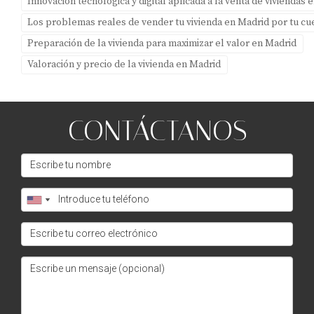
Innovación tecnológica y digital aplicada a la venta de viviendas 
valorada?
Los problemas reales de vender tu vivienda en Madrid por tu cu
Consultar con un agente inmobiliario o realizar un
Preparación de la vivienda para maximizar el valor en Madrid
análisis comparativo del mercado puede darte una
Valoración y precio de la vivienda en Madrid
buena idea del valor actual.
¿Es necesario contratar a un agente
inmobiliario?
CONTÁCTANOS
Aunque no es obligatorio, contar con un agente puede
facilitar mucho el proceso y aumentar tus posibilidades
de venta exitosa. Recuerda que cada paso cuenta cuando
se trata de vender tu hogar. ¡Estamos aquí para ayudarte!