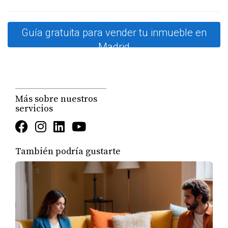
ESTUDIOS DE CASO POR
BARRIOS
Guía gratuita para vender tu inmueble en
Madrid
Cada barrio en Madrid tiene su propio carácter y
demanda específica. Analicemos cómo la
despersonalización puede influir en la venta en tres
Más sobre nuestros
áreas clave: Salamanca, Retiro y Chamberí.
servicios
Caso Salamanca
En Salamanca, conocido por su exclusividad y elegancia,
También podría gustarte
los compradores suelen buscar propiedades listas para
entrar a vivir. Un propietario que decidió despersonalizar
su piso eliminó fotografías familiares y objetos
personales, optando por una decoración minimalista y
neutra. Como resultado, logró vender su propiedad en