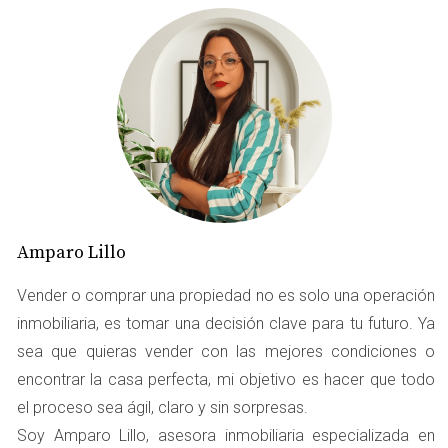
guiará a través de estrategias efectivas para
despersonalizar tu vivienda y maximizar su atractivo en
el mercado.
LA IMPORTANCIA DE LA
DESPERSONALIZACIÓN
Cuando decides vender tu vivienda, es fundamental
adoptar una perspectiva objetiva. La despersonalización
Amparo Lillo
implica eliminar elementos que reflejan tu estilo personal
Vender o comprar una propiedad no es solo una operación
y tus recuerdos, permitiendo que los compradores se
inmobiliaria, es tomar una decisión clave para tu futuro. Ya
imaginen viviendo en ese espacio. Esto no solo facilita la
sea que quieras vender con las mejores condiciones o
venta, sino que también puede impactar positivamente en
encontrar la casa perfecta, mi objetivo es hacer que todo
el precio y en los tiempos de negociación.
el proceso sea ágil, claro y sin sorpresas.
Ejercicio Práctico: La Mirada del Comprador
Soy Amparo Lillo, asesora inmobiliaria especializada en