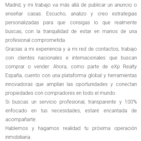
Para comenzar con este proceso, aquí tienes un ejercicio
Madrid, y mi trabajo va más allá de publicar un anuncio o
práctico que puedes realizar:
enseñar casas. Escucho, analizo y creo estrategias
personalizadas para que consigas lo que realmente
Haz una lista de las características más destacadas
buscas, con la tranquilidad de estar en manos de una
de tu vivienda.
profesional comprometida.
Pide a un amigo o familiar que no haya estado en tu
casa recientemente que la visite y tome notas sobre
Gracias a mi experiencia y a mi red de contactos, trabajo
lo que le llama la atención.
con clientes nacionales e internacionales que buscan
Compara sus observaciones con las tuyas. ¿Hay
comprar o vender. Ahora, como parte de eXp Realty
algo que te sorprenda?
España, cuento con una plataforma global y herramientas
Identifica elementos decorativos o personales que
podrían distraer a un comprador potencial.
innovadoras que amplían las oportunidades y conectan
Considera la posibilidad de realizar cambios
propiedades con compradores en todo el mundo.
sencillos para hacer el espacio más neutral.
Si buscas un servicio profesional, transparente y 100%
Este ejercicio no solo te ayudará a ver tu hogar desde la
enfocado en tus necesidades, estaré encantada de
perspectiva del comprador, sino que también te permitirá
acompañarte.
tomar decisiones informadas sobre qué cambios realizar
Hablemos y hagamos realidad tu próxima operación
antes de listar tu propiedad.
inmobiliaria.