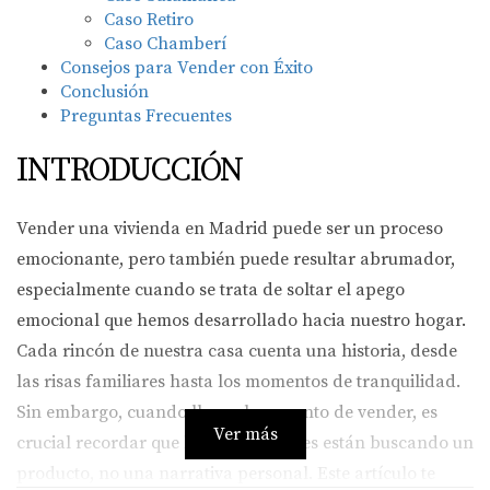
Caso Retiro
Caso Chamberí
Consejos para Vender con Éxito
Conclusión
Preguntas Frecuentes
INTRODUCCIÓN
Vender una vivienda en Madrid puede ser un proceso
emocionante, pero también puede resultar abrumador,
especialmente cuando se trata de soltar el apego
emocional que hemos desarrollado hacia nuestro hogar.
Cada rincón de nuestra casa cuenta una historia, desde
las risas familiares hasta los momentos de tranquilidad.
Sin embargo, cuando llega el momento de vender, es
Ver más
crucial recordar que los compradores están buscando un
producto, no una narrativa personal. Este artículo te