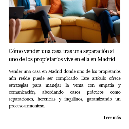
menos de tres semanas y a un precio superior al
esperado.
Caso Retiro
El barrio del Retiro atrae a familias jóvenes y
profesionales. Un propietario aquí decidió invertir en
home staging (preparación del hogar para la venta), lo
Cómo vender una casa tras una separación si
que implicó despersonalizar el espacio y crear un
uno de los propietarios vive en ella en Madrid
ambiente acogedor. Al hacerlo, no solo aumentó el
Vender una casa en Madrid donde uno de los propietarios
interés en su vivienda, sino que también recibió múltiples
aún reside puede ser complicado. Este artículo ofrece
ofertas competitivas en un corto periodo.
estrategias para manejar la venta con empatía y
comunicación, abordando casos prácticos como
Caso Chamberí
separaciones, herencias y inquilinos, garantizando un
Chamberí es conocido por su encanto tradicional. Un
proceso armonioso.
vendedor que tenía una decoración muy personalizada
Leer más
encontró difícil atraer compradores hasta que decidió
hacer algunos ajustes. Al deshacerse de muebles muy