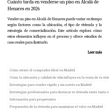
Cuánto tarda en venderse un piso en Alcalá de
¿Quieres vender con cabeza y corazón tranquilos?
Henares en 2026
Descarga la Guía gratuita para Propietarios en Madrid y
da el primer paso hacia una venta estratégica y sin
Vender un piso en Alcalá de Henares puede variar en tiempo
dramas. Si necesitas asesoramiento personalizado o
según factores como la ubicación, el tipo de vivienda y la
estrategia de comercialización. Este artículo explora cómo
deseas hablar sobre tus opciones, no dudes en contactar
estos elementos influyen en el proceso y ofrece estudios de
a Amparo Lillo; estaré encantada de ayudarte a navegar
caso reales para ilustrarlo.
este proceso con confianza.
Leer más
PREGUNTAS FRECUENTES
¿Cómo puedo empezar a despersonalizar mi
Cómo atraer al comprador ideal en Madrid
hogar?
Cómo la ubicación y calidad de vida influyen en la venta de tu vi
Comienza eliminando fotos familiares y objetos
Estrategias para vender rápido y sin estrés en Madrid
personales. Considera redecorar con colores neutros y
Estrategias profesionales para destacar tu vivienda entre tanta
muebles simples que permitan al comprador imaginarse
Información para propietarios
viviendo allí.
Preparación de la vivienda para maximizar el valor en Madrid