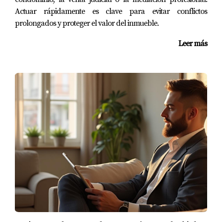
comparativas del mercado; no subestimes ni
Actuar rápidamente es clave para evitar conflictos
sobrevalores tu propiedad.
prolongados y proteger el valor del inmueble.
Muestra flexibilidad en las visitas; cuanto más
accesible sea tu hogar, más interesados atraerás.
Leer más
Recuerda mantener una actitud positiva durante
todo el proceso; esto puede influir en las
negociaciones finales.
CONCLUSIÓN
Vender tu vivienda en Madrid no tiene por qué ser una
experiencia dolorosa si aprendes a soltar el apego
emocional y adoptas una perspectiva objetiva. Al
implementar estrategias como la despersonalización y al
considerar las particularidades de cada barrio, podrás
maximizar el valor de tu propiedad y reducir los tiempos
de venta. Recuerda que cada paso dado hacia una venta
estratégica es un paso hacia nuevas oportunidades.