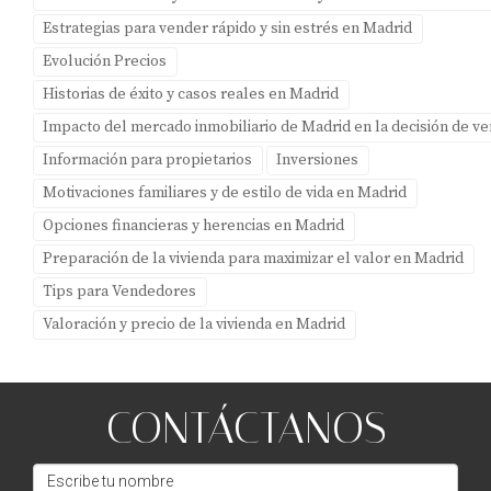
CONCLUSIÓN
Estrategias para vender rápido y sin estrés en Madrid
El mercado inmobiliario en Boadilla del Monte hacia
Evolución Precios
2026 presenta numerosas oportunidades tanto para
Historias de éxito y casos reales en Madrid
compradores como para vendedores. Las tendencias
Impacto del mercado inmobiliario de Madrid en la decisión de v
actuales indican una creciente demanda por
Información para propietarios
Inversiones
propiedades sostenibles y tecnológicas, así como un
Motivaciones familiares y de estilo de vida en Madrid
entorno económico favorable para inversiones
Opciones financieras y herencias en Madrid
inteligentes. Si estás considerando vender tu propiedad o
Preparación de la vivienda para maximizar el valor en Madrid
simplemente deseas explorar tus opciones futuras,
Tips para Vendedores
contar con un experto como Amparo Lillo puede marcar
Valoración y precio de la vivienda en Madrid
la diferencia entre una transacción ordinaria y una
experiencia excepcional. No olvides descargar nuestra
Guía gratuita para propietarios en Boadilla del Monte; te
CONTÁCTANOS
proporcionará información valiosa sobre cómo
maximizar el valor de tu propiedad y prepararte
adecuadamente para el futuro.