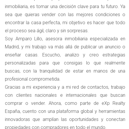
DEL MONTE
inmobiliaria, es tomar una decisión clave para tu futuro. Ya
sea que quieras vender con las mejores condiciones o
Demanda creciente de viviendas
encontrar la casa perfecta, mi objetivo es hacer que todo
La demanda de viviendas en Boadilla del Monte ha ido
el proceso sea ágil, claro y sin sorpresas.
en aumento gracias a su atractivo como un lugar ideal
Soy Amparo Lillo, asesora inmobiliaria especializada en
para vivir, especialmente para familias que buscan un
Madrid, y mi trabajo va más allá de publicar un anuncio o
entorno tranquilo pero bien comunicado. Según datos
enseñar casas. Escucho, analizo y creo estrategias
recientes, se espera que esta tendencia continúe hasta
personalizadas para que consigas lo que realmente
2026. Las personas están buscando espacios más
buscas, con la tranquilidad de estar en manos de una
amplios, con áreas verdes y servicios cercanos. Esto
profesional comprometida.
significa que si estás pensando en vender tu propiedad,
Gracias a mi experiencia y a mi red de contactos, trabajo
ahora es el momento ideal para hacerlo. La clave será
con clientes nacionales e internacionales que buscan
presentar tu vivienda de manera atractiva y competitiva.
comprar o vender. Ahora, como parte de eXp Realty
España, cuento con una plataforma global y herramientas
Sostenibilidad y eficiencia energética
innovadoras que amplían las oportunidades y conectan
En los últimos años, la sostenibilidad se ha convertido en
propiedades con compradores en todo el mundo.