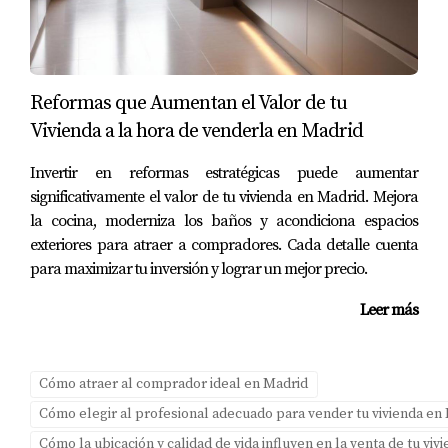
inversión inicial modesta y con asesoría especializada,
logró reformar la propiedad y alquilarla a familias
jóvenes que buscan un lugar cómodo y accesible. Este
caso demuestra cómo anticiparse al futuro puede
Reformas que Aumentan el Valor de tu
resultar muy rentable.
Vivienda a la hora de venderla en Madrid
3. La pareja mayor: Buscando calidad de vida
Invertir en reformas estratégicas puede aumentar
significativamente el valor de tu vivienda en Madrid. Mejora
Una pareja mayor decidió mudarse a una vivienda más
la cocina, moderniza los baños y acondiciona espacios
pequeña pero moderna, priorizando la calidad de vida
exteriores para atraer a compradores. Cada detalle cuenta
sobre el tamaño. Al trabajar con Amparo Lillo, pudieron
para maximizar tu inversión y lograr un mejor precio.
encontrar una propiedad adaptada a sus necesidades
Leer más
sin sacrificar comodidad ni acceso a servicios esenciales.
Su historia resalta cómo cada comprador tiene
expectativas únicas que deben ser atendidas con
Cómo atraer al comprador ideal en Madrid
atención personalizada.
Cómo elegir al profesional adecuado para vender tu vivienda en
Cómo la ubicación y calidad de vida influyen en la venta de tu vi