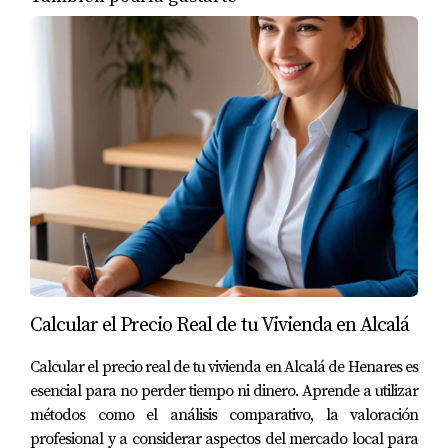
mejorar la experiencia tanto para compradores como
para vendedores. En Boadilla del Monte, se espera que
esta tendencia crezca aún más hacia 2026. Los
propietarios que se mantengan al día con estas
innovaciones estarán mejor posicionados para atraer a
compradores interesados.
PROYECCIONES ECONÓMICAS
PARA 2026
Las proyecciones económicas son fundamentales para
entender cómo se comportará el mercado inmobiliario
Calcular el Precio Real de tu Vivienda en Alcalá
en Boadilla del Monte. Se prevé un crecimiento
Calcular el precio real de tu vivienda en Alcalá de Henares es
moderado pero constante en el sector, impulsado por
esencial para no perder tiempo ni dinero. Aprende a utilizar
factores como la recuperación económica post-
métodos como el análisis comparativo, la valoración
pandemia y el aumento de la inversión extranjera. Esto
profesional y a considerar aspectos del mercado local para