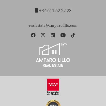
¿Qué características buscan los compradores
actualmente?
+34 611 62 27 23
Los compradores buscan propiedades amplias con
realestate@amparolillo.com
características sostenibles y tecnología avanzada que les
ofrezcan comodidad y eficiencia energética.
¿Es un buen momento para invertir en
propiedades en Boadilla del Monte?
Sí, dado el crecimiento proyectado y las tasas de interés
bajas, ahora es un momento favorable para invertir.
¿Cómo puede ayudarme Amparo Lillo con mi
venta?
Amparo Lillo ofrece asesoramiento personalizado y
estrategias de marketing premium que pueden ayudarte
a maximizar el valor de tu propiedad y hacerla más