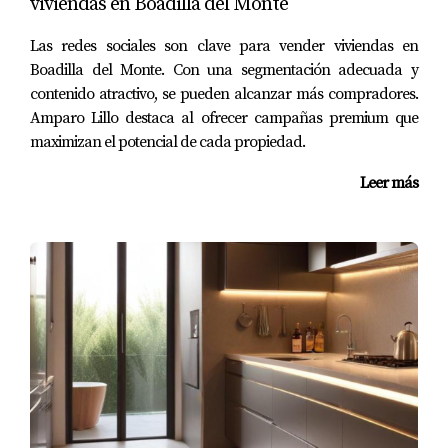
viviendas en Boadilla del Monte
sostenible
La familia González decidió vender su casa antigua y
Las redes sociales son clave para vender viviendas en
Boadilla del Monte. Con una segmentación adecuada y
buscar una propiedad más moderna con características
contenido atractivo, se pueden alcanzar más compradores.
sostenibles. Al implementar mejoras como paneles
Amparo Lillo destaca al ofrecer campañas premium que
solares y sistemas de calefacción eficientes, lograron
maximizan el potencial de cada propiedad.
aumentar significativamente el valor de su propiedad
Leer más
antes de ponerla en venta. Gracias a una estrategia
adecuada y al acompañamiento experto de Amparo
Lillo, encontraron rápidamente compradores
interesados.
2. El joven emprendedor: Inversión
inteligente
Un joven emprendedor vio una oportunidad única al
adquirir una vivienda unifamiliar en Boadilla del Monte
justo antes del aumento previsto en los precios. Con una