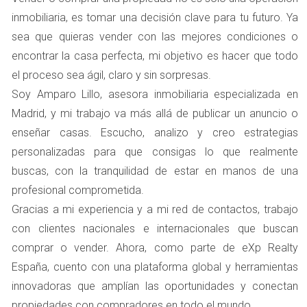
pendiente, lo primero que debes hacer es contactar a la
inmobiliaria, es tomar una decisión clave para tu futuro. Ya
entidad financiera. Es importante saber si la hipoteca es
sea que quieras vender con las mejores condiciones o
asumible o si se puede cancelar antes de la venta.
encontrar la casa perfecta, mi objetivo es hacer que todo
el proceso sea ágil, claro y sin sorpresas.
Si decides asumir la hipoteca, puedes vender la
Soy Amparo Lillo, asesora inmobiliaria especializada en
propiedad tal cual y el comprador tomará la
deuda.
Madrid, y mi trabajo va más allá de publicar un anuncio o
Si prefieres cancelar la hipoteca antes de vender,
enseñar casas. Escucho, analizo y creo estrategias
deberás reunir los fondos necesarios para
personalizadas para que consigas lo que realmente
liquidarla.
buscas, con la tranquilidad de estar en manos de una
En muchos casos, los herederos optan por vender la
profesional comprometida.
casa antes de liquidar la hipoteca. Esto puede ser
Gracias a mi experiencia y a mi red de contactos, trabajo
beneficioso si el valor del mercado ha aumentado desde
con clientes nacionales e internacionales que buscan
que se adquirió la propiedad. Sin embargo, asegúrate de
comprar o vender. Ahora, como parte de eXp Realty
tener claro cuánto debes y cuánto puedes obtener por
España, cuento con una plataforma global y herramientas
ella.
innovadoras que amplían las oportunidades y conectan
propiedades con compradores en todo el mundo.