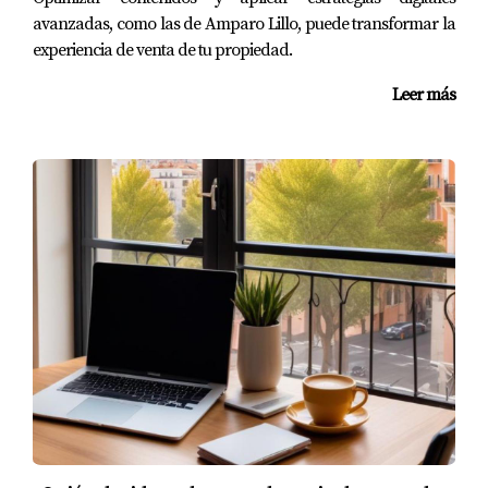
avanzadas, como las de Amparo Lillo, puede transformar la
Realiza una evaluación profesional para identificar
experiencia de venta de tu propiedad.
áreas críticas que necesiten atención.
Considera realizar reparaciones menores que
Leer más
puedan tener un gran impacto visual.
Si el presupuesto es limitado, enfócate en mejorar
aspectos como pintura y limpieza general.
Recuerda que una casa bien cuidada atraerá más
compradores y permitirá negociar un mejor precio.
CONCLUSIÓN
Vender una vivienda heredada con hipotecas o cargas
pendientes en Madrid no tiene por qué ser un proceso
abrumador. Con información adecuada y un enfoque
proactivo, puedes superar estos obstáculos y maximizar
el valor de tu propiedad. No dudes en buscar asesoría
profesional si sientes que necesitas apoyo adicional;