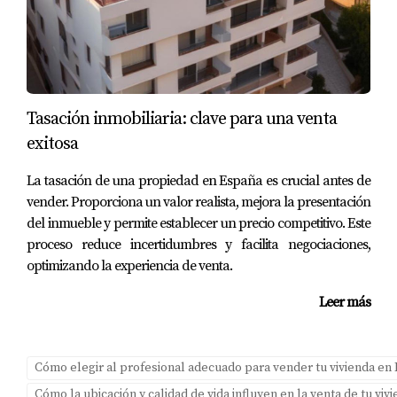
No es necesario reparar todo; sin embargo, pequeñas
mejoras pueden aumentar considerablemente el
atractivo del inmueble.
¿Cómo puedo averiguar si hay cargas sobre
Tasación inmobiliaria: clave para una venta
mi propiedad?
exitosa
Puedes solicitar un certificado de cargas en el Registro de
la Propiedad o consultar directamente con el
La tasación de una propiedad en España es crucial antes de
vender. Proporciona un valor realista, mejora la presentación
Ayuntamiento.
del inmueble y permite establecer un precio competitivo. Este
¿Qué documentos necesito para vender una
proceso reduce incertidumbres y facilita negociaciones,
vivienda heredada?
optimizando la experiencia de venta.
Necesitarás el testamento o declaración de herederos,
Leer más
escritura de propiedad y documentos relacionados con
las cargas existentes.
Cómo elegir al profesional adecuado para vender tu vivienda en
¿Puedo vender mi casa aunque esté
Cómo la ubicación y calidad de vida influyen en la venta de tu vi