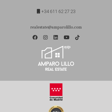
+34 611 62 27 23
realestate@amparolillo.com