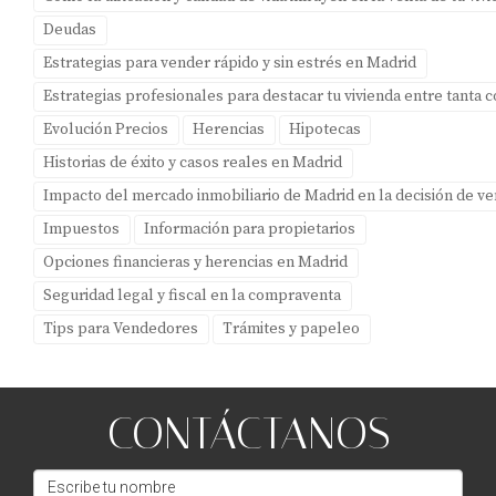
embargada?
Deudas
Sí, pero deberás saldar las deudas pendientes antes o
Estrategias para vender rápido y sin estrés en Madrid
durante el proceso de venta para evitar problemas
Estrategias profesionales para destacar tu vivienda entre tanta
legales. Recuerda que cada situación es única y contar
Evolución Precios
Herencias
Hipotecas
con asesoramiento adecuado es fundamental para tomar
Historias de éxito y casos reales en Madrid
decisiones informadas. Si tienes más preguntas o
Impacto del mercado inmobiliario de Madrid en la decisión de v
necesitas ayuda personalizada, no dudes en contactar a
Impuestos
Información para propietarios
Amparo Lillo. ¡Estamos aquí para ayudarte!
Opciones financieras y herencias en Madrid
Seguridad legal y fiscal en la compraventa
Tips para Vendedores
Trámites y papeleo
CONTÁCTANOS