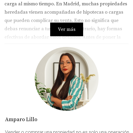
carga al mismo tiempo. En Madrid, muchas propiedades
heredadas vienen acompañadas de hipotecas o cargas
que pueden complicar su venta. Esto no significa que
debas renunciar a tus planes; al contrario, hay formas
Ver más
efectivas de abordar estos desafíos. Antes de poner la
vivienda en el mercado, es crucial entender cómo
funcionan las hipotecas y las cargas, así como las
opciones que tienes para resolverlas. En este artículo, te
proporcionaremos información valiosa y consejos
prácticos para ayudarte a vender tu vivienda heredada
sin complicaciones.
CASO PRÁCTICO 1: VENTA CON
HIPOTECA PENDIENTE
Amparo Lillo
Cuando heredas una propiedad con una hipoteca
Vender o comprar una propiedad no es solo una operación