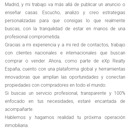
inmobiliario, sino que también puedes aprovechar las
Madrid, y mi trabajo va más allá de publicar un anuncio o
condiciones actuales del mercado en Boadilla del Monte.
enseñar casas. Escucho, analizo y creo estrategias
Por ejemplo, si vendiste tu casa por un buen precio,
personalizadas para que consigas lo que realmente
podrías considerar mudarte a una propiedad más
buscas, con la tranquilidad de estar en manos de una
grande o más moderna, lo que podría aumentar tu
profesional comprometida.
calidad de vida. Además, al reinvertir en una nueva
Gracias a mi experiencia y a mi red de contactos, trabajo
vivienda, puedes beneficiarte de las tasas hipotecarias
con clientes nacionales e internacionales que buscan
actuales, que son relativamente bajas. Imagina encontrar
comprar o vender. Ahora, como parte de eXp Realty
una casa con jardín y espacio suficiente para tu familia;
España, cuento con una plataforma global y herramientas
esto no solo mejorará tu bienestar, sino que también
innovadoras que amplían las oportunidades y conectan
puede ser una excelente inversión a largo plazo.
propiedades con compradores en todo el mundo.
Si buscas un servicio profesional, transparente y 100%
Inversión Inmobiliaria
enfocado en tus necesidades, estaré encantada de
Otra alternativa atractiva es utilizar el dinero obtenido
acompañarte.
por la venta para invertir en propiedades. En Boadilla
Hablemos y hagamos realidad tu próxima operación
del Monte, hay muchas oportunidades para adquirir
inmobiliaria.