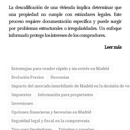
estratégicas y asegurarte de que tomas el camino
La descalificación de una vivienda implica determinar que
correcto hacia tus metas financieras. Te invitamos a
una propiedad no cumple con estándares legales. Este
descargar nuestra Guía gratuita para propietarios en
proceso requiere documentación específica y puede surgir
Boadilla del Monte; esta herramienta te proporcionará
por problemas estructurales o irregularidades. Un enfoque
informado protege los intereses de los compradores.
información valiosa y consejos prácticos sobre cómo
gestionar tus finanzas tras la venta de tu propiedad.
Leer más
Preguntas Frecuentes
¿Qué debo considerar antes de reinvertir mi
Estrategias para vender rápido y sin estrés en Madrid
dinero?
Evolución Precios
Herencias
Es fundamental evaluar tus necesidades personales y
Impacto del mercado inmobiliario de Madrid en la decisión de v
financieras actuales y futuras antes de tomar cualquier
Impuestos
Información para propietarios
decisión.
Inversiones
Opciones financieras y herencias en Madrid
¿Es mejor comprar una nueva vivienda o
invertir en propiedades?
Seguridad legal y fiscal en la compraventa
Tips para Vendedores
Trámites y papeleo