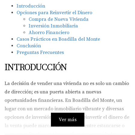
Introducción
Opciones para Reinvertir el Dinero
Compra de Nueva Vivienda
Inversión Inmobiliaria
Ahorro Financiero
Casos Prácticos en Boadilla del Monte
Conclusión
Preguntas Frecuentes
INTRODUCCIÓN
La decisión de vender una vivienda no es solo un cambio
de dirección; es una puerta abierta a nuevas
oportunidades financieras. En Boadilla del Monte, un
lugar con un mercado inmobiliario vibrante y diversas
opciones de inversión, saber cómo reinvertir el dinero de
Ver más
la venta puede marcar la diferencia entre estancarse o
prosperar. La clave está en evaluar tus necesidades y