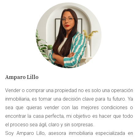
objetivos a corto y largo plazo. ¿Quieres comprar una
nueva casa? ¿Te interesa invertir en propiedades para
alquiler? O quizás prefieres asegurar tu futuro financiero
mediante el ahorro. Este artículo te guiará a través de las
mejores opciones disponibles, brindándote ejemplos
prácticos y consejos útiles para que puedas tomar
decisiones informadas.
OPCIONES PARA REINVERTIR
Amparo Lillo
EL DINERO
Vender o comprar una propiedad no es solo una operación
inmobiliaria, es tomar una decisión clave para tu futuro. Ya
Compra de Nueva Vivienda
sea que quieras vender con las mejores condiciones o
Una de las opciones más comunes al vender tu hogar es
encontrar la casa perfecta, mi objetivo es hacer que todo
reinvertir el dinero en la compra de una nueva vivienda.
el proceso sea ágil, claro y sin sorpresas.
Esto no solo te permite mantenerte en el mercado
Soy Amparo Lillo, asesora inmobiliaria especializada en