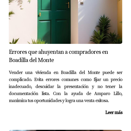
estrategia no solo proporciona seguridad financiera, sino
que también te da la flexibilidad necesaria para hacer
frente a imprevistos. Por ejemplo, si decides guardar una
parte del capital obtenido por la venta en un fondo
destinado a emergencias o futuras inversiones, estarás
creando un colchón financiero que puede ayudarte en
Errores que ahuyentan a compradores en
momentos críticos. Además, esta opción puede ser ideal
Boadilla del Monte
si aún no estás seguro sobre cuál será tu próximo paso en
Vender una vivienda en Boadilla del Monte puede ser
el mercado inmobiliario.
complicado. Evita errores comunes como fijar un precio
CASOS PRÁCTICOS EN
inadecuado, descuidar la presentación y no tener la
documentación lista. Con la ayuda de Amparo Lillo,
BOADILLA DEL MONTE
maximiza tus oportunidades y logra una venta exitosa.
Leer más
Para ilustrar cómo puedes aplicar estas estrategias en la
vida real, aquí tienes tres casos prácticos que reflejan