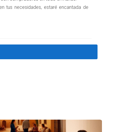
 en tus necesidades, estaré encantada de
te relajante." - Amparo Lillo Consideremos el
 fue un espacio fresco y moderno que atrajo
quier habitación. Estos tonos son perfectos
es cálidos invitan a la convivencia y generan
llo suave en el comedor; esto no solo iluminó
Examinemos tres estilos populares que están