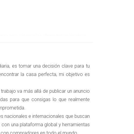
mos tres categorías clave: tonos neutros,
aria, es tomar una decisión clave para tu
l blanco, beige y gris suave ofrecen una base
ncontrar la casa perfecta, mi objetivo es
 los espacios, sino que también aportan
su estilo personal." - Amparo Lillo Imagina
 trabajo va más allá de publicar un anuncio
ta acogedor. Además, al ser tan versátiles,
zadas para que consigas lo que realmente
omprometida.
tes nacionales e internacionales que buscan
 con una plataforma global y herramientas
can sensaciones de tranquilidad y pueden hacer
s con compradores en todo el mundo.
nvertirse en un refugio relajante para