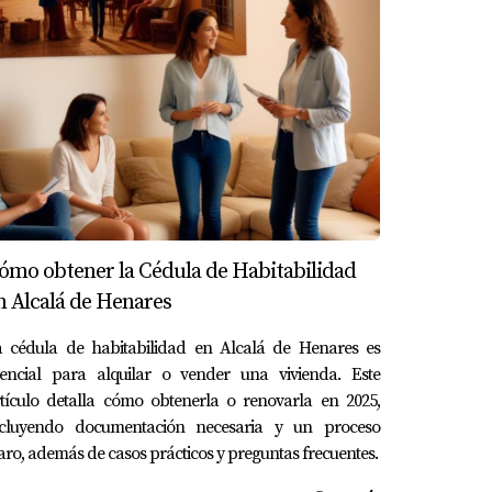
 sencillos pero elegantes, combinados con
rno resalta la belleza del espacio sin
n muebles de madera clara y acentos
in tratar y piedra para crear un ambiente
mparo Lillo En Boadilla del Monte, hemos
s elementos no solo añaden encanto sino que
ómo obtener la Cédula de Habitabilidad
n Alcalá de Henares
a cédula de habitabilidad en Alcalá de Henares es
sencial para alquilar o vender una vivienda. Este
nnecesario para resaltar lo esencial. Con una
tículo detalla cómo obtenerla o renovarla en 2025,
idad. > "El minimalismo permite apreciar cada
ncluyendo documentación necesaria y un proceso
muebles multifuncionales y una decoración
aro, además de casos prácticos y preguntas frecuentes.
esados en vivir sin complicaciones.