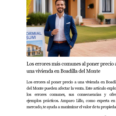
El estilo moderno es sinónimo de líneas limp
elementos decorativos sutiles. La clave está 
sobrecargarlo." - Amparo Lillo Una vivienda
metálicos; esto crea un ambiente contempor
Estilo rústico
El estilo rústico aporta calidez y carácter a 
acogedor e íntimo. > "El estilo rústico cone
visto casas que han sido transformadas con t
Los errores más comunes al poner precio 
también cuentan una historia sobre el hogar.
una vivienda en Boadilla del Monte
Estilo minimalista
Los errores al poner precio a una vivienda en Boadi
del Monte pueden afectar la venta. Este artículo expl
Por último, el estilo minimalista se basa en 
los errores comunes, sus consecuencias y ofre
paleta de colores reducida y muebles funciona
ejemplos prácticos. Amparo Lillo, como experta en
elemento del hogar sin distracciones." - Amp
mercado, te ayuda a maximizar el valor de tu propieda
escasa; esto no solo hizo que el espacio pare