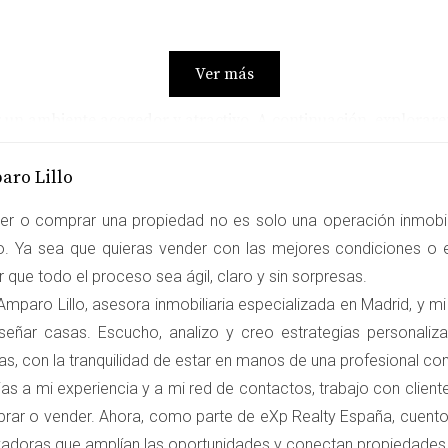
Ver más
r un ambiente acogedor y atractivo. A continuación, explorare
aro Lillo
er o comprar una propiedad no es solo una operación inmobili
ectiva cuando se trata de vender una vivienda. Colores como e
ro. Ya sea que quieras vender con las mejores condiciones o e
arse viviendo allí. Estos colores no solo amplían visualmente
 que todo el proceso sea ágil, claro y sin sorpresas.
 crean un lienzo perfecto para que los compradores proyecten 
mparo Lillo, asesora inmobiliaria especializada en Madrid, y mi
ge; este color invita a la calidez y hace que el espacio se sien
señar casas. Escucho, analizo y creo estrategias personali
estilos decorativos.
as, con la tranquilidad de estar en manos de una profesional c
as a mi experiencia y a mi red de contactos, trabajo con clien
rar o vender. Ahora, como parte de eXp Realty España, cuento
on ideales para transmitir calma y serenidad. Estos tonos evo
vadoras que amplían las oportunidades y conectan propiedade
ados. Un dormitorio pintado en un suave azul celeste puede co