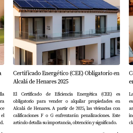
ias y funcionalidad. Este enfoque minimalista utiliza muebles
en mantener el espacio despejado y ordenado. > "El estilo mode
 con este estilo puede incluir paredes blancas combinadas co
áneo que atrae a muchos compradores jóvenes.
cualquier hogar. Utiliza materiales naturales como la madera s
cta emocionalmente con quienes buscan calidez hogareña." - A
echos de vigas expuestas y suelos de madera envejecida; esto
a
Certificado Energético (CEE) Obligatorio en
C
Alcalá de Henares 2025
e
lla
El Certificado de Eficiencia Energética (CEE) es
L
ora
obligatorio para vender o alquilar propiedades en
e
la premisa de “menos es más”. Este enfoque busca eliminar lo i
ce
Alcalá de Henares. A partir de 2025, las viviendas con
ar
les, este estilo es perfecto para aquellos que buscan simplic
 el
calificaciones F o G enfrentarán penalizaciones. Este
i
aro Lillo Un caso notable es una vivienda donde se optó por 
d.
artículo detalla su importancia, obtención y significado.
cl
ciera más grande sino que también atrajo a compradores inter