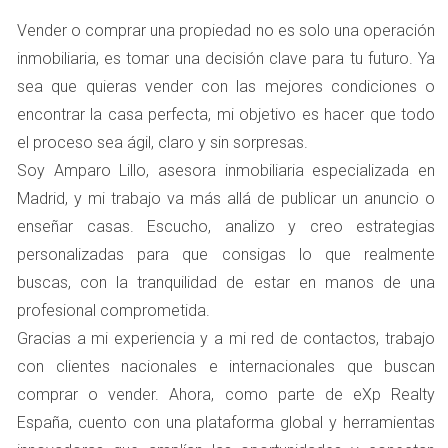
requisito legal.
Nota simple:
Este documento proporciona
Vender o comprar una propiedad no es solo una operación
información sobre la situación registral del
inmobiliaria, es tomar una decisión clave para tu futuro. Ya
inmueble. Es importante solicitarla en el Registro de
sea que quieras vender con las mejores condiciones o
la Propiedad correspondiente para verificar que no
encontrar la casa perfecta, mi objetivo es hacer que todo
haya cargas o gravámenes sobre la propiedad.
Recibos de IBI y comunidad:
Tener al día los
el proceso sea ágil, claro y sin sorpresas.
recibos del Impuesto sobre Bienes Inmuebles (IBI) y
Soy Amparo Lillo, asesora inmobiliaria especializada en
las cuotas de la comunidad es esencial para
Madrid, y mi trabajo va más allá de publicar un anuncio o
demostrar que no hay deudas asociadas a la
propiedad.
enseñar casas. Escucho, analizo y creo estrategias
Permiso para visitas:
Si tu vivienda está ocupada
personalizadas para que consigas lo que realmente
por inquilinos, necesitarás su consentimiento para
buscas, con la tranquilidad de estar en manos de una
mostrarla a posibles compradores. Es
profesional comprometida.
recomendable tener esto documentado para evitar
malentendidos.
Gracias a mi experiencia y a mi red de contactos, trabajo
con clientes nacionales e internacionales que buscan
CONSEJOS PRÁCTICOS PARA LA
comprar o vender. Ahora, como parte de eXp Realty
VENTA
España, cuento con una plataforma global y herramientas