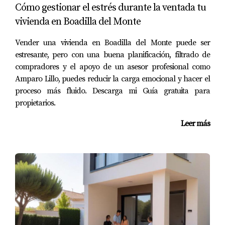
Ana puso su piso en venta sin realizar una investigación
Cómo gestionar el estrés durante la ventada tu
adecuada sobre los precios del mercado. Al fijar un
vivienda en Boadilla del Monte
precio demasiado alto, tuvo pocas consultas y muchas
Vender una vivienda en Boadilla del Monte puede ser
visitas sin ofertas concretas. Después de recibir
estresante, pero con una buena planificación, filtrado de
asesoramiento profesional y ajustar su precio, recibió
compradores y el apoyo de un asesor profesional como
varias propuestas en poco tiempo y finalmente vendió su
Amparo Lillo, puedes reducir la carga emocional y hacer el
propiedad por encima del precio inicial esperado.
proceso más fluido. Descarga mi Guía gratuita para
propietarios.
PREGUNTAS FRECUENTES
Leer más
¿Qué debo hacer si mi inquilino se niega a
permitir visitas?
Es fundamental mantener una buena comunicación con
tu inquilino. Explica tus intenciones y busca llegar a un
acuerdo beneficioso para ambos. Ofrecer incentivos
puede ser útil.