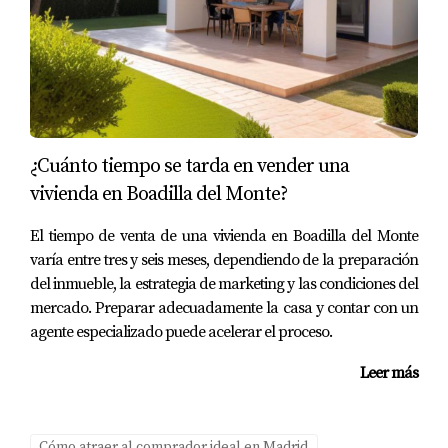
¿Necesito un abogado para vender mi
vivienda?
Aunque no es obligatorio, contar con un abogado
especializado puede facilitar el proceso legal y asegurar
que todos los documentos estén en orden.
Al confiar en
mí como tu asesora inmobiliaria y API titulada
, no solo
¿Cuánto tiempo se tarda en vender una
tienes mi experiencia en el proceso de venta, sino
vivienda en Boadilla del Monte?
también
el respaldo de un departamento legal completo,
El tiempo de venta de una vivienda en Boadilla del Monte
experto en derecho inmobiliario español
. Así te aseguras
varía entre tres y seis meses, dependiendo de la preparación
de que
todos los documentos, contratos y trámites estén
del inmueble, la estrategia de marketing y las condiciones del
revisados con rigor y sin errores.
mercado. Preparar adecuadamente la casa y contar con un
agente especializado puede acelerar el proceso.
¿Qué pasa si mi inquilino tiene un contrato a
largo plazo?
Leer más
Si tu inquilino tiene un contrato a largo plazo, deberás
respetar los términos acordados hasta su finalización o
Cómo atraer al comprador ideal en Madrid