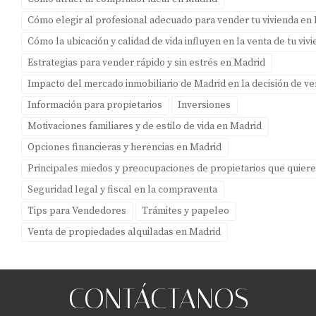
negociar una salida anticipada si ambos están de
Cómo elegir al profesional adecuado para vender tu vivienda en
acuerdo.
Cómo la ubicación y calidad de vida influyen en la venta de tu vi
¿Cuánto tiempo lleva vender una vivienda
Estrategias para vender rápido y sin estrés en Madrid
alquilada?
Impacto del mercado inmobiliario de Madrid en la decisión de v
El tiempo puede variar según varios factores como la
Información para propietarios
Inversiones
demanda del mercado, el precio establecido y la
Motivaciones familiares y de estilo de vida en Madrid
cooperación del inquilino. En promedio, podría tardar
Opciones financieras y herencias en Madrid
entre uno y tres meses.
Principales miedos y preocupaciones de propietarios que quier
¿Qué sucede si tengo impagos por parte del
Seguridad legal y fiscal en la compraventa
inquilino?
Tips para Vendedores
Trámites y papeleo
Es recomendable resolver cualquier impago antes de
Venta de propiedades alquiladas en Madrid
iniciar la venta para evitar complicaciones legales o
financieras durante el proceso.
Al trabajar conmigo, no
solo te asesoro personalmente en cada paso
CONTÁCTANOS
, sino que te
doy acceso a
soluciones profesionales como el seguro de