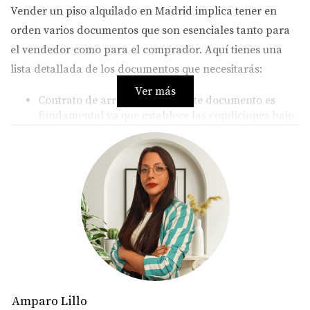
Vender un piso alquilado en Madrid implica tener en
orden varios documentos que son esenciales tanto para
el vendedor como para el comprador. Aquí tienes una
lista detallada de los documentos que necesitarás:
Ver más
Contrato de arrendamiento:
Este documento es
fundamental ya que establece las condiciones bajo
las cuales se alquila la propiedad. Debes asegurarte
de que esté actualizado y refleje cualquier
modificación acordada entre tú y el inquilino.
Justificantes de pago:
Mantener un registro de los
pagos realizados por el inquilino es crucial. Esto
incluye recibos o extractos bancarios que
demuestren que el alquiler ha sido pagado
puntualmente.
Certificado energético:
Desde 2013, es obligatorio
contar con un certificado energético al vender o
alquilar una propiedad en España. Este documento
evalúa la eficiencia energética del inmueble y es un
Amparo Lillo