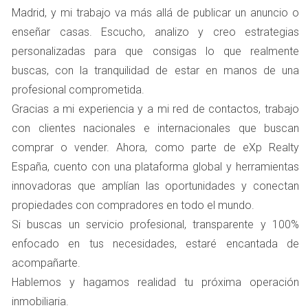
Madrid, y mi trabajo va más allá de publicar un anuncio o
cuenta con excelentes servicios públicos, atención
enseñar casas. Escucho, analizo y creo estrategias
médica de alta calidad y una infraestructura moderna
personalizadas para que consigas lo que realmente
que facilita la vida diaria. Además, el clima mediterráneo
buscas, con la tranquilidad de estar en manos de una
permite disfrutar del aire libre durante casi todo el año.
profesional comprometida.
Los parques como El Retiro ofrecen un respiro natural en
Gracias a mi experiencia y a mi red de contactos, trabajo
medio del bullicio urbano, mientras que las plazas llenas
con clientes nacionales e internacionales que buscan
de vida invitan a socializar y disfrutar del ambiente local.
comprar o vender. Ahora, como parte de eXp Realty
"Vivir en Madrid significa tener acceso a todo lo que
España, cuento con una plataforma global y herramientas
necesitas para llevar una vida plena y satisfactoria."
innovadoras que amplían las oportunidades y conectan
propiedades con compradores en todo el mundo.
Oportunidades Laborales
Si buscas un servicio profesional, transparente y 100%
Madrid es también un hub económico en Europa. Con un
enfocado en tus necesidades, estaré encantada de
mercado laboral dinámico, hay oportunidades para
acompañarte.
profesionales en diversas áreas como tecnología,
Hablemos y hagamos realidad tu próxima operación
finanzas y turismo. Las empresas internacionales están
inmobiliaria.