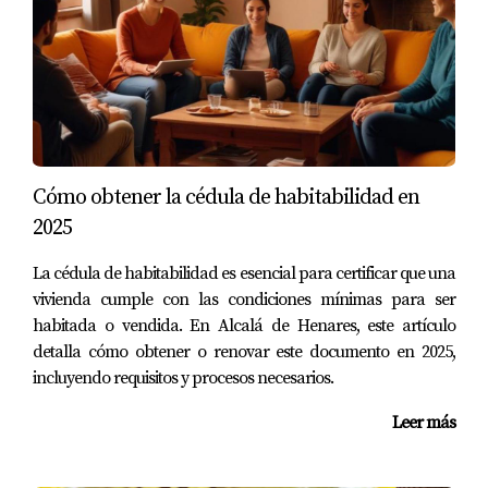
escuelas de calidad. Ahora disfrutan de tardes en el
parque y actividades culturales juntos.
2. Juan: De Estudiante a Profesional
Juan llegó a Madrid para estudiar en la universidad y se
enamoró tanto de la ciudad que decidió quedarse a
trabajar. Gracias al asesoramiento profesional de
Cómo obtener la cédula de habitabilidad en
Amparo Lillo, encontró un apartamento cerca del
2025
campus y logró integrarse rápidamente en la comunidad
local.
La cédula de habitabilidad es esencial para certificar que una
vivienda cumple con las condiciones mínimas para ser
3. Laura: Emprendiendo Sueños
habitada o vendida. En Alcalá de Henares, este artículo
detalla cómo obtener o renovar este documento en 2025,
Laura siempre soñó con abrir su propio café y encontró
incluyendo requisitos y procesos necesarios.
su oportunidad en Malasaña. Con el apoyo experto de
Amparo Lillo para encontrar el local ideal y entender el
Leer más
mercado local, ahora dirige un negocio próspero que
atrae tanto a locales como a turistas.