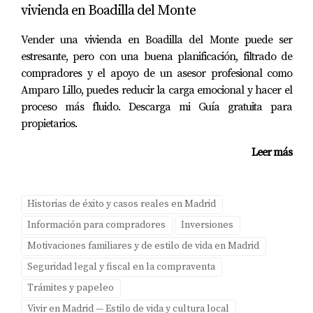
vivienda en Boadilla del Monte
¿Cómo es la atención médica en Madrid?
Vender una vivienda en Boadilla del Monte puede ser
La atención médica pública es gratuita para residentes y
estresante, pero con una buena planificación, filtrado de
hay numerosos hospitales privados disponibles también.
compradores y el apoyo de un asesor profesional como
Amparo Lillo, puedes reducir la carga emocional y hacer el
¿Qué actividades culturales puedo disfrutar?
proceso más fluido. Descarga mi Guía gratuita para
propietarios.
Desde museos como El Prado hasta festivales
internacionales, la oferta cultural es variada e
Leer más
interesante durante todo el año. Recuerda que estoy aquí
para ayudarte a dar ese gran paso hacia tu nueva vida
en Madrid. ¡Hablemos pronto!
Historias de éxito y casos reales en Madrid
Información para compradores
Inversiones
Motivaciones familiares y de estilo de vida en Madrid
Seguridad legal y fiscal en la compraventa
Trámites y papeleo
Vivir en Madrid — Estilo de vida y cultura local