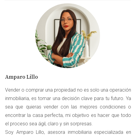
Cultura y Diversidad
Una de las características más destacadas de Madrid es
su diversidad cultural. Con una población cosmopolita,
puedes encontrar comunidades de todo el mundo. Esto
se refleja en la gastronomía, festivales y eventos
culturales que se celebran a lo largo del año.
"Madrid es un crisol de culturas donde cada día es una
nueva aventura." Imagina disfrutar de un festival
Amparo Lillo
internacional de cine o asistir a una exposición de arte
Vender o comprar una propiedad no es solo una operación
contemporáneo en uno de los muchos museos de la
inmobiliaria, es tomar una decisión clave para tu futuro. Ya
ciudad. La oferta cultural es inagotable y siempre hay
sea que quieras vender con las mejores condiciones o
algo nuevo por descubrir.
encontrar la casa perfecta, mi objetivo es hacer que todo
Calidad de Vida
el proceso sea ágil, claro y sin sorpresas.
Soy Amparo Lillo, asesora inmobiliaria especializada en
La calidad de vida en Madrid es excepcional. La ciudad