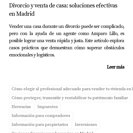
Divorcio y venta de casa: soluciones efectivas
a reflexionar sobre tus circunstancias personales y
en Madrid
consultar con un experto en planificación patrimonial.
Recuerda que cada caso es único y merece atención
Vender una casa durante un divorcio puede ser complicado,
personalizada. No dudes en contactar a Amparo Lillo
pero con la ayuda de un agente como Amparo Lillo, es
para recibir asesoría adaptada a tus necesidades
posible lograr una venta rápida y justa. Este artículo explora
casos prácticos que demuestran cómo superar obstáculos
específicas. 💬 Escríbeme por WhatsApp y te explico qué
emocionales y logísticos.
opción es mejor para tu familia según tu situación en
Madrid.
Leer más
Preguntas Frecuentes
Cómo elegir al profesional adecuado para vender tu vivienda en
¿Qué impuestos debo pagar al hacer una
donación?
Cómo proteger, transmitir y rentabilizar tu patrimonio familiar
Herencias
Impuestos
Las donaciones están sujetas al Impuesto sobre
Información para compradores
Sucesiones y Donaciones. Este impuesto varía según el
Información para propietarios
Inversiones
valor del bien y la relación entre donante y receptor.