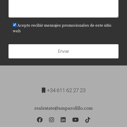
realizar una valoración justa.
¿Qué pasos debo seguir para formalizar una
donación?
Acepto recibir mensajes promocionales de este sitio
Es esencial redactar un documento formal ante notario e
web
inscribirlo en el Registro correspondiente para
garantizar su validez legal. Recuerda que tomar
Enviar
decisiones informadas hoy puede prevenir problemas
mañana. ¡No dudes en buscar ayuda profesional!
+34 611 62 27 23
realestate@amparolillo.com