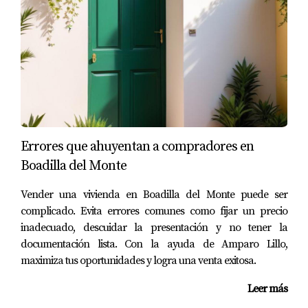
planificar cómo se distribuirán los bienes tras el
fallecimiento del propietario, lo que puede ayudar a
evitar conflictos familiares.
Riesgos de la Herencia
Carga Fiscal: El Impuesto sobre Sucesiones puede
ser elevado dependiendo del valor del patrimonio
heredado y puede suponer una carga financiera
significativa para los herederos.
Errores que ahuyentan a compradores en
Conflictos Legales: Si no existe un testamento claro
Boadilla del Monte
o si hay desacuerdos entre los herederos, pueden
surgir disputas legales prolongadas.
Vender una vivienda en Boadilla del Monte puede ser
Responsabilidad Financiera: Los herederos pueden
complicado. Evita errores comunes como fijar un precio
asumir también las deudas del fallecido, lo que
inadecuado, descuidar la presentación y no tener la
podría poner en riesgo su situación financiera.
documentación lista. Con la ayuda de Amparo Lillo,
Compraventa entre Familiares
maximiza tus oportunidades y logra una venta exitosa.
La compraventa entre familiares implica la transferencia
Leer más
de bienes a cambio de un precio acordado. Esta opción