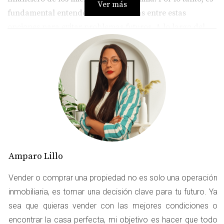
Ver más
fundamental entender las diferencias entre estas
opciones para evitar problemas futuros. A lo largo del
artículo, analizaremos cada alternativa con ejemplos
prácticos que ilustran cómo se aplican en situaciones
reales.
Donación
La donación es un acto voluntario mediante el cual una
persona transfiere gratuitamente un bien a otra. Aunque
puede parecer una opción generosa, es importante tener
en cuenta ciertos aspectos fiscales y legales.
Amparo Lillo
Ventajas de la Donación
Vender o comprar una propiedad no es solo una operación
inmobiliaria, es tomar una decisión clave para tu futuro. Ya
Reducción de Impuestos: En comparación con la
herencia, las donaciones suelen tener un
sea que quieras vender con las mejores condiciones o
tratamiento fiscal más favorable. En Madrid,
encontrar la casa perfecta, mi objetivo es hacer que todo