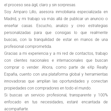
existen reducciones significativas en el Impuesto
el proceso sea ágil, claro y sin sorpresas.
sobre Sucesiones y Donaciones si se cumplen
ciertos requisitos.
Soy Amparo Lillo, asesora inmobiliaria especializada en
Control Anticipado: Al donar bienes en vida, el
Madrid, y mi trabajo va más allá de publicar un anuncio o
donante mantiene cierto control sobre el uso y
enseñar casas. Escucho, analizo y creo estrategias
destino del bien, lo que puede ayudar a evitar
personalizadas para que consigas lo que realmente
conflictos familiares en el futuro.
Beneficios Emocionales: Las donaciones pueden
buscas, con la tranquilidad de estar en manos de una
fortalecer los lazos familiares al permitir que los
profesional comprometida.
beneficiarios disfruten del bien antes del
Gracias a mi experiencia y a mi red de contactos, trabajo
fallecimiento del donante.
con clientes nacionales e internacionales que buscan
Riesgos de la Donación
comprar o vender. Ahora, como parte de eXp Realty
Implicaciones Fiscales: Aunque hay ventajas
España, cuento con una plataforma global y herramientas
fiscales, también hay que considerar que las
innovadoras que amplían las oportunidades y conectan
donaciones pueden generar obligaciones
propiedades con compradores en todo el mundo.
tributarias que no siempre son evidentes.
Si buscas un servicio profesional, transparente y 100%
Conflictos Familiares: Si no se gestionan
adecuadamente, las donaciones pueden dar lugar
enfocado en tus necesidades, estaré encantada de
a celos o disputas entre los miembros de la familia.
acompañarte.