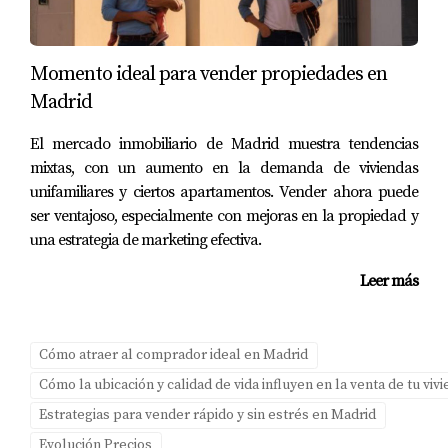
se trata de vender tu hogar. No dudes en ponerte en
contacto con Amparo Lillo para recibir asesoramiento
Momento ideal para vender propiedades en
personalizado y dar el siguiente paso hacia una venta
Madrid
exitosa.
El mercado inmobiliario de Madrid muestra tendencias
mixtas, con un aumento en la demanda de viviendas
unifamiliares y ciertos apartamentos. Vender ahora puede
ser ventajoso, especialmente con mejoras en la propiedad y
una estrategia de marketing efectiva.
Leer más
Cómo atraer al comprador ideal en Madrid
Cómo la ubicación y calidad de vida influyen en la venta de tu vi
Estrategias para vender rápido y sin estrés en Madrid
Evolución Precios