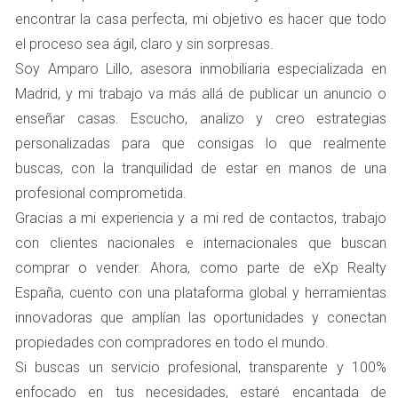
encontrar la casa perfecta, mi objetivo es hacer que todo
no solo mejora la estética, sino que también puede
el proceso sea ágil, claro y sin sorpresas.
aumentar el valor percibido de la propiedad." Fuente:
Soy Amparo Lillo, asesora inmobiliaria especializada en
Asociación Nacional de Home Staging. Este enfoque
Madrid, y mi trabajo va más allá de publicar un anuncio o
demostró ser efectivo; las visitas aumentaron
enseñar casas. Escucho, analizo y creo estrategias
considerablemente y, en poco tiempo, la casa recibió
personalizadas para que consigas lo que realmente
varias ofertas.
buscas, con la tranquilidad de estar en manos de una
Caso Práctico 2: Uso de Redes Sociales
profesional comprometida.
La segunda estrategia clave fue el uso intensivo de las
Gracias a mi experiencia y a mi red de contactos, trabajo
redes sociales. En lugar de depender únicamente de
con clientes nacionales e internacionales que buscan
anuncios tradicionales, se creó una campaña digital
comprar o vender. Ahora, como parte de eXp Realty
atractiva que incluía fotos profesionales y videos
España, cuento con una plataforma global y herramientas
virtuales de la propiedad. Las plataformas como
innovadoras que amplían las oportunidades y conectan
Instagram y Facebook se convirtieron en aliados
propiedades con compradores en todo el mundo.
esenciales para alcanzar un público más amplio. "Las
Si buscas un servicio profesional, transparente y 100%
redes sociales permiten conectar con potenciales
enfocado en tus necesidades, estaré encantada de