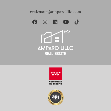
segunda residencia?
realestate@amparolillo.com
Es recomendable destacar características como
ubicación privilegiada, comodidades modernas y el estilo
único de la propiedad para atraer a potenciales
compradores.
¿Cómo puedo mejorar las fotos de mi
propiedad?
Contratar a un fotógrafo profesional especializado en
bienes raíces puede hacer una gran diferencia.
Asegúrate también de tomar fotos durante el día cuando
haya buena iluminación natural.
¿Es necesario realizar reformas antes de
vender?
No siempre es necesario realizar reformas grandes; sin