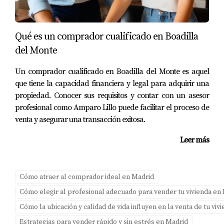
para desconectar durante los fines de semana. Las
publicaciones en redes sociales resaltaron no solo el
Qué es un comprador cualificado en Boadilla
diseño contemporáneo del apartamento sino también las
del Monte
actividades recreativas disponibles en el área, lo cual
resultó en múltiples ofertas dentro de poco tiempo.
Un comprador cualificado en Boadilla del Monte es aquel
que tiene la capacidad financiera y legal para adquirir una
Caso 3: La villa rústica con encanto
propiedad. Conocer sus requisitos y contar con un asesor
Una pareja mayor decidió poner a la venta su villa
profesional como Amparo Lillo puede facilitar el proceso de
venta y asegurar una transacción exitosa.
rústica llena de encanto. Al trabajar con Amparo Lillo, se
implementó una estrategia centrada en contar la historia
Leer más
detrás de la villa: recuerdos familiares y momentos
felices pasados allí. La combinación de fotografías
nostálgicas y descripciones emotivas atrajo a
Cómo atraer al comprador ideal en Madrid
compradores que buscaban no solo una casa, sino un
Cómo elegir al profesional adecuado para vender tu vivienda en
hogar donde crear nuevas memorias.
Cómo la ubicación y calidad de vida influyen en la venta de tu vi
Estrategias para vender rápido y sin estrés en Madrid