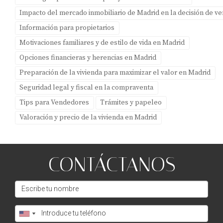
CONCLUSIÓN
Impacto del mercado inmobiliario de Madrid en la decisión de v
Información para propietarios
Vender una segunda residencia en Boadilla del Monte
Motivaciones familiares y de estilo de vida en Madrid
puede parecer complicado al principio, pero con las
Opciones financieras y herencias en Madrid
estrategias adecuadas y el enfoque correcto, puedes
Preparación de la vivienda para maximizar el valor en Madrid
lograrlo con éxito. Es esencial comprender qué buscan
Seguridad legal y fiscal en la compraventa
los compradores y cómo puedes presentar tu propiedad
Tips para Vendedores
Trámites y papeleo
para satisfacer esas necesidades. Recuerda que cada
hogar tiene su propia historia; compartirla puede ser
Valoración y precio de la vivienda en Madrid
clave para conectar emocionalmente con tus potenciales
clientes. Si estás pensando en vender tu segunda
CONTÁCTANOS
residencia o simplemente quieres obtener más
información sobre cómo optimizar este proceso, te invito
a descargar nuestra Guía gratuita para propietarios en
Boadilla del Monte. Este recurso está diseñado para
ayudarte a navegar por cada etapa del proceso con