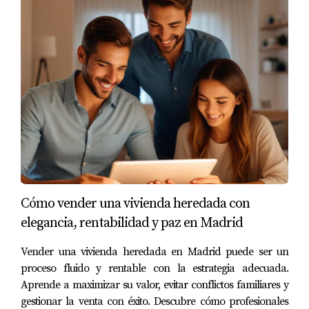
descripciones atractivas; se trata de contar una historia
sobre la propiedad que conecte emocionalmente con los
posibles compradores. Una estrategia efectiva incluye:
Fotografía profesional
Las imágenes son la primera impresión que tendrán los
compradores sobre tu propiedad. Invertir en un
fotógrafo profesional puede hacer que tu casa luzca más
atractiva y resaltar sus mejores características.
Visitas virtuales
Cómo vender una vivienda heredada con
elegancia, rentabilidad y paz en Madrid
En el mundo digital actual, ofrecer visitas virtuales se ha
vuelto indispensable. Permitir a los interesados explorar
Vender una vivienda heredada en Madrid puede ser un
tu propiedad desde la comodidad de su hogar no solo
proceso fluido y rentable con la estrategia adecuada.
aumenta el interés, sino que también ahorra tiempo a
Aprende a maximizar su valor, evitar conflictos familiares y
gestionar la venta con éxito. Descubre cómo profesionales
todos los involucrados.