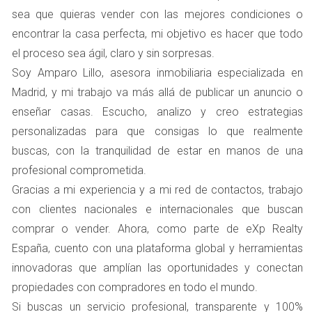
expectativas específicas. Algunos de los factores más
sea que quieras vender con las mejores condiciones o
importantes incluyen:
encontrar la casa perfecta, mi objetivo es hacer que todo
Ubicación privilegiada
el proceso sea ágil, claro y sin sorpresas.
Soy Amparo Lillo, asesora inmobiliaria especializada en
La ubicación es uno de los aspectos más valorados por
Madrid, y mi trabajo va más allá de publicar un anuncio o
los compradores. Quieren estar cerca de la naturaleza,
enseñar casas. Escucho, analizo y creo estrategias
tener acceso a actividades al aire libre y disfrutar de un
personalizadas para que consigas lo que realmente
entorno tranquilo. Boadilla del Monte ofrece paisajes
buscas, con la tranquilidad de estar en manos de una
hermosos y una buena calidad de vida, lo que lo
profesional comprometida.
convierte en un destino atractivo.
Gracias a mi experiencia y a mi red de contactos, trabajo
Comodidades y servicios
con clientes nacionales e internacionales que buscan
comprar o vender. Ahora, como parte de eXp Realty
Los potenciales compradores también buscan
España, cuento con una plataforma global y herramientas
propiedades que cuenten con comodidades modernas.
innovadoras que amplían las oportunidades y conectan
Esto incluye espacios al aire libre como jardines o
propiedades con compradores en todo el mundo.
terrazas, así como instalaciones como piscinas o zonas
Si buscas un servicio profesional, transparente y 100%
deportivas. Las propiedades bien equipadas tienden a