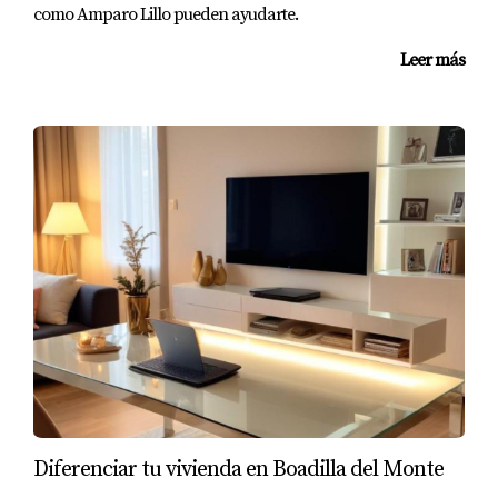
como Amparo Lillo pueden ayudarte.
Marketing en redes sociales
Leer más
Las redes sociales son herramientas poderosas para
llegar a un público más amplio. Compartir contenido
atractivo sobre tu propiedad puede generar interés
adicional y atraer a posibles compradores que quizás no
habrían considerado Boadilla del Monte como su
próximo destino.
CASOS PRÁCTICOS DE ÉXITO
Para ilustrar cómo aplicar estas estrategias
efectivamente, veamos tres casos prácticos donde se
logró vender segundas residencias en Boadilla del Monte
con éxito.
Diferenciar tu vivienda en Boadilla del Monte
Caso 1: La casa familiar con jardín amplio