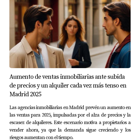
futuras. No dudes en explorar estas opciones y dar el
primer paso hacia una valoración precisa y efectiva. Si
estás listo para conocer el verdadero valor de tu
propiedad o necesitas asesoría personalizada, ¡contacta
hoy mismo con Amparo Lillo!
PREGUNTAS FRECUENTES
¿Cuánto cuesta utilizar estas herramientas?
Aumento de ventas inmobiliarias ante subida
de precios y un alquiler cada vez más tenso en
La mayoría de las herramientas mencionadas son
Madrid 2025
gratuitas. Sin embargo, algunos servicios premium
pueden tener un costo asociado.
Las agencias inmobiliarias en Madrid prevén un aumento en
las ventas para 2025, impulsadas por el alza de precios y la
¿Qué factores influyen en el precio de mi
escasez de alquileres. Este escenario motiva a propietarios a
piso?
vender ahora, ya que la demanda sigue creciendo y los
Factores como la ubicación, tamaño, estado general del
riesgos aumentan con el tiempo.