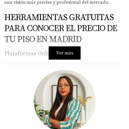
una visión más precisa y profesional del mercado.
HERRAMIENTAS GRATUITAS
PARA CONOCER EL PRECIO DE
TU PISO EN MADRID
Plataformas Online
Ver más
Las plataformas online son una excelente opción para
obtener una primera aproximación al valor de tu
propiedad. Sitios como Idealista, Fotocasa y Habitaclia
ofrecen herramientas que permiten calcular el precio
medio por metro cuadrado en diferentes zonas de
Madrid. Utilizando estos datos, puedes tener una idea
más clara del rango en el que se mueve tu inmueble.
Idealista:
Ofrece un servicio de valoración que