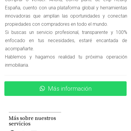
Algunas opciones populares incluyen:
España, cuento con una plataforma global y herramientas
Homify:
Además de valorar propiedades, ofrece
innovadoras que amplían las oportunidades y conectan
consejos sobre decoración y reformas.
propiedades con compradores en todo el mundo.
Zillow:
Aunque es más conocido en Estados Unidos,
Si buscas un servicio profesional, transparente y 100%
ha comenzado a expandirse en Europa y ofrece
estimaciones basadas en datos locales.
enfocado en tus necesidades, estaré encantada de
PriceHubble:
Esta herramienta utiliza inteligencia
acompañarte.
artificial para proporcionar análisis detallados del
Hablemos y hagamos realidad tu próxima operación
mercado.
inmobiliaria.
Agentes Inmobiliarios
Contar con la ayuda de un agente inmobiliario puede ser
Más información
determinante para obtener una valoración precisa. Un
profesional como Amparo Lillo no solo tiene acceso a
información privilegiada sobre el mercado, sino que
también puede ofrecerte un análisis personalizado
Más sobre nuestros
basado en las características específicas de tu
servicios
propiedad.