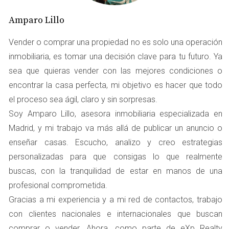
analiza propiedades similares en tu área.
Fotocasa:
Proporciona estadísticas sobre precios
Amparo Lillo
históricos y tendencias del mercado.
Habitaclia:
Te permite comparar tu piso con otros
Vender o comprar una propiedad no es solo una operación
en venta o alquiler.
inmobiliaria, es tomar una decisión clave para tu futuro. Ya
Comparadores de Precios
sea que quieras vender con las mejores condiciones o
encontrar la casa perfecta, mi objetivo es hacer que todo
Los comparadores de precios son herramientas valiosas
el proceso sea ágil, claro y sin sorpresas.
que te permiten evaluar tu propiedad frente a otras
Soy Amparo Lillo, asesora inmobiliaria especializada en
similares. Estos sitios utilizan algoritmos que analizan
Madrid, y mi trabajo va más allá de publicar un anuncio o
datos del mercado en tiempo real, lo que te brinda una
enseñar casas. Escucho, analizo y creo estrategias
estimación más precisa.
personalizadas para que consigas lo que realmente
buscas, con la tranquilidad de estar en manos de una
“Los comparadores te ayudan a entender
profesional comprometida.
mejor cómo se posiciona tu propiedad en el
Gracias a mi experiencia y a mi red de contactos, trabajo
mercado actual.”
con clientes nacionales e internacionales que buscan
comprar o vender. Ahora, como parte de eXp Realty