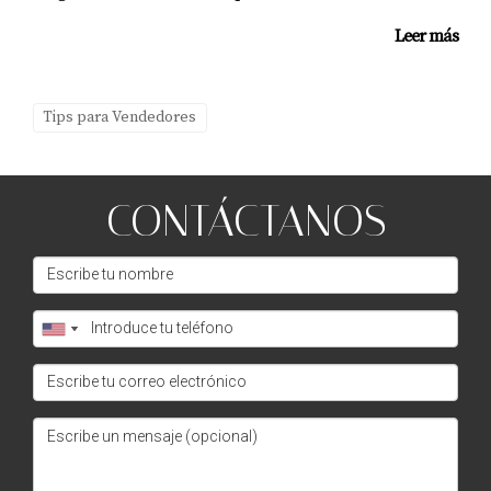
inmueble y las tendencias del mercado local son
Leer más
determinantes.
¿Es recomendable realizar reformas antes de
vender?
Tips para Vendedores
Sí, pequeñas reformas pueden aumentar
significativamente el valor percibido de tu propiedad.
CONTÁCTANOS
¿Cuánto tiempo tarda en venderse un piso en
Madrid?
El tiempo varía según la demanda del mercado y la
estrategia utilizada; sin embargo, contar con un buen
agente puede acelerar este proceso.
¿Por qué debería elegir a Amparo Lillo como
mi agente inmobiliario?
Amparo Lillo ofrece una combinación única de