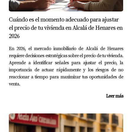
Caso 3: La pareja Martínez
Los Martínez querían alquilar su apartamento en
Cuándo es el momento adecuado para ajustar
Malasaña. Utilizaron Fotocasa para analizar precios
el precio de tu vivienda en Alcalá de Henares en
similares en su área. Sin embargo, al consultar con
2026
Amparo Lillo, se dieron cuenta de que podían pedir un
En 2026, el mercado inmobiliario de Alcalá de Henares
alquiler más alto gracias a las características únicas del
requiere decisiones estratégicas sobre el precio de tu vivienda.
lugar y la demanda creciente en esa zona.
Aprende a identificar señales para ajustar el precio, la
importancia de actuar rápidamente y los riesgos de no
CONCLUSIÓN
reaccionar a tiempo para maximizar tus oportunidades de
venta.
Conocer el valor real de tu piso en Madrid no tiene por
Leer más
qué ser un proceso complicado ni costoso. Gracias a las
múltiples herramientas gratuitas disponibles y al apoyo
profesional que ofrece agentes como Amparo Lillo,
puedes tomar decisiones informadas que beneficiarán
tanto tus finanzas personales como tus inversiones