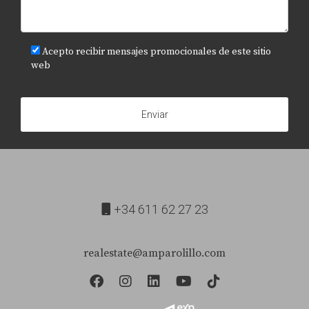
experiencia local y atención personalizada que puede
marcar la diferencia en la venta o compra de tu
propiedad.
Acepto recibir mensajes promocionales de este sitio
web
Enviar
+34 611 62 27 23
realestate@amparolillo.com