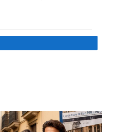
 las más relevantes incluyen:
a para la valoración de la VPO.
e mercado que pueden ayudar a establecer
rcado local y métodos de valoración
texto más amplio sobre el estado del
todos de valoración en la práctica. A