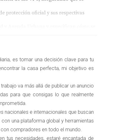
 protección oficial y sus respectivas
idad y Agenda Urbana y especifican cómo se
le.
aria, es tomar una decisión clave para tu
 utilizados son:
ncontrar la casa perfecta, mi objetivo es
a, considerando características como el
 trabajo va más allá de publicar un anuncio
 materiales y mano de obra, ajustados por la
zadas para que consigas lo que realmente
omprometida.
los gastos asociados para obtener el valor de
tes nacionales e internacionales que buscan
generar la VPO, lo que puede influir en su
 con una plataforma global y herramientas
s con compradores en todo el mundo.
 en tus necesidades, estaré encantada de