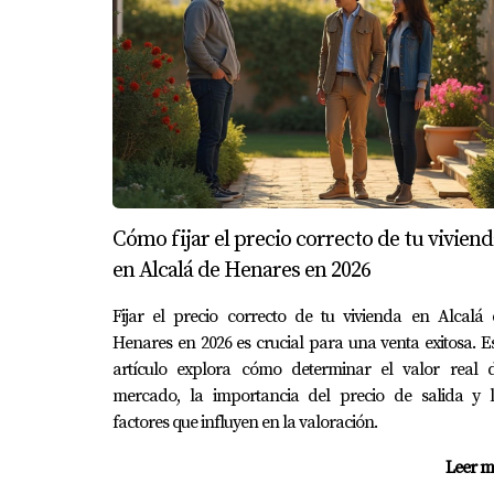
En una zona de Madrid, dos viviendas de pro
características similares, pero una estaba ub
en un 15%.
Estudio de caso 2: Costos de constr
En Málaga, se realizó una valoración utiliza
en un valor significativo, que fue ajustado po
Estudio de caso 3: Análisis de ingres
Cómo fijar el precio correcto de tu viviend
en Alcalá de Henares en 2026
En Valencia, se utilizó el método de valoraci
demanda de alquileres, permitió ajustar el v
Fijar el precio correcto de tu vivienda en Alcalá
Henares en 2026 es crucial para una venta exitosa. E
“El valor de mercado de una Vivienda 
artículo explora cómo determinar el valor real d
quienes buscan un lugar para llamar 
mercado, la importancia del precio de salida y l
factores que influyen en la valoración.
PREGUNTAS FRECUENTE
Leer m