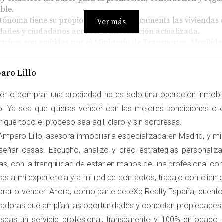
ble.
oma tiene su propio registro que documenta las viviendas de
Ver más
ntidades y ciudadanos acceder a información actualizada.
ctrices son emitidas por el Ministerio de Transportes, Movil
tores como ubicación, superficie y características del inmueb
aro Lillo
N DE UNA VPO
er o comprar una propiedad no es solo una operación inmobili
lor de mercado de una Vivienda de Protección Oficial. Los más
ro. Ya sea que quieras vender con las mejores condiciones o e
 que todo el proceso sea ágil, claro y sin sorpresas.
do compara la VPO con propiedades similares en el mismo áre
mparo Lillo, asesora inmobiliaria especializada en Madrid, y mi
servicios disponibles.
 valor basado en los costos de construcción, que puede incluir
señar casas. Escucho, analizo y creo estrategias personali
as, con la tranquilidad de estar en manos de una profesional c
era el valor del suelo y los costos de desarrollo, deduciendo 
as a mi experiencia y a mi red de contactos, trabajo con clien
inados al alquiler, se evalúa el ingreso potencial que podría 
rar o vender. Ahora, como parte de eXp Realty España, cuento
vadoras que amplían las oportunidades y conectan propiedade
uscas un servicio profesional, transparente y 100% enfocado