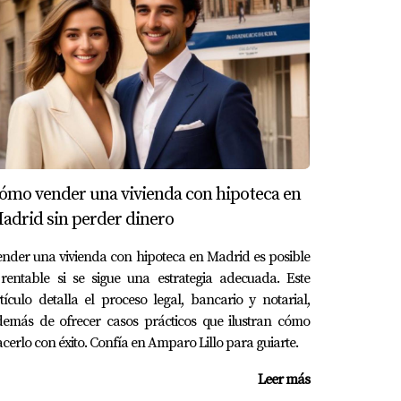
mparación. Ambas propiedades tenían
 público, lo que aumentó su valor de mercado
teriales y mano de obra actuales resultaron
n enfoque consciente hacia el futuro.
ómo vender una vivienda con hipoteca en
adrid sin perder dinero
a de ingresos anuales, combinada con la
itiva para los siguientes años.
nder una vivienda con hipoteca en Madrid es posible
rentable si se sigue una estrategia adecuada. Este
jo de oportunidades y aspiraciones de
tículo detalla el proceso legal, bancario y notarial,
demás de ofrecer casos prácticos que ilustran cómo
cerlo con éxito. Confía en Amparo Lillo para guiarte.
Leer más