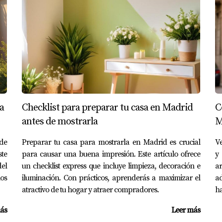
tección oficial fueron valoradas utilizando el método de co
icada cerca de servicios públicos, como escuelas y transporte
ucción en Málaga
ndo el método de costes para una VPO nueva. Los costos de ma
r la depreciación esperada a lo largo del tiempo, reflejando u
os en Valencia
a
Checklist para preparar tu casa en Madrid
C
antes de mostrarla
M
ón de renta para una VPO destinada al alquiler. La expectativ
alor de mercado de la propiedad, mostrando una proyección pos
 de
Preparar tu casa para mostrarla en Madrid es crucial
Ve
ste
para causar una buena impresión. Este artículo ofrece
y 
de Protección Oficial no es solo un número; es el refle
el
un checklist express que incluye limpieza, decoración e
ar
hogar.”
os
iluminación. Con prácticos, aprenderás a maximizar el
a
atractivo de tu hogar y atraer compradores.
ha
S
ás
Leer más