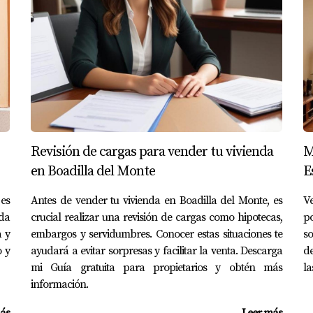
s es crucial para cualquier persona que desee comprar o vender
artes, sino que también facilita la transición hacia la firma de
e que sus intereses estarán protegidos durante todo el proceso
dedor que busca realizar una transacción exitosa, el conocimie
S
Revisión de cargas para vender tu vivienda
M
to de compraventa después del contrato de arras?
en Boadilla del Monte
E
rato de compraventa tras la entrega de las arras, la parte perj
ún el tipo de arras firmado.
 es
Antes de vender tu vivienda en Boadilla del Monte, es
V
ada
crucial realizar una revisión de cargas como hipotecas,
po
 no comprar?
a y
embargos y servidumbres. Conocer estas situaciones te
so
o y
ayudará a evitar sorpresas y facilitar la venta. Descarga
de
n un contrato de arras penitenciales, puede desistirse, pero pe
r la cantidad en caso de incumplimiento del vendedor.
mi Guía gratuita para propietarios y obtén más
la
información.
 arras?
ás
Leer más