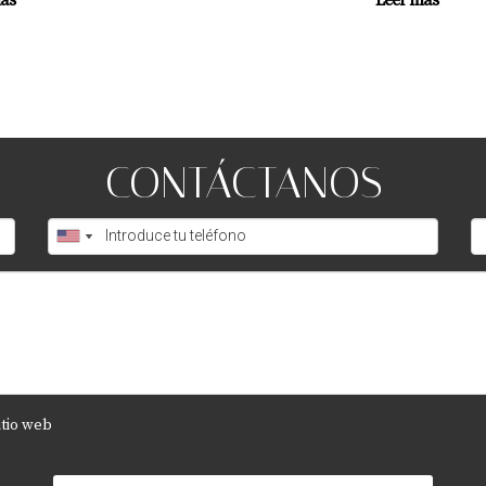
rlo para mayor seguridad jurídica y para tener un respaldo en ca
 vender la propiedad después de firmar un contrato
imiento del contrato o solicitar la devolución de las arras, aum
irmar un contrato de arras?
CONTÁCTANOS
uadamente las condiciones de pago, no especificar las consecue
 en el futuro.
itio web