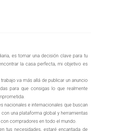
nciales que reflejen las intenciones de ambas
como su estado civil y domicilios.
a catastral de la vivienda objeto de la
aria, es tomar una decisión clave para tu
enta de la propiedad, así como la forma de
ncontrar la casa perfecta, mi objetivo es
irma del contrato de compraventa definitivo.
 trabajo va más allá de publicar un anuncio
las partes no cumpla con los términos
zadas para que consigas lo que realmente
del acuerdo, como el estado de la propiedad o
omprometida.
tes nacionales e internacionales que buscan
 con una plataforma global y herramientas
s con compradores en todo el mundo.
 en tus necesidades, estaré encantada de
 futuros. Tanto el comprador como el vendedor