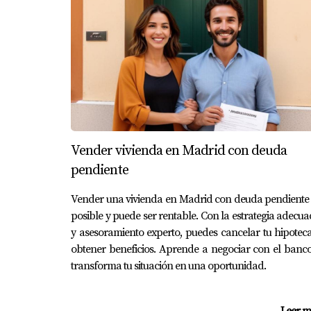
REFLEXIONES FINALES
Entender qué debe incluir un contrato de arra
solo proporciona seguridad y claridad a ambas p
bien redactado y equilibrado es una garantía d
paso hacia la propiedad de sus sueños o el ven
PREGUNTAS FRECUENTE
Vender vivienda en Madrid con deuda
¿Qué sucede si no se firma el contra
pendiente
Si las partes no cumplen con la firma del cont
contrato o exigir la devolución de las arras seg
Vender una vivienda en Madrid con deuda pendiente
posible y puede ser rentable. Con la estrategia adecu
¿Puedo recuperar las arras si decido
y asesoramiento experto, puedes cancelar tu hipotec
obtener beneficios. Aprende a negociar con el banc
Dependerá del tipo de arras que haya firmado. E
confirmatorias, puede tener derecho a reclama
transforma tu situación en una oportunidad.
¿Es necesario registrar el contrato de
Leer m