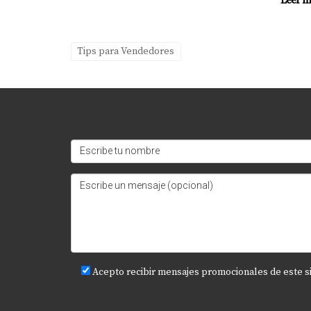
No es obligatorio, pero se recomienda registra
¿Qué ocurre si el vendedor decide no
Tips para Vendedores
En tal caso, el comprador puede exigir el cumpl
contrato era de arras penales.
¿Cuáles son los errores comunes al f
Los errores comunes incluyen no detallar adec
cláusulas adicionales que podrían ser relevantes
Acepto recibir mensajes promocionales de este s