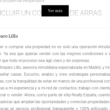
s o problemas inesperados.
Ver más
NCLUIR UN CONTRATO DE ARRAS
egalmente vinculante, debe contener una serie de elementos ese
aro Lillo
debe incluir los datos personales de comprador y vendedor, así 
e especifique la ubicación, características y número de referenci
er o comprar una propiedad no es solo una operación inmobili
 cantidad entregada como arras y el monto total del precio de v
ro. Ya sea que quieras vender con las mejores condiciones o e
 que todo el proceso sea ágil, claro y sin sorpresas.
 las fechas y condiciones bajo las cuales se llevará a cabo la f
mparo Lillo, asesora inmobiliaria especializada en Madrid, y mi
crucial establecer las consecuencias en caso de que alguna de 
señar casas. Escucho, analizo y creo estrategias personali
 disposiciones adicionales según las necesidades particulares 
as, con la tranquilidad de estar en manos de una profesional c
as a mi experiencia y a mi red de contactos, trabajo con clien
rar o vender. Ahora, como parte de eXp Realty España, cuento
ES DE LAS PARTES
vadoras que amplían las oportunidades y conectan propiedade
uscas un servicio profesional, transparente y 100% enfocado
en del contrato de arras es fundamental para evitar conflictos