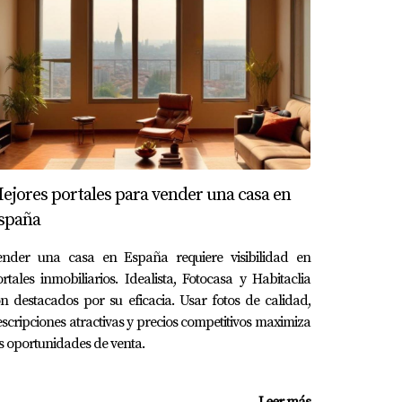
 una vivienda en España. Este documento no
l contrato de compraventa final. Un contrato
. Sea usted el comprador que da su primer
nto es su mejor aliado.
ejores portales para vender una casa en
spaña
udicada puede demandar el cumplimiento del
ender una casa en España requiere visibilidad en
rtales inmobiliarios. Idealista, Fotocasa y Habitaclia
n destacados por su eficacia. Usar fotos de calidad,
scripciones atractivas y precios competitivos maximiza
rderá la cantidad entregada. En arras
s oportunidades de venta.
Leer más