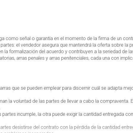
ga como señal o garantía en el momento de la firma de un cont
rtes: el vendedor asegura que mantendrá la oferta sobre la p
 en la formalización del acuerdo y contribuyen a la seriedad de l
matorias, arras penales y arras penitenciales, cada una con impl
rras que se pueden emplear para discernir cuál se adapta mejor
man la voluntad de las partes de llevar a cabo la compraventa. 
.
s partes incumple, la otra puede exigir la cantidad entregada co
tes desistirse del contrato con la pérdida de la cantidad entr