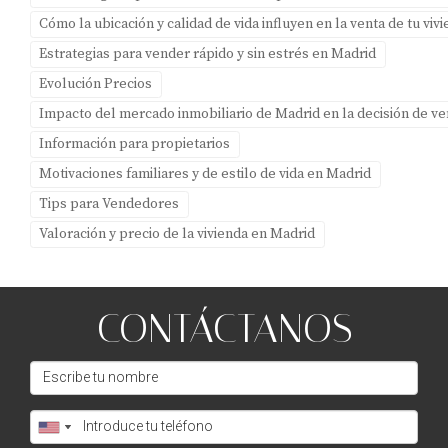
Un joven profesional decidió mudarse a Boadilla del
Cómo la ubicación y calidad de vida influyen en la venta de tu vi
Monte debido al fácil acceso al transporte público hacia
Estrategias para vender rápido y sin estrés en Madrid
Madrid. La posibilidad de tomar el autobús o tren
Evolución Precios
rápidamente le permitió equilibrar su vida laboral con su
Impacto del mercado inmobiliario de Madrid en la decisión de v
vida personal. Esta conveniencia fue clave para su
Información para propietarios
decisión final.
Motivaciones familiares y de estilo de vida en Madrid
Caso 3: Pareja mayor priorizando atención
Tips para Vendedores
médica cercana
Valoración y precio de la vivienda en Madrid
Una pareja mayor eligió mudarse a Boadilla del Monte
después de investigar sobre los servicios sanitarios
disponibles en la zona. La cercanía a clínicas y
CONTÁCTANOS
hospitales fue determinante para ellos, ya que buscaban
un lugar donde pudieran recibir atención médica sin
complicaciones.
CONCLUSIÓN