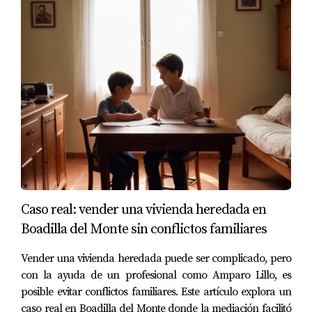
factor muy valorado por los compradores.
Acceso rápido a atención médica
La salud es una prioridad para todos, y saber que puedes
acceder fácilmente a atención médica puede ser un gran
alivio. La proximidad a centros médicos bien equipados
puede marcar la diferencia entre elegir una vivienda u
otra. Cuando se trata de familias con niños pequeños o
personas mayores, este aspecto se vuelve aún más
relevante.
Caso real: vender una vivienda heredada en
Estrategias para enfatizar estos servicios
Boadilla del Monte sin conflictos familiares
Amparo Lillo utiliza diversas estrategias para resaltar la
disponibilidad de servicios sanitarios al presentar una
Vender una vivienda heredada puede ser complicado, pero
con la ayuda de un profesional como Amparo Lillo, es
propiedad. Esto incluye proporcionar información sobre
posible evitar conflictos familiares. Este artículo explora un
la calidad del servicio médico local, así como datos sobre
caso real en Boadilla del Monte donde la mediación facilitó