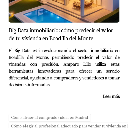
Para ilustrar cómo estos factores influyen en la tasación
y venta de viviendas en Boadilla del Monte, veamos
Big Data inmobiliario: cómo predecir el valor
algunos casos prácticos:
de tu vivienda en Boadilla del Monte
Caso 1: Familia joven buscando estabilidad
El Big Data está revolucionando el sector inmobiliario en
Una pareja con dos hijos pequeños estaba buscando una
Boadilla del Monte, permitiendo predecir el valor de
vivienda en Boadilla del Monte. Al conocer la
viviendas con precisión. Amparo Lillo utiliza estas
proximidad a varios colegios bien valorados y parques
herramientas innovadoras para ofrecer un servicio
infantiles cercanos, decidieron comprar una casa en esa
diferencial, ayudando a compradores y vendedores a tomar
decisiones informadas.
zona específica. La familia estaba dispuesta a pagar un
poco más por la tranquilidad que les ofrecía vivir cerca
Leer más
de buenas escuelas.
Caso 2: Profesionales solteros buscando
Cómo atraer al comprador ideal en Madrid
comodidad
Cómo elegir al profesional adecuado para vender tu vivienda en