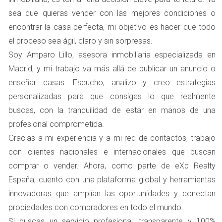
lo que hace que la zona sea especialmente atractiva para
sea que quieras vender con las mejores condiciones o
las familias jóvenes.
encontrar la casa perfecta, mi objetivo es hacer que todo
el proceso sea ágil, claro y sin sorpresas.
Beneficios educativos y sociales
Soy Amparo Lillo, asesora inmobiliaria especializada en
Los colegios no solo ofrecen educación académica;
Madrid, y mi trabajo va más allá de publicar un anuncio o
también son centros sociales donde se forman amistades
enseñar casas. Escucho, analizo y creo estrategias
y redes comunitarias. Las actividades extracurriculares,
personalizadas para que consigas lo que realmente
como deportes y talleres artísticos, enriquecen la vida
buscas, con la tranquilidad de estar en manos de una
familiar y contribuyen al desarrollo integral de los niños.
profesional comprometida.
Esto crea un ambiente propicio para el crecimiento
Gracias a mi experiencia y a mi red de contactos, trabajo
personal y social, aumentando así el atractivo del
con clientes nacionales e internacionales que buscan
vecindario.
comprar o vender. Ahora, como parte de eXp Realty
España, cuento con una plataforma global y herramientas
Cómo resaltar esta ventaja al vender
innovadoras que amplían las oportunidades y conectan
Al presentar tu vivienda en Boadilla del Monte, es
propiedades con compradores en todo el mundo.
fundamental destacar la cercanía a colegios. Puedes
Si buscas un servicio profesional, transparente y 100%