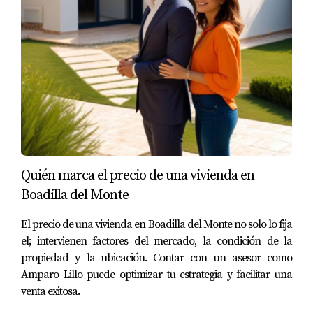
propiedad y proporcionar información sobre el
vecindario, incluyendo escuelas cercanas, opciones
gastronómicas y actividades recreativas.
¿Qué papel juega la sostenibilidad en las
decisiones de compra?
Cada vez más compradores internacionales valoran
propiedades sostenibles con eficiencia energética o
sistemas renovables como parte importante de su
Quién marca el precio de una vivienda en
decisión.
Boadilla del Monte
¿Cómo puedo contactar contigo para obtener
El precio de una vivienda en Boadilla del Monte no solo lo fija
asesoramiento inmobiliario?
el; intervienen factores del mercado, la condición de la
Puedes contactarme directamente a través de mi página
propiedad y la ubicación. Contar con un asesor como
web o redes sociales; estaré encantada de ayudarte a
Amparo Lillo puede optimizar tu estrategia y facilitar una
venta exitosa.
alcanzar tus objetivos inmobiliarios. Recuerda que estoy