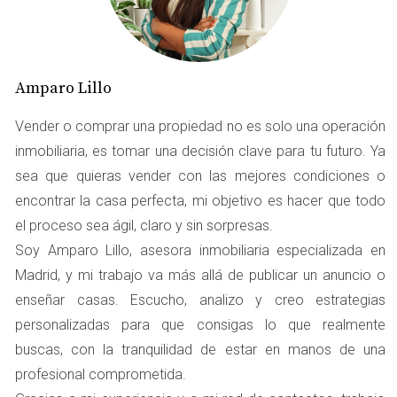
vivienda en estas zonas, asegúrate de resaltar las
características que la hacen ideal para familias, como el
número de habitaciones, la luminosidad y las áreas
comunes.
Amparo Lillo
CASO PRÁCTICO 2: LA PAREJA
Vender o comprar una propiedad no es solo una operación
inmobiliaria, es tomar una decisión clave para tu futuro. Ya
EUROPEA
sea que quieras vender con las mejores condiciones o
encontrar la casa perfecta, mi objetivo es hacer que todo
Ahora pensemos en una pareja europea que busca un
el proceso sea ágil, claro y sin sorpresas.
apartamento en el centro de Madrid. Para ellos, la vida
Soy Amparo Lillo, asesora inmobiliaria especializada en
nocturna, la cultura y la gastronomía son
Madrid, y mi trabajo va más allá de publicar un anuncio o
fundamentales. Barrios como Malasaña o Chueca son
enseñar casas. Escucho, analizo y creo estrategias
altamente valorados por su vibrante ambiente social.
personalizadas para que consigas lo que realmente
Este tipo de compradores se siente atraído por
buscas, con la tranquilidad de estar en manos de una
propiedades con carácter, como apartamentos
profesional comprometida.
reformados con techos altos y detalles arquitectónicos