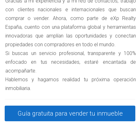
Gracias a mi experiencia y a mi red de contactos, trabajo
originales. La sostenibilidad también juega un papel
con clientes nacionales e internacionales que buscan
importante; muchos buscan viviendas con eficiencia
comprar o vender. Ahora, como parte de eXp Realty
energética o que cuenten con sistemas de energía
España, cuento con una plataforma global y herramientas
renovable. Si tu propiedad tiene estas características,
innovadoras que amplían las oportunidades y conectan
asegúrate de destacarlas en tus anuncios. Además,
propiedades con compradores en todo el mundo.
ofrecer información sobre la vida cultural y social del
Si buscas un servicio profesional, transparente y 100%
barrio puede ser decisivo para cerrar la venta.
enfocado en tus necesidades, estaré encantada de
CASO PRÁCTICO 3: EL
acompañarte.
Hablemos y hagamos realidad tu próxima operación
INVERSOR ASIÁTICO
inmobiliaria.
Finalmente, consideremos a un inversor asiático que está
interesado en adquirir propiedades en Madrid como
Guía gratuita para vender tu inmueble
parte de su estrategia diversificada de inversión. Este
perfil busca rentabilidad y crecimiento a largo plazo. Las
zonas emergentes como Tetuán o Carabanchel están