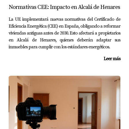
comodidad hasta parejas europeas en busca de cultura y
Normativas CEE: Impacto en Alcalá de Henares
estilo de vida vibrante, cada grupo tiene sus propias
necesidades y deseos. Al adaptar tu enfoque a estos
La UE implementará nuevas normativas del Certificado de
Eficiencia Energética (CEE) en España, obligando a reformar
perfiles específicos, no solo aumentarás tus posibilidades
viviendas antiguas antes de 2030. Esto afectará a propietarios
de venta, sino que también contribuirás a crear una
en Alcalá de Henares, quienes deberán adaptar sus
experiencia positiva para el comprador. Recuerda
inmuebles para cumplir con los estándares energéticos.
siempre destacar las características únicas de tu
propiedad y proporcionar información relevante sobre
Leer más
el vecindario y sus ventajas. Si necesitas ayuda para
optimizar tu estrategia inmobiliaria o deseas conocer
más sobre cómo atraer a estos compradores
internacionales, no dudes en contactar conmigo,
Amparo Lillo. Estoy aquí para ayudarte a hacer realidad
tus objetivos inmobiliarios.
Preguntas Frecuentes