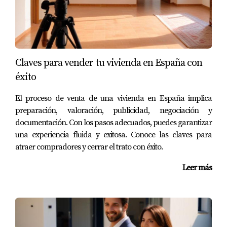
¿Qué tipo de propiedades buscan los
compradores internacionales?
Los compradores internacionales suelen buscar
propiedades bien ubicadas con buenas conexiones al
Claves para vender tu vivienda en España con
transporte público y servicios cercanos. También valoran
éxito
características como la eficiencia energética y el diseño
moderno.
El proceso de venta de una vivienda en España implica
preparación, valoración, publicidad, negociación y
¿Cuáles son las mejores zonas para invertir en
documentación. Con los pasos adecuados, puedes garantizar
Madrid?
una experiencia fluida y exitosa. Conoce las claves para
Zonas como Chamartín, Malasaña y Tetuán son
atraer compradores y cerrar el trato con éxito.
populares entre diferentes perfiles de compradores por
Leer más
su oferta cultural, servicios y potencial de revalorización.
¿Cómo puedo hacer mi propiedad más
atractiva para compradores extranjeros?
Es fundamental resaltar las características únicas de tu