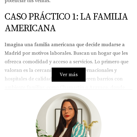
potenciar tus ventas.
CASO PRÁCTICO 1: LA FAMILIA
AMERICANA
Imagina una familia americana que decide mudarse a
Madrid por motivos laborales. Buscan un hogar que les
ofrezca comodidad y acceso a servicios. Lo primero que
valoran es la cercanía a colegios internacionales y
Ver más
hospitales de calidad. Además, prefieren barrios con
ambiente familiar, como Chamartín o Aravaca, donde
pueden disfrutar de parques y actividades al aire libre.
Una propiedad que tenga un diseño moderno y eficiente
es crucial para ellos. La familia no solo busca un lugar
donde vivir, sino un espacio que les haga sentir como en
casa desde el primer día. Por lo tanto, si tienes una