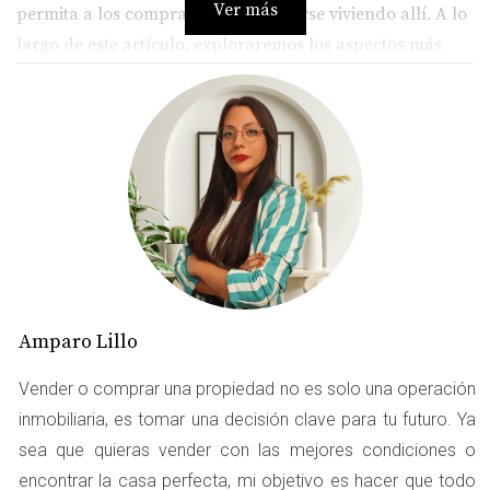
Ver más
permita a los compradores imaginarse viviendo allí. A lo
largo de este artículo, exploraremos los aspectos más
importantes que debes considerar y cómo Amparo Lillo
aplica su experiencia para ayudar a los propietarios a
lograr una presentación impecable.
ORDEN Y LIMPIEZA
El primer paso para preparar tu vivienda es asegurarte
de que esté ordenada y limpia. Esto puede parecer obvio,
pero muchas personas subestiman el impacto que tiene
Amparo Lillo
un espacio desordenado en la percepción del
comprador.
Vender o comprar una propiedad no es solo una operación
inmobiliaria, es tomar una decisión clave para tu futuro. Ya
Deshazte del Desorden
sea que quieras vender con las mejores condiciones o
Antes de abrir las puertas de tu hogar a posibles
encontrar la casa perfecta, mi objetivo es hacer que todo