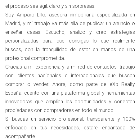
compradores, es crucial eliminar cualquier objeto
el proceso sea ágil, claro y sin sorpresas.
innecesario. Esto incluye muebles que no se utilizan, ropa
Soy Amparo Lillo, asesora inmobiliaria especializada en
acumulada y cualquier cosa que pueda distraer la
Madrid, y mi trabajo va más allá de publicar un anuncio o
atención del comprador. Recuerda que menos es más; un
enseñar casas. Escucho, analizo y creo estrategias
espacio despejado permite que los visitantes se
personalizadas para que consigas lo que realmente
concentren en las características positivas de tu hogar.
buscas, con la tranquilidad de estar en manos de una
Limpieza Profunda
profesional comprometida.
Gracias a mi experiencia y a mi red de contactos, trabajo
Una limpieza profunda es esencial antes de mostrar tu
con clientes nacionales e internacionales que buscan
vivienda. Asegúrate de limpiar a fondo cada rincón:
comprar o vender. Ahora, como parte de eXp Realty
ventanas, alfombras, baños y cocina deben brillar.
España, cuento con una plataforma global y herramientas
Considera contratar a un servicio profesional si sientes
innovadoras que amplían las oportunidades y conectan
que no puedes hacerlo tú mismo. Una casa limpia no solo
propiedades con compradores en todo el mundo.
huele bien, sino que también transmite cuidado y
Si buscas un servicio profesional, transparente y 100%
atención al detalle.
enfocado en tus necesidades, estaré encantada de
ILUMINACIÓN
acompañarte.