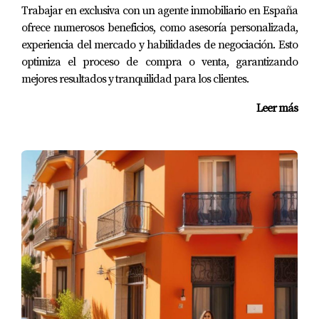
Trabajar en exclusiva con un agente inmobiliario en España
Caso 1: La Casa Familiar
ofrece numerosos beneficios, como asesoría personalizada,
experiencia del mercado y habilidades de negociación. Esto
Una familia decidió vender su casa después de muchos
optimiza el proceso de compra o venta, garantizando
años. Al aplicar home staging, Amparo Lillo ayudó a
mejores resultados y tranquilidad para los clientes.
despersonalizar el espacio eliminando fotos familiares y
Leer más
objetos personales. El resultado fue un hogar neutral
donde los compradores podían imaginarse viviendo allí.
Caso 2: El Apartamento Moderno
Un joven profesional tenía un apartamento moderno
pero desordenado. Después de realizar una limpieza
profunda y reorganizar los muebles con la ayuda de
Amparo Lillo, el apartamento se transformó en un lugar
luminoso y acogedor. Las visitas aumentaron
significativamente tras estas mejoras.