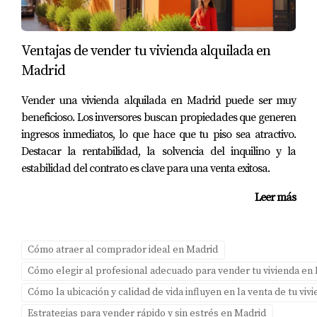
Caso 3: La Vivienda Antiguo Renovada
Una pareja mayor decidió vender su vivienda antigua
pero bien situada. A través del home staging, se
Ventajas de vender tu vivienda alquilada en
modernizaron algunos espacios sin perder el encanto
Madrid
original. Las fotografías profesionales capturaron la
Vender una vivienda alquilada en Madrid puede ser muy
esencia del hogar, lo que atrajo rápidamente a varios
beneficioso. Los inversores buscan propiedades que generen
compradores interesados.
ingresos inmediatos, lo que hace que tu piso sea atractivo.
Destacar la rentabilidad, la solvencia del inquilino y la
CONCLUSIÓN
estabilidad del contrato es clave para una venta exitosa.
Leer más
Preparar tu vivienda antes de enseñar en Boadilla del
Monte es un proceso esencial que puede determinar el
éxito o fracaso de la venta. Desde mantener el orden y la
Cómo atraer al comprador ideal en Madrid
limpieza hasta maximizar la iluminación y presentar
Cómo elegir al profesional adecuado para vender tu vivienda en
profesionalmente tu hogar mediante técnicas como el
Cómo la ubicación y calidad de vida influyen en la venta de tu vi
home staging, cada detalle cuenta. Con la ayuda experta
Estrategias para vender rápido y sin estrés en Madrid