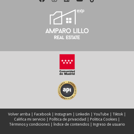
Intenta mantener tus mascotas fuera durante las visitas y
asegúrate de limpiar cualquier rastro que puedan dejar
atrás; esto ayudará a crear un ambiente más neutro para
los potenciales compradores. Recuerda siempre que
cada detalle cuenta al momento de mostrar tu vivienda;
¡prepararla adecuadamente puede ser la clave para
lograr una venta exitosa!
¡Descarga mi Guía gratuita para propietarios y descubre cómo 
preparar tu vivienda para conquistar al comprador ideal!
Volver arriba
|
Facebook
|
Instagram
|
Linkedin
|
YouTube
|
Tiktok
|
Califica mi servicio
|
Política de privacidad
|
Politica Cookies
|
Términos y condiciones
|
Índice de contenidos
|
Ingreso de usuario