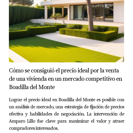
una buena iluminación artificial. Utiliza bombillas
cálidas para crear un ambiente acogedor y agradable.
No olvides revisar si todas las luces funcionan
correctamente; una bombilla fundida puede dar una
mala impresión.
PRESENTACIÓN PROFESIONAL
La presentación profesional es otro aspecto clave al
Cómo se consiguió el precio ideal por la venta
preparar tu vivienda antes de enseñar en Boadilla del
de una vivienda en un mercado competitivo en
Monte. Aquí es donde entra el concepto de home staging.
Boadilla del Monte
Home Staging: La Clave del Éxito
Lograr el precio ideal en Boadilla del Monte es posible con
un análisis de mercado, una estrategia de fijación de precios
El home staging consiste en preparar y decorar tu hogar
efectiva y habilidades de negociación. La intervención de
para hacerlo más atractivo para los compradores
Amparo Lillo fue clave para maximizar el valor y atraer
potenciales. Amparo Lillo utiliza esta técnica con gran
compradores interesados.