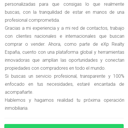
personalizadas para que consigas lo que realmente
vender su piso en el centro de Rivas. Al principio, pensó
buscas, con la tranquilidad de estar en manos de una
que podría hacerlo sola, pero pronto se dio cuenta de
profesional comprometida.
que había más en juego. Después de varias semanas sin
Gracias a mi experiencia y a mi red de contactos, trabajo
ofertas serias, decidió contactarme. Juntos analizamos el
con clientes nacionales e internacionales que buscan
mercado y descubrimos que su piso tenía características
comprar o vender. Ahora, como parte de eXp Realty
únicas que podían atraer a compradores específicos: una
España, cuento con una plataforma global y herramientas
terraza con vistas al parque y acceso fácil a transporte
innovadoras que amplían las oportunidades y conectan
público. Con mi conocimiento sobre la zona,
propiedades con compradores en todo el mundo.
optimizamos la presentación del piso y lo publicamos en
Si buscas un servicio profesional, transparente y 100%
plataformas donde los compradores locales suelen
enfocado en tus necesidades, estaré encantada de
buscar. En menos de un mes, Laura recibió varias ofertas
acompañarte.
competitivas y pudo vender su piso por encima del precio
Hablemos y hagamos realidad tu próxima operación
esperado. Este caso demuestra cómo un enfoque local
inmobiliaria.
puede marcar la diferencia.
CASO ESTUDIO 2: UN CHALET