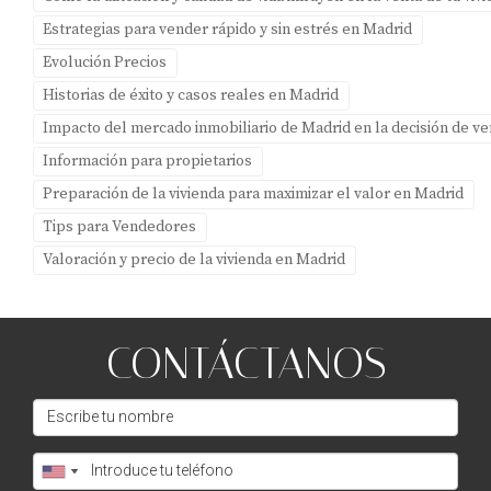
estás pensando en vender tu propiedad o simplemente
Estrategias para vender rápido y sin estrés en Madrid
deseas conocer más sobre cómo maximizar su valor, te
Evolución Precios
invito a descargar mi Guía gratuita para propietarios en
Historias de éxito y casos reales en Madrid
Boadilla del Monte. Estoy aquí para ayudarte a navegar
Impacto del mercado inmobiliario de Madrid en la decisión de v
este proceso con confianza y éxito.
Información para propietarios
Preparación de la vivienda para maximizar el valor en Madrid
PREGUNTAS FRECUENTES
Tips para Vendedores
Valoración y precio de la vivienda en Madrid
¿Por qué es tan importante la ubicación al
vender un piso?
La ubicación determina el acceso a servicios esenciales
CONTÁCTANOS
como escuelas, transporte público y comercios, lo cual
afecta directamente al interés y al precio final.
¿Qué es el home staging y por qué debería
considerarlo?