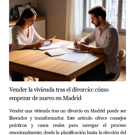
presentado no solo atrae más visitas, sino que también
puede venderse a un precio más alto. He visto
propiedades donde una simple reorganización del
mobiliario y una mano de pintura han llevado a
incrementos significativos en el precio final. Además, las
fotografías profesionales son esenciales. Un anuncio con
imágenes de alta calidad puede captar la atención de
potenciales compradores mucho más eficazmente que
uno con fotos mediocres.
REFORMAS Y MEJORAS
Vender la vivienda tras el divorcio: cómo
REALIZADAS
empezar de nuevo en Madrid
Vender una vivienda tras un divorcio en Madrid puede ser
Las reformas son otro aspecto clave que puede influir
liberador y transformador. Este artículo ofrece consejos
drásticamente en el precio de venta. Un piso actualizado
prácticos y casos reales para navegar el proceso
con cocinas modernas o baños renovados generalmente
emocionalmente, desde la planificación hasta la elección del