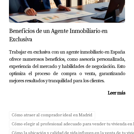
al público adecuado. Por ejemplo, he implementado
campañas donde se utilizan videos virtuales para
mostrar propiedades, lo cual ha incrementado el interés
y las visitas. Además, trabajar con plataformas
Beneficios de un Agente Inmobiliario en
inmobiliarias reconocidas y optimizar los anuncios para
Exclusiva
motores de búsqueda puede marcar la diferencia entre
una venta rápida o una propiedad estancada en el
Trabajar en exclusiva con un agente inmobiliario en España
ofrece numerosos beneficios, como asesoría personalizada,
mercado.
experiencia del mercado y habilidades de negociación. Esto
CONCLUSIÓN
optimiza el proceso de compra o venta, garantizando
mejores resultados y tranquilidad para los clientes.
En resumen, aunque dos pisos puedan parecer similares
Leer más
a simple vista, diversos factores pueden influir
drásticamente en sus precios finales. La ubicación
Cómo atraer al comprador ideal en Madrid
estratégica, una presentación cuidada, reformas
Cómo elegir al profesional adecuado para vender tu vivienda en
inteligentes y un marketing digital premium son
Cómo la ubicación y calidad de vida influyen en la venta de tu vi
elementos clave que pueden hacer toda la diferencia. Si