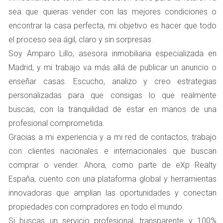
de dirección; se trata de la calidad del entorno y de lo
sea que quieras vender con las mejores condiciones o
que ofrece la zona. Por ejemplo, un piso situado cerca de
encontrar la casa perfecta, mi objetivo es hacer que todo
colegios, parques y centros comerciales generalmente
el proceso sea ágil, claro y sin sorpresas.
tendrá un precio más alto que uno ubicado en una zona
Soy Amparo Lillo, asesora inmobiliaria especializada en
menos accesible o con menos servicios cercanos.
Madrid, y mi trabajo va más allá de publicar un anuncio o
enseñar casas. Escucho, analizo y creo estrategias
Casos prácticos sobre ubicación
personalizadas para que consigas lo que realmente
En Boadilla del Monte, hemos visto casos donde dos
buscas, con la tranquilidad de estar en manos de una
pisos similares en tamaño y características están
profesional comprometida.
separados por solo unos minutos a pie. Uno se encuentra
Gracias a mi experiencia y a mi red de contactos, trabajo
cerca de una escuela altamente valorada, mientras que el
con clientes nacionales e internacionales que buscan
otro está más alejado. El primero se vende rápidamente
comprar o vender. Ahora, como parte de eXp Realty
a un precio superior, mientras que el segundo permanece
España, cuento con una plataforma global y herramientas
en el mercado por más tiempo. Otro ejemplo sería la
innovadoras que amplían las oportunidades y conectan
proximidad al transporte público. Un piso que está a
propiedades con compradores en todo el mundo.
pocos minutos de una estación de tren o autobús puede
Si buscas un servicio profesional, transparente y 100%