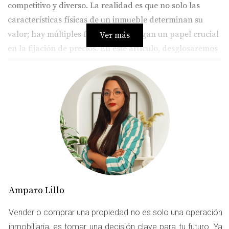
competitivo y diverso. La realidad es que no solo las
características físicas de un inmueble determinan su
valor; hay múltiples factores que juegan un papel crucial
Ver más
en la fijación de precios. En este artículo, desglosaremos
cómo la ubicación, la presentación, las reformas y el
marketing digital premium pueden influir en los precios
de pisos similares en Boadilla del Monte. Mi nombre es
Amparo Lillo y como asesora inmobiliaria con una
estrategia de marketing avanzada, estoy aquí para
ayudarte a entender mejor estos aspectos.
LA IMPORTANCIA DE LA
UBICACIÓN
Amparo Lillo
La ubicación es uno de los factores más determinantes
Vender o comprar una propiedad no es solo una operación
en el precio de cualquier propiedad. No es solo cuestión
inmobiliaria, es tomar una decisión clave para tu futuro. Ya