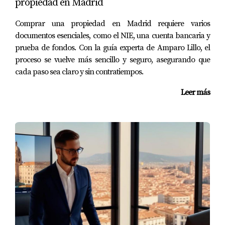
propiedad en Madrid
EL PAPEL DEL MARKETING
Comprar una propiedad en Madrid requiere varios
DIGITAL PREMIUM
documentos esenciales, como el NIE, una cuenta bancaria y
prueba de fondos. Con la guía experta de Amparo Lillo, el
proceso se vuelve más sencillo y seguro, asegurando que
Hoy en día, contar con una estrategia de marketing
cada paso sea claro y sin contratiempos.
digital efectiva es fundamental para destacar entre la
competencia. Los anuncios bien diseñados y dirigidos
Leer más
pueden hacer maravillas para atraer a compradores
interesados.
Cómo el marketing digital cambia las reglas
del juego
Utilizando técnicas avanzadas como publicidad
segmentada en redes sociales o campañas SEO
específicas para pisos similares a precios distintos en
Boadilla del Monte, puedo ayudar a mis clientes a llegar