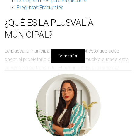
Consejos Útiles para Propietarios
Preguntas Frecuentes
¿QUÉ ES LA PLUSVALÍA
MUNICIPAL?
La plusvalía municipal se refiere al impuesto que debe
Ver más
pagar el propietario de un terreno o inmueble cuando este
se vende o se transmite. El término plusvalía nace del
concepto de valor añadido, y se calcula sobre la diferencia
entre el valor de adquisición del inmueble y su valor en el
momento de la transmisión. Este incremento se produce,
generalmente, por el desarrollo urbano y la mejora de la
infraestructura en la zona donde se ubica el inmueble.
Las administraciones locales son las encargadas de
gestionar este impuesto, lo que puede resultar en