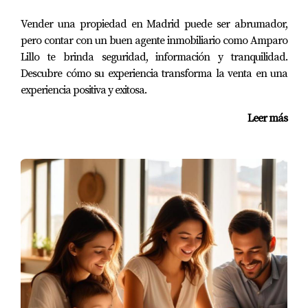
REFORMAS RECIENTES EN LA
Vender una propiedad en Madrid puede ser abrumador,
pero contar con un buen agente inmobiliario como Amparo
LEGISLACIÓN
Lillo te brinda seguridad, información y tranquilidad.
Descubre cómo su experiencia transforma la venta en una
Recientemente, la legislación relacionada con la plusvalía
experiencia positiva y exitosa.
municipal ha experimentado reformas significativas,
Leer más
especialmente a raíz de sentencias del Tribunal
Constitucional que establecieron que el impuesto no puede
ser cobrado si no hay un incremento real en el valor del
terreno. Esto ha llevado a muchos municipios a revisar sus
coeficientes y a establecer criterios más justos y
transparentes.
La nueva normativa busca evitar injusticias en la fiscalidad
local, especialmente en momentos en que el mercado
inmobiliario puede experimentar caídas en los precios. Por