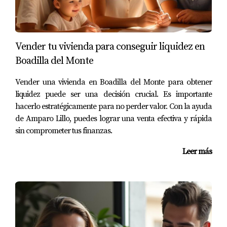
ello, es recomendable que los propietarios se mantengan
informados sobre los cambios en la legislación y las
posibles reclamaciones si consideran que han pagado en
Vender tu vivienda para conseguir liquidez en
exceso por este impuesto.
Boadilla del Monte
CONSEJOS ÚTILES PARA
Vender una vivienda en Boadilla del Monte para obtener
PROPIETARIOS
liquidez puede ser una decisión crucial. Es importante
hacerlo estratégicamente para no perder valor. Con la ayuda
de Amparo Lillo, puedes lograr una venta efectiva y rápida
Para los propietarios que enfrentan la plusvalía municipal,
sin comprometer tus finanzas.
aquí van algunos consejos prácticos que pueden resultar
de gran utilidad:
Leer más
Consulta con un asesor fiscal para entender mejor la
normativa aplicable en tu municipio y evitar errores en
los cálculos.
Revisa tus documentos de compra y venta del
inmueble para determinar el valor catastral correcto y