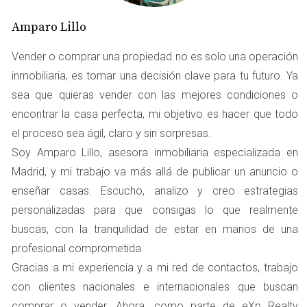
diferencias significativas entre los distintos municipios
Amparo Lillo
españoles. Por lo tanto, es fundamental que los
propietarios se informen sobre las tasas aplicables en su
Vender o comprar una propiedad no es solo una operación
localidad y su aplicación específica.
inmobiliaria, es tomar una decisión clave para tu futuro. Ya
sea que quieras vender con las mejores condiciones o
¿CÓMO SE CALCULA LA
encontrar la casa perfecta, mi objetivo es hacer que todo
PLUSVALÍA MUNICIPAL?
el proceso sea ágil, claro y sin sorpresas.
Soy Amparo Lillo, asesora inmobiliaria especializada en
El cálculo de la plusvalía municipal se realiza en base a dos
Madrid, y mi trabajo va más allá de publicar un anuncio o
parámetros principales: el valor catastral del terreno y el
enseñar casas. Escucho, analizo y creo estrategias
tiempo que ha transcurrido desde la adquisición del
personalizadas para que consigas lo que realmente
inmueble hasta su transmisión. Para calcular el impuesto,
buscas, con la tranquilidad de estar en manos de una
se sigue el siguiente procedimiento:
profesional comprometida.
Gracias a mi experiencia y a mi red de contactos, trabajo
Determinar el valor catastral del terreno, que es
con clientes nacionales e internacionales que buscan
establecido por el catastro y puede encontrarse en la
comprar o vender. Ahora, como parte de eXp Realty