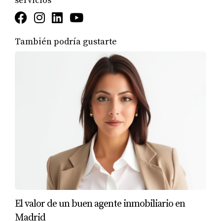
servicios
coeficientes aplicados. En términos generales, el
porcentaje del impuesto puede oscilar entre el 5% y el 30%
del valor que se haya calculado. Sin embargo, es
También podría gustarte
importante considerar que algunos municipios ofrecen
bonificaciones o reducciones en el pago del impuesto,
especialmente para situaciones específicas como
herencias o donaciones en familia.
“Conocer cuánto se debe pagar por la plusvalía
municipal puede prevenir sorpresas y facilitar la
planificación económica del propietario.”
Para tener una idea más precisa, se recomienda consultar
el catastro y la legislación local, ya que cada ayuntamiento
tiene sus propias normativas y criterios que pueden influir
El valor de un buen agente inmobiliario en
significativamente en el monto del impuesto.
Madrid