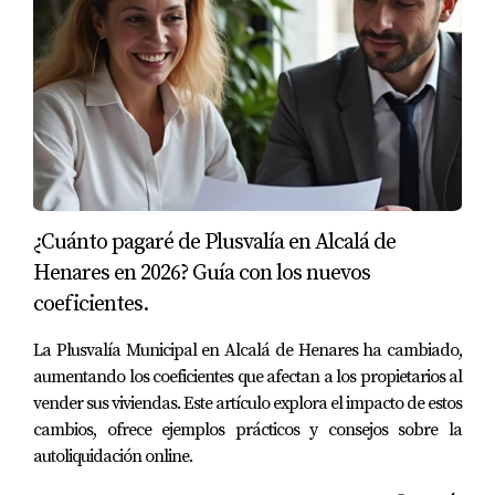
los periodos de tenencia.
Infórmate sobre las bonificaciones disponibles que
podrían reducir tu carga impositiva.
Lleva un registro de cualquier mejora que hayas
realizado en el inmueble, ya que estas pueden influir
en la valoración del mismo.
Considera presentar reclamaciones si crees que has
pagado de más en el impuesto de plusvalía municipal,
dado los cambios legislativos recientes.
¿Cuánto pagaré de Plusvalía en Alcalá de
PREGUNTAS FRECUENTES
Henares en 2026? Guía con los nuevos
coeficientes.
¿Qué ocurre si no pago la plusvalía municipal?
El impago puede resultar en recargos y sanciones por
La Plusvalía Municipal en Alcalá de Henares ha cambiado,
aumentando los coeficientes que afectan a los propietarios al
parte de la administración local. Además, la falta de pago
vender sus viviendas. Este artículo explora el impacto de estos
puede complicar la transmisión futura del inmueble.
cambios, ofrece ejemplos prácticos y consejos sobre la
autoliquidación online.
¿Puedo reclamar el importe pagado por la
plusvalía municipal?