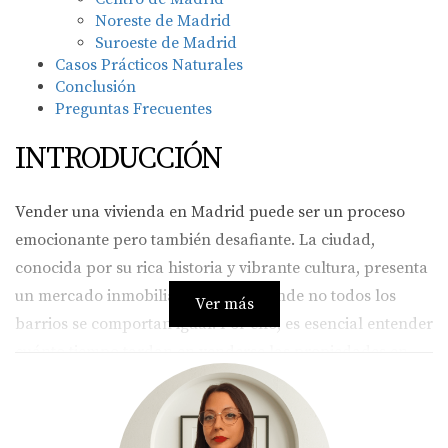
Noreste de Madrid
Suroeste de Madrid
Casos Prácticos Naturales
Conclusión
Preguntas Frecuentes
INTRODUCCIÓN
Vender una vivienda en Madrid puede ser un proceso
emocionante pero también desafiante. La ciudad,
conocida por su rica historia y vibrante cultura, presenta
un mercado inmobiliario diverso donde no todos los
Ver más
barrios se comportan igual. Por ello, es esencial entender
cuánto tiempo tardan en venderse las propiedades en
cada zona para poder establecer expectativas realistas y
planificar adecuadamente tu estrategia de venta. En este
sentido, contar con un experto como Amparo Lillo puede