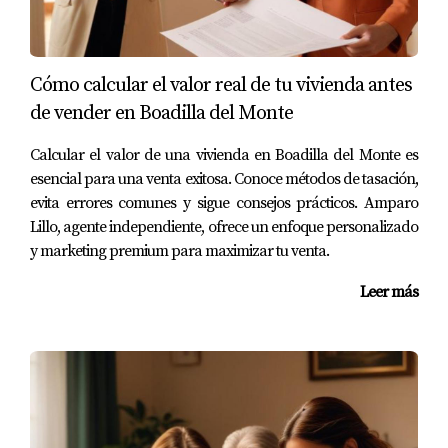
visitas, el cierre no se concretó hasta casi dos meses
después debido a negociaciones sobre el precio
final.
Cómo calcular el valor real de tu vivienda antes
Piso en Carabanchel:
Un joven inversor adquirió un
piso antiguo con planes de renovarlo y luego
de vender en Boadilla del Monte
venderlo. A pesar del atractivo del proyecto, la
propiedad estuvo en el mercado durante cuatro
Calcular el valor de una vivienda en Boadilla del Monte es
meses antes de encontrar al comprador adecuado.
esencial para una venta exitosa. Conoce métodos de tasación,
evita errores comunes y sigue consejos prácticos. Amparo
Estos ejemplos muestran cómo cada situación es única y
Lillo, agente independiente, ofrece un enfoque personalizado
cómo contar con un agente experimentado como
y marketing premium para maximizar tu venta.
Amparo Lillo puede ayudarte a navegar por estos
Leer más
tiempos variables.
CONCLUSIÓN
Vender una vivienda en Madrid no tiene por qué ser un
proceso complicado ni estresante si cuentas con la