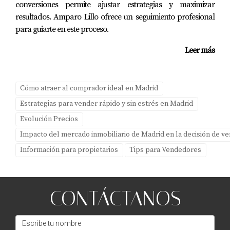
conversiones permite ajustar estrategias y maximizar
son pasos fundamentales.
resultados. Amparo Lillo ofrece un seguimiento profesional
¿Por qué elegir a Amparo Lillo como mi
para guiarte en este proceso.
agente inmobiliario?
Leer más
Amparo ofrece experiencia local, estrategias
personalizadas y un enfoque centrado en tus
necesidades para garantizar una venta exitosa.
Cómo atraer al comprador ideal en Madrid
Estrategias para vender rápido y sin estrés en Madrid
Evolución Precios
Impacto del mercado inmobiliario de Madrid en la decisión de v
Información para propietarios
Tips para Vendedores
CONTÁCTANOS