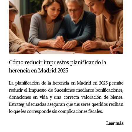
información adecuada y el apoyo profesional necesario.
Conocer los plazos medios según tu barrio es crucial
para establecer expectativas realistas y preparar tu
estrategia de venta. Al elegir a Amparo Lillo como tu
agente inmobiliario, no solo obtendrás un conocimiento
profundo del mercado local, sino también un
compromiso genuino por maximizar tus beneficios y
hacer que el proceso sea lo más cómodo posible. ¡No
Cómo reducir impuestos planificando la
dudes en contactarme hoy mismo para comenzar esta
herencia en Madrid 2025
emocionante aventura!
La planificación de la herencia en Madrid en 2025 permite
PREGUNTAS FRECUENTES
reducir el Impuesto de Sucesiones mediante bonificaciones,
donaciones en vida y una correcta valoración de bienes.
Estrateg adecuadas aseguran que tus seres queridos reciban
¿Cuánto tiempo tarda generalmente en
lo que les corresponde sin complicaciones fiscales.
venderse una vivienda en Madrid?
Leer más
El tiempo medio varía según el barrio; puede ir desde 30