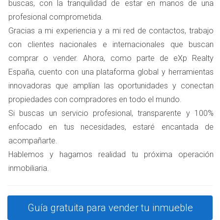
buscas, con la tranquilidad de estar en manos de una
medio de venta se sitúa alrededor de 30 a 45 días. Esto se
profesional comprometida.
debe a la alta demanda y a la oferta limitada. Las
Gracias a mi experiencia y a mi red de contactos, trabajo
propiedades bien ubicadas y en buen estado pueden
con clientes nacionales e internacionales que buscan
incluso venderse en menos tiempo.
comprar o vender. Ahora, como parte de eXp Realty
Noreste de Madrid
España, cuento con una plataforma global y herramientas
innovadoras que amplían las oportunidades y conectan
Distritos como Chamartín y Ciudad Lineal presentan un
propiedades con compradores en todo el mundo.
mercado más estable. Aquí, el tiempo medio para vender
Si buscas un servicio profesional, transparente y 100%
una vivienda oscila entre 45 y 60 días. Aunque la
enfocado en tus necesidades, estaré encantada de
demanda sigue siendo fuerte, hay más opciones
acompañarte.
disponibles para los compradores, lo que puede alargar
Hablemos y hagamos realidad tu próxima operación
ligeramente el proceso.
inmobiliaria.
Suroeste de Madrid
En zonas como Carabanchel o Usera, el plazo medio
Guía gratuita para vender tu inmueble
puede extenderse hasta 90 días o más. Estas áreas suelen