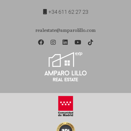
+34 611 62 27 23
realestate@amparolillo.com