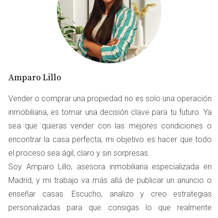
marcar la diferencia entre una venta rápida y exitosa o
un proceso prolongado y estresante.
PLAZOS MEDIOS DE VENTA EN
MADRID
Amparo Lillo
Cuando hablamos de plazos medios de venta, nos
Vender o comprar una propiedad no es solo una operación
referimos al tiempo que tarda una propiedad desde que
inmobiliaria, es tomar una decisión clave para tu futuro. Ya
se pone en el mercado hasta que se firma la escritura de
sea que quieras vender con las mejores condiciones o
compraventa. Este plazo varía significativamente según
encontrar la casa perfecta, mi objetivo es hacer que todo
el barrio, y aquí te mostramos un desglose por zonas.
el proceso sea ágil, claro y sin sorpresas.
Centro de Madrid
Soy Amparo Lillo, asesora inmobiliaria especializada en
Madrid, y mi trabajo va más allá de publicar un anuncio o
El corazón de la ciudad es uno de los lugares más
enseñar casas. Escucho, analizo y creo estrategias
codiciados para vivir y, por ende, también uno de los más
personalizadas para que consigas lo que realmente
rápidos para vender. En el Centro de Madrid, el plazo