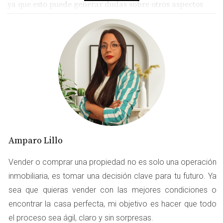
ya que esto puede generar dudas sobre otros aspectos
menos visibles de la vivienda. Por lo tanto, invertir
tiempo y recursos en el mantenimiento puede ser una
estrategia inteligente para maximizar el valor de venta.
“Una casa cuidada se paga mejor en 2025.” Además, un
hogar en buen estado no solo se vende más rápido, sino
que también puede atraer a un mayor número de
interesados. Esto se traduce en más ofertas y,
potencialmente, en un precio de venta más alto. En un
mercado competitivo como el de Madrid, cada detalle
Amparo Lillo
cuenta.
Vender o comprar una propiedad no es solo una operación
CASOS PRÁCTICOS
inmobiliaria, es tomar una decisión clave para tu futuro. Ya
sea que quieras vender con las mejores condiciones o
Caso 1: La Casa de Ana
encontrar la casa perfecta, mi objetivo es hacer que todo
Ana decidió vender su casa después de vivir allí durante
el proceso sea ágil, claro y sin sorpresas.