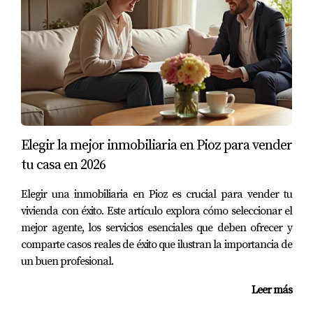
ofertas y logró vender su casa por encima del precio del
mercado. La historia de María es un recordatorio
poderoso sobre cómo las renovaciones estratégicas
pueden transformar una propiedad y atraer a
compradores dispuestos a pagar más.
CONCLUSIÓN
Elegir la mejor inmobiliaria en Pioz para vender
tu casa en 2026
Preparar tu vivienda para la venta no tiene por qué ser
una tarea abrumadora. Con un enfoque adecuado en el
Elegir una inmobiliaria en Pioz es crucial para vender tu
mantenimiento y algunas reparaciones estratégicas,
vivienda con éxito. Este artículo explora cómo seleccionar el
mejor agente, los servicios esenciales que deben ofrecer y
puedes asegurarte de que tu propiedad se destaque en el
comparte casos reales de éxito que ilustran la importancia de
competitivo mercado inmobiliario madrileño. Recuerda
un buen profesional.
que cada pequeño detalle cuenta y puede marcar la
diferencia entre una venta rápida o una propiedad
Leer más
estancada. Si estás listo para dar el siguiente paso y