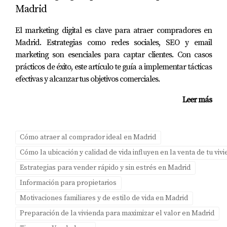
¿Qué documentos necesito para vender mi
Madrid
vivienda?
El marketing digital es clave para atraer compradores en
Asegúrate de tener todos los documentos legales listos,
Madrid. Estrategias como redes sociales, SEO y email
incluyendo escrituras, certificados energéticos y
marketing son esenciales para captar clientes. Con casos
cualquier informe técnico relevante. Recuerda que cada
prácticos de éxito, este artículo te guía a implementar tácticas
paso cuenta cuando se trata de preparar tu hogar para
efectivas y alcanzar tus objetivos comerciales.
la venta. ¡No dudes en darme un toque si necesitas ayuda!
Leer más
Cómo atraer al comprador ideal en Madrid
Cómo la ubicación y calidad de vida influyen en la venta de tu vi
Estrategias para vender rápido y sin estrés en Madrid
Información para propietarios
Motivaciones familiares y de estilo de vida en Madrid
Preparación de la vivienda para maximizar el valor en Madrid