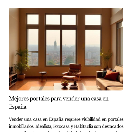
necesitas asesoramiento personalizado sobre cómo
preparar tu vivienda para la venta, no dudes en
contactar a Amparo Lillo. Estoy aquí para ayudarte a
maximizar el valor de tu hogar y hacer que tu experiencia
sea lo más fluida posible.
PREGUNTAS FRECUENTES
¿Cuáles son las reparaciones más importantes
antes de vender?
Reparar goteras y filtraciones.
Pintar paredes desgastadas.
Mejores portales para vender una casa en
Actualizar grifos y accesorios antiguos.
Arreglar electrodomésticos defectuosos.
España
Limpiar profundamente todas las habitaciones.
Vender una casa en España requiere visibilidad en portales
¿Cuánto debo invertir en reparaciones?
inmobiliarios. Idealista, Fotocasa y Habitaclia son destacados