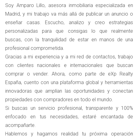
más de diez años. Antes de ponerla en el mercado, se dio
Soy Amparo Lillo, asesora inmobiliaria especializada en
cuenta de que necesitaba algunas mejoras. Optó por
Madrid, y mi trabajo va más allá de publicar un anuncio o
pintar las paredes, reparar las goteras en el techo y
enseñar casas. Escucho, analizo y creo estrategias
cambiar los grifos viejos por modelos modernos. El
personalizadas para que consigas lo que realmente
resultado fue sorprendente: su casa se vendió en menos
buscas, con la tranquilidad de estar en manos de una
de un mes y recibió una oferta superior al precio inicial
profesional comprometida.
que había establecido. Este caso demuestra cómo
Gracias a mi experiencia y a mi red de contactos, trabajo
pequeñas inversiones pueden resultar en grandes
con clientes nacionales e internacionales que buscan
beneficios. Si estás considerando vender tu vivienda,
comprar o vender. Ahora, como parte de eXp Realty
recuerda que una presentación adecuada puede hacer
España, cuento con una plataforma global y herramientas
maravillas.
innovadoras que amplían las oportunidades y conectan
propiedades con compradores en todo el mundo.
Caso 2: El Piso de Carlos
Si buscas un servicio profesional, transparente y 100%
Carlos tenía un piso en una zona muy demandada de
enfocado en tus necesidades, estaré encantada de
Madrid, pero descuidó el mantenimiento durante años.
acompañarte.
Cuando decidió venderlo, se encontró con comentarios
Hablemos y hagamos realidad tu próxima operación