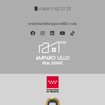
+34 611 62 27 23
realestate@amparolillo.com