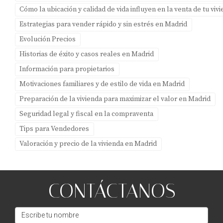
demanda; estar informado te ayudará a establecer un
Cómo la ubicación y calidad de vida influyen en la venta de tu vi
precio competitivo.
Estrategias para vender rápido y sin estrés en Madrid
¿Es recomendable hacer mejoras antes de
Evolución Precios
vender?
Historias de éxito y casos reales en Madrid
Algunas mejoras pueden aumentar significativamente el
Información para propietarios
valor percibido; sin embargo, asegúrate de evaluar si la
Motivaciones familiares y de estilo de vida en Madrid
inversión vale la pena según el retorno esperado.
Preparación de la vivienda para maximizar el valor en Madrid
Seguridad legal y fiscal en la compraventa
¿Qué papel juega Amparo Lillo como asesora
inmobiliaria?
Tips para Vendedores
Valoración y precio de la vivienda en Madrid
Amparo Lillo proporciona asesoría experta y
personalizada para ayudarte a evitar errores comunes y
maximizar el valor de tu propiedad mediante estrategias
CONTÁCTANOS
efectivas adaptadas a tus necesidades específicas.