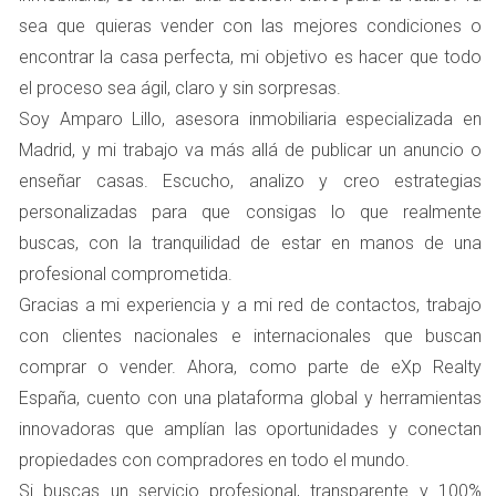
análisis comparativo de mercado. Este análisis consiste
sea que quieras vender con las mejores condiciones o
en estudiar propiedades similares que se han vendido
encontrar la casa perfecta, mi objetivo es hacer que todo
recientemente en la misma zona para tener una idea
el proceso sea ágil, claro y sin sorpresas.
clara del rango de precios adecuado. Sin este paso
Soy Amparo Lillo, asesora inmobiliaria especializada en
fundamental, es fácil caer en la trampa de fijar un precio
Madrid, y mi trabajo va más allá de publicar un anuncio o
arbitrario que no refleje la realidad del mercado.
enseñar casas. Escucho, analizo y creo estrategias
personalizadas para que consigas lo que realmente
2. Sobrevalorar la Propiedad por
buscas, con la tranquilidad de estar en manos de una
Sentimentalismo
profesional comprometida.
El apego emocional a una vivienda puede nublar el juicio
Gracias a mi experiencia y a mi red de contactos, trabajo
del propietario. Muchas veces, los vendedores creen que
con clientes nacionales e internacionales que buscan
su casa vale más debido a recuerdos personales o
comprar o vender. Ahora, como parte de eXp Realty
mejoras que han realizado. Sin embargo, los
España, cuento con una plataforma global y herramientas
compradores no siempre comparten ese mismo
innovadoras que amplían las oportunidades y conectan
sentimiento y pueden ver las cosas desde una perspectiva
propiedades con compradores en todo el mundo.
más objetiva.
Si buscas un servicio profesional, transparente y 100%