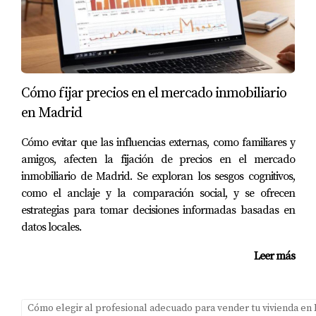
PREGUNTAS FRECUENTES
¿Cuál es la mejor manera de determinar el
precio de mi vivienda?
Realizar un análisis comparativo de mercado es esencial
Cómo fijar precios en el mercado inmobiliario
para fijar un precio justo basado en propiedades
en Madrid
similares vendidas recientemente.
Cómo evitar que las influencias externas, como familiares y
¿Qué ocurre si pongo un precio demasiado
amigos, afecten la fijación de precios en el mercado
alto?
inmobiliario de Madrid. Se exploran los sesgos cognitivos,
Un precio excesivo puede hacer que tu propiedad
como el anclaje y la comparación social, y se ofrecen
estrategias para tomar decisiones informadas basadas en
permanezca mucho tiempo en el mercado y
datos locales.
eventualmente necesite ajustes hacia abajo.
Leer más
¿Cómo afecta la condición del mercado al
precio?
Las condiciones del mercado influyen directamente en la
Cómo elegir al profesional adecuado para vender tu vivienda en