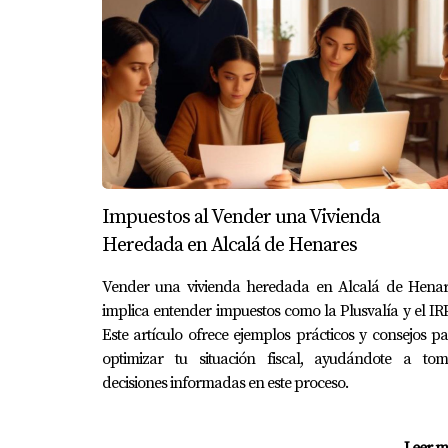
“Conocer los impuestos y gastos a asumir 
PREGUNTAS FRECUENTE
¿Qué plazo tengo para pagar los imp
Generalmente, el plazo para liquidar el Impuest
prórroga, que puede extenderse hasta un año. 
Impuestos al Vender una Vivienda
¿Los gastos notariales son opcionale
Heredada en Alcalá de Henares
Los gastos notariales no son opcionales, ya qu
Vender una vivienda heredada en Alcalá de Henar
distintos notarios para encontrar la opción má
implica entender impuestos como la Plusvalía y el IR
Este artículo ofrece ejemplos prácticos y consejos p
¿Puedo rechazar una herencia si los
optimizar tu situación fiscal, ayudándote a tom
Sí, un heredero puede renunciar a una herencia
decisiones informadas en este proceso.
complicaciones financieras posteriores.
¿Qué sucede si heredo una vivienda 
Leer m