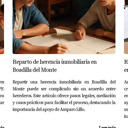
al heredar una vivienda es esencial para una planificación f
S
uestos de herencia?
o de Sucesiones es de seis meses a partir de la fecha del fallec
Es recomendable actuar con rapidez para evitar recargos.
Reparto de herencia inmobiliaria en
R
s?
Boadilla del Monte
e
e son necesarios para formalizar la aceptación de la herencia. 
es
Repartir una herencia inmobiliaria en Boadilla del
An
s accesible.
PF.
Monte puede ser complicado sin un acuerdo entre
cr
ara
herederos. Este artículo ofrece pasos legales, mediación
em
 gastos son demasiado altos?
ar
y casos prácticos para facilitar el proceso, destacando la
ay
 si considera que los gastos asociados son mayores que el valor
importancia del apoyo de Amparo Lillo.
m
in
con deudas?
ás
Leer más