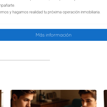
ciedad o comunidad de bienes, es posible que existan gastos as
pañarte.
ores, así como otros gastos administrativos que deberán ser 
emos y hagamos realidad tu próxima operación inmobiliaria.
Más información
idad sobre cómo los impuestos y gastos afectan a los herederos
 España, hereda una vivienda valorada en 300,000 euros. Al calc
imer heredero, lo que reduce significativamente su carga fiscal. 
piedad en una comunidad autónoma donde el Impuesto sobre Tra
les que ascienden a 2,000 euros, lo que la obliga a planificar s
n inmueble en una sociedad. La liquidación de esta sociedad i
abogados que ascienden a 3,000 euros. Esto pone de manifiesto l