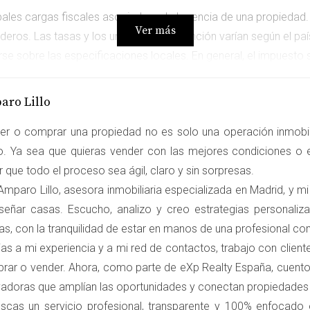
pales cargas fiscales asociadas a la herencia de una propiedad.
Ver más
ederos. Las tasas y los umbrales de exención varían según el p
rse sobre las especificaciones locales. En general, el impuesto s
sumidas por el heredero.
aro Lillo
ales (ITP)
es otro tributo que puede aplicarse al heredar una vivienda. E
er o comprar una propiedad no es solo una operación inmobili
 herencia se produce entre vivos o por fallecimiento. En alguna
ro. Ya sea que quieras vender con las mejores condiciones o e
le consultar la normativa vigente.
 que todo el proceso sea ágil, claro y sin sorpresas.
mparo Lillo, asesora inmobiliaria especializada en Madrid, y mi
señar casas. Escucho, analizo y creo estrategias personali
ran al formalizar el proceso de aceptación de la herencia ante 
as, con la tranquilidad de estar en manos de una profesional c
de la Propiedad. La existencia de diferentes tramos de honorarios
as a mi experiencia y a mi red de contactos, trabajo con clien
niciar el proceso.
rar o vender. Ahora, como parte de eXp Realty España, cuento
vadoras que amplían las oportunidades y conectan propiedade
uscas un servicio profesional, transparente y 100% enfocado