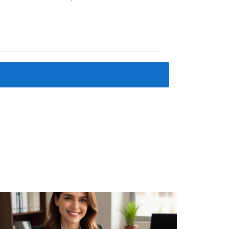
ociados a la liquidación de las mismas. Esto
considerados antes de proceder con la
. A continuación, se presentan tres ejemplos
ular el Impuesto de Sucesiones, su región
A pesar de ello, los gastos notariales y
nsmisiones Patrimoniales no es aplicable.
u presupuesto con anticipación.
mplica que asuman una serie de gastos
a importancia de conocer el contexto legal