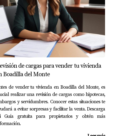
inanciera eficaz.”
imiento. Sin embargo, es posible solicitar una
evisión de cargas para vender tu vivienda
n Boadilla del Monte
No obstante, es posible comparar tarifas entre
tes de vender tu vivienda en Boadilla del Monte, es
ucial realizar una revisión de cargas como hipotecas,
bargos y servidumbres. Conocer estas situaciones te
udará a evitar sorpresas y facilitar la venta. Descarga
 del bien recibido. Esto puede evitar
i Guía gratuita para propietarios y obtén más
formación.
Leer más