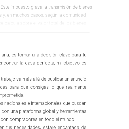
 Este impuesto grava la transmisión de bienes
aís y, en muchos casos, según la comunidad
e calcula sobre el valor total de los bienes
ste impuesto grava la transmisión de derechos
aria, es tomar una decisión clave para tu
s regiones, este impuesto puede ser mínimo o
ncontrar la casa perfecta, mi objetivo es
 trabajo va más allá de publicar un anuncio
zadas para que consigas lo que realmente
un notario. Estos costos incluyen honorarios
omprometida.
 puede modificar el coste total, por lo que se
tes nacionales e internacionales que buscan
 con una plataforma global y herramientas
s con compradores en todo el mundo.
 en tus necesidades, estaré encantada de