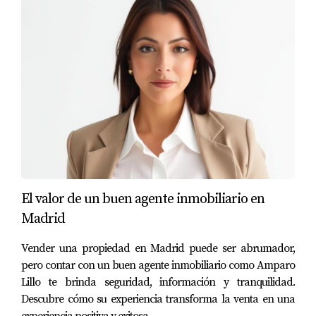
Para vender una vivienda heredada necesitarás varios
documentos como el certificado de defunción del
causante, el testamento o declaración de herederos y el
título de propiedad.
¿Puedo deducir gastos relacionados con la
venta?
Sí, puedes deducir gastos como reformas realizadas en
la vivienda o comisiones pagadas a agentes inmobiliarios
al calcular tu ganancia patrimonial.
El valor de un buen agente inmobiliario en
¿Qué pasa si vendo por menos del valor
Madrid
catastral?
Vender una propiedad en Madrid puede ser abrumador,
Si vendes por debajo del valor catastral, podrías
pero contar con un buen agente inmobiliario como Amparo
enfrentar problemas con Hacienda si no puedes
Lillo te brinda seguridad, información y tranquilidad.
justificar adecuadamente el precio bajo.
Descubre cómo su experiencia transforma la venta en una