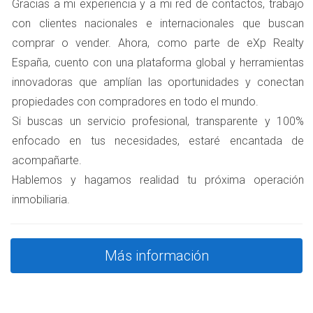
elevado si el inmueble ha aumentado considerablemente
Gracias a mi experiencia y a mi red de contactos, trabajo
su valor en el mercado. Sin embargo, hay excepciones y
con clientes nacionales e internacionales que buscan
reducciones disponibles. Por ejemplo, si la propiedad ha
comprar o vender. Ahora, como parte de eXp Realty
sido heredada y se vende poco después, es posible que
España, cuento con una plataforma global y herramientas
puedas argumentar que no ha habido un aumento
innovadoras que amplían las oportunidades y conectan
significativo en su valor.
propiedades con compradores en todo el mundo.
Si buscas un servicio profesional, transparente y 100%
Impuesto sobre la Renta de las Personas
enfocado en tus necesidades, estaré encantada de
Físicas (IRPF)
acompañarte.
El IRPF se aplica a las ganancias obtenidas por la venta
Hablemos y hagamos realidad tu próxima operación
del inmueble. Este impuesto se calcula restando el valor
inmobiliaria.
de adquisición (que incluye gastos como notaría y
registro) del precio de venta. Es esencial documentar
todos los gastos relacionados con la compra y mejora del
Más información
inmueble para reducir la base imponible. Además, si el
vendedor es mayor de 65 años o ha reinvertido en otra
vivienda habitual, puede beneficiarse de exenciones