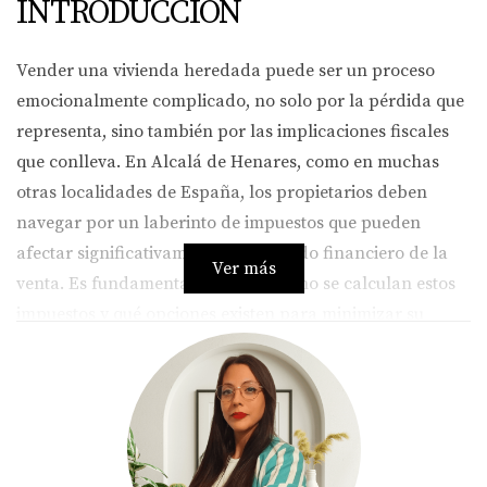
INTRODUCCIÓN
Vender una vivienda heredada puede ser un proceso
emocionalmente complicado, no solo por la pérdida que
representa, sino también por las implicaciones fiscales
que conlleva. En Alcalá de Henares, como en muchas
otras localidades de España, los propietarios deben
navegar por un laberinto de impuestos que pueden
afectar significativamente el resultado financiero de la
Ver más
venta. Es fundamental entender cómo se calculan estos
impuestos y qué opciones existen para minimizar su
impacto. A lo largo de este artículo, te ofreceremos
información clara y ejemplos prácticos para ayudarte a
tomar decisiones informadas.
IMPUESTOS AL VENDER UNA