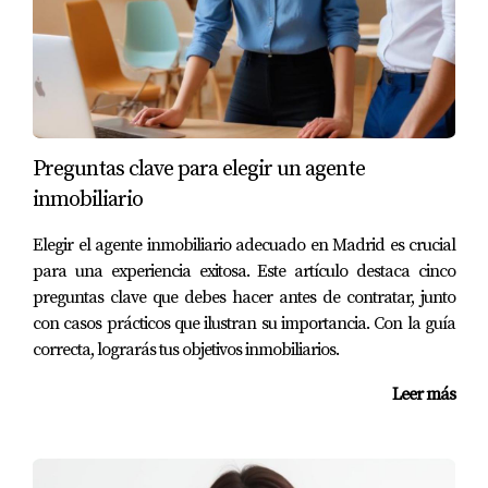
de Henares. Conociendo los impuestos aplicables y
analizando casos prácticos, puedes tomar decisiones
más informadas que te ayuden a optimizar tu situación
fiscal. Recuerda que cada caso es único; lo que funciona
para uno puede no ser aplicable a otro. Por ello, siempre
Preguntas clave para elegir un agente
es recomendable contar con asesoramiento profesional
inmobiliario
para guiarte a través del proceso. Si estás pensando en
vender una propiedad heredada o necesitas más
Elegir el agente inmobiliario adecuado en Madrid es crucial
información sobre cómo gestionar este proceso sin pagar
para una experiencia exitosa. Este artículo destaca cinco
más impuestos de lo necesario, ¡no dudes en contactar
preguntas clave que debes hacer antes de contratar, junto
con casos prácticos que ilustran su importancia. Con la guía
con Amparo Lillo! Ella está aquí para ayudarte a navegar
correcta, lograrás tus objetivos inmobiliarios.
este camino complejo con confianza y claridad.
Leer más
Preguntas Frecuentes
¿Qué documentos necesito para vender una
vivienda heredada?