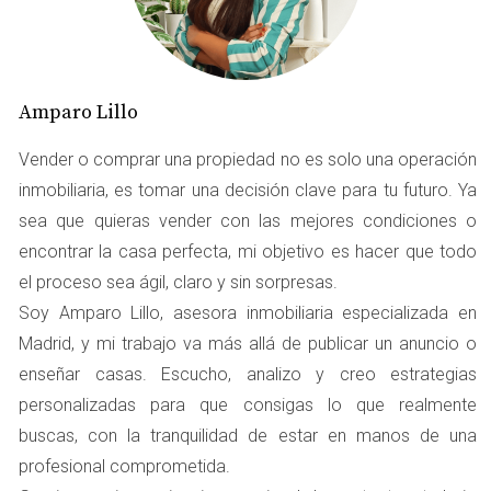
VIVIENDA HEREDADA
Cuando decides vender una vivienda heredada, hay dos
impuestos principales que debes considerar: el Impuesto
Amparo Lillo
sobre el Incremento de Valor de los Terrenos de
Vender o comprar una propiedad no es solo una operación
Naturaleza Urbana (Plusvalía) y el Impuesto sobre la
inmobiliaria, es tomar una decisión clave para tu futuro. Ya
Renta de las Personas Físicas (IRPF). Ambos pueden
sea que quieras vender con las mejores condiciones o
variar en función del valor del inmueble y del tiempo que
encontrar la casa perfecta, mi objetivo es hacer que todo
haya pasado desde la herencia hasta la venta.
el proceso sea ágil, claro y sin sorpresas.
Impuesto sobre el Incremento de Valor de los
Soy Amparo Lillo, asesora inmobiliaria especializada en
Terrenos de Naturaleza Urbana (Plusvalía)
Madrid, y mi trabajo va más allá de publicar un anuncio o
Este impuesto se calcula sobre el incremento del valor
enseñar casas. Escucho, analizo y creo estrategias
del terreno desde que fue adquirido hasta su venta. En
personalizadas para que consigas lo que realmente
Alcalá de Henares, como en el resto del país, es
buscas, con la tranquilidad de estar en manos de una
importante tener en cuenta que este impuesto puede ser
profesional comprometida.