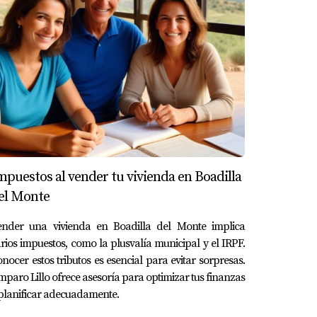
navegar este emocionante viaje hacia la
ea y consulta con expertos inmobiliarios.
mpuestos al vender tu vivienda en Boadilla
 que los compradores duden sobre la calidad
el Monte
ender una vivienda en Boadilla del Monte implica
rios impuestos, como la plusvalía municipal y el IRPF.
 inversión vale la pena según el retorno
nocer estos tributos es esencial para evitar sorpresas.
paro Lillo ofrece asesoría para optimizar tus finanzas
planificar adecuadamente.