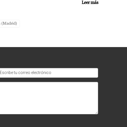
Leer más
tegia y ajustar el precio o mejorar la
s (Madrid)
o puede facilitarte mucho el proceso y
 o escríbeme por WhatsApp. Te enseño a