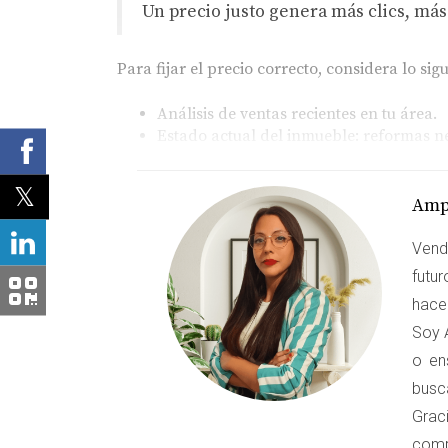
Un precio justo genera más clics, más
Para fijar el precio correcto, considera lo sigu
Análisis de ventas recientes en tu área.
Estado actual del inmueble: reformas ne
Demanda en tu zona: ¿es un área en cr
CASOS DE ESTUDIO
Amp
Vend
Caso 1: Precio Alto y su Impacto
futu
Imagina a Laura, quien decidió poner su piso
hacer
Alcalá de Henares, se dio cuenta de que la ma
Soy A
el riesgo de fijar un precio elevado, Laura m
o en
el precio a 230,000 euros para atraer a compr
busc
Graci
Caso 2: Precio Bajo y la Percepción
comp