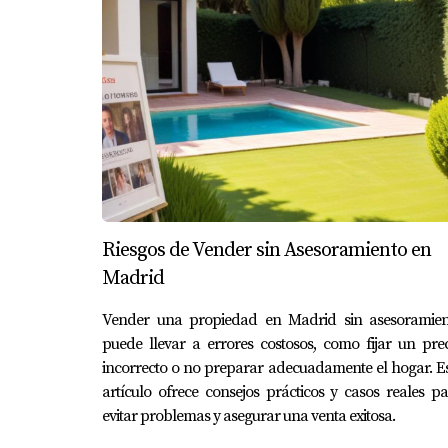
asesoría personalizada en este proceso, no d
venta exitosa de tu hogar.
Preguntas Frecuentes
¿Cómo puedo saber si mi piso está b
Para determinar si tu piso está bien valorado,
¿Qué pasa si decido bajar el precio 
Riesgos de Vender sin Asesoramiento en
Bajar el precio puede reactivar el interés e
Madrid
del inmueble.
Vender una propiedad en Madrid sin asesoramien
¿Es recomendable realizar reformas
puede llevar a errores costosos, como fijar un pre
Realizar reformas puede aumentar el valor per
incorrecto o no preparar adecuadamente el hogar. E
artículo ofrece consejos prácticos y casos reales p
esperado.
evitar problemas y asegurar una venta exitosa.
¿Cuánto tiempo debería esperar ante