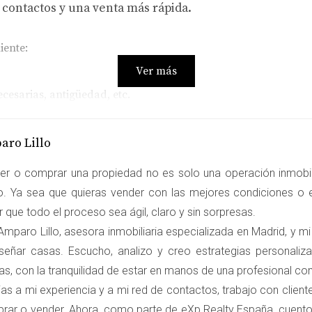
 contactos y una venta más rápida.
iente:
Ver más
cesarias, antigüedad, etc.
ecimiento o estancada?
aro Lillo
er o comprar una propiedad no es solo una operación inmobili
ro. Ya sea que quieras vender con las mejores condiciones o e
 en venta por 250,000 euros. Sin embargo, tras investigar un 
 que todo el proceso sea ágil, claro y sin sorpresas.
yoría se vendían entre 220,000 y 230,000 euros. A pesar de las
mparo Lillo, asesora inmobiliaria especializada en Madrid, y mi
antuvo su decisión. Como resultado, su anuncio pasó desaperci
señar casas. Escucho, analizo y creo estrategias personali
adores interesados. Este retraso no solo le costó tiempo sino 
as, con la tranquilidad de estar en manos de una profesional c
as a mi experiencia y a mi red de contactos, trabajo con clien
 del Comprador
rar o vender. Ahora, como parte de eXp Realty España, cuento