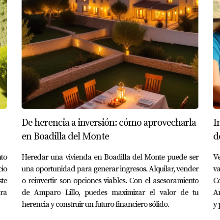
udes en contactar a Amparo Lillo. Estoy aquí para ayudarte a 
ien valorado?
 investiga precios recientes de propiedades similares en tu ár
después de publicar mi anuncio?
De herencia a inversión: cómo aprovecharla
I
n tu anuncio; sin embargo, hacerlo repetidamente puede hacer
en Boadilla del Monte
d
to
Heredar una vivienda en Boadilla del Monte puede ser
V
 antes de vender?
cio
una oportunidad para generar ingresos. Alquilar, vender
va
cibido del inmueble; sin embargo, asegúrate de calcular si la
ste
o reinvertir son opciones viables. Con el asesoramiento
Co
ara
de Amparo Lillo, puedes maximizar el valor de tu
Am
herencia y construir un futuro financiero sólido.
y 
s de cambiar mi estrategia si no recibo ofertas?