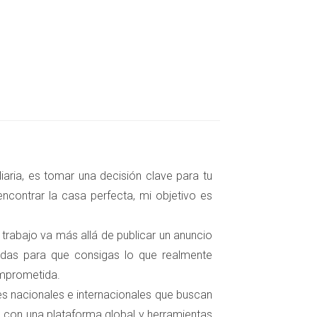
aria, es tomar una decisión clave para tu
ncontrar la casa perfecta, mi objetivo es
poco más sobre propiedades similares en
 advertencias de su agente inmobiliario sobre
 trabajo va más allá de publicar un anuncio
bido durante meses. Al final, tuvo que bajar
zadas para que consigas lo que realmente
también dinero.
omprometida.
tes nacionales e internacionales que buscan
 con una plataforma global y herramientas