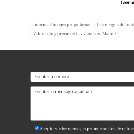
Leer m
Si no recibes ofertas dentro de las primeras d
presentación del inmueble.
Información para propietarios
Los riesgos de publ
¿Puedo vender mi piso sin ayuda pro
Valoración y precio de la vivienda en Madrid
Es posible vender sin ayuda profesional; sin
asegurar una mejor experiencia. Recuerda des
vender con equilibrio y seguridad.
Acepto recibir mensajes promocionales de este s