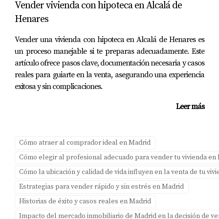
Boadilla del Monte. Al llegar a la vivienda, encuentran
Vender vivienda con hipoteca en Alcalá de
un ambiente cálido gracias a la iluminación suave y el
Henares
aroma a galletas recién horneadas. Durante la visita,
Vender una vivienda con hipoteca en Alcalá de Henares es
Amparo Lillo les presenta cada espacio destacando
un proceso manejable si te preparas adecuadamente. Este
cómo podrían adaptarlo a su estilo de vida familiar. La
artículo ofrece pasos clave, documentación necesaria y casos
música suave crea un ambiente relajado donde todos se
reales para guiarte en la venta, asegurando una experiencia
sienten cómodos para hacer preguntas.
exitosa y sin complicaciones.
Ejemplo 2: El Pareja Joven Buscando
Leer más
Modernidad
Una pareja joven entra a una vivienda moderna con
Cómo atraer al comprador ideal en Madrid
acabados contemporáneos. Amparo ha preparado una
Cómo elegir al profesional adecuado para vender tu vivienda en
presentación visual detallada con ejemplos de cómo
Cómo la ubicación y calidad de vida influyen en la venta de tu vi
podrían decorar cada habitación según sus gustos
Estrategias para vender rápido y sin estrés en Madrid
personales. La música electrónica suave llena el aire
Historias de éxito y casos reales en Madrid
mientras ellos imaginan su vida juntos en ese espacio
Impacto del mercado inmobiliario de Madrid en la decisión de v
vibrante.