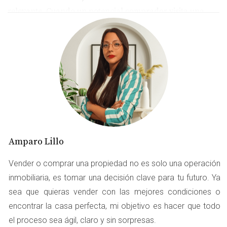
relevante. Cuando un potencial comprador visita una
vivienda en Boadilla del Monte, no solo busca un lugar
donde vivir; está buscando un hogar donde pueda
imaginar su vida. Por ello, es fundamental crear
experiencias visitas vivienda Boadilla del Monte que sean
memorables y únicas. Al integrar elementos como el
marketing sensorial, el trato cercano y los detalles
personalizados, se puede transformar una simple visita
en una experiencia que resuene emocionalmente con el
comprador.
Amparo Lillo
MARKETING SENSORIAL EN
Vender o comprar una propiedad no es solo una operación
inmobiliaria, es tomar una decisión clave para tu futuro. Ya
VISITAS
sea que quieras vender con las mejores condiciones o
encontrar la casa perfecta, mi objetivo es hacer que todo
El marketing sensorial es una herramienta poderosa
el proceso sea ágil, claro y sin sorpresas.
para estimular las emociones y crear recuerdos