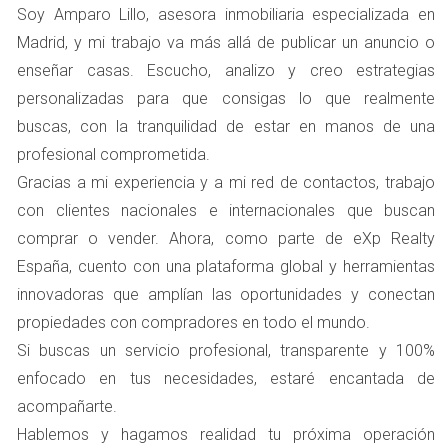
Soy Amparo Lillo, asesora inmobiliaria especializada en
duraderos. En el contexto de las visitas a viviendas, esto
Madrid, y mi trabajo va más allá de publicar un anuncio o
implica utilizar los cinco sentidos para envolver al
enseñar casas. Escucho, analizo y creo estrategias
visitante en una atmósfera acogedora y atractiva.
personalizadas para que consigas lo que realmente
Visual: La Importancia de la Presentación
buscas, con la tranquilidad de estar en manos de una
profesional comprometida.
La presentación visual de la vivienda es clave. Desde la
Gracias a mi experiencia y a mi red de contactos, trabajo
iluminación hasta la decoración, cada elemento debe
con clientes nacionales e internacionales que buscan
estar cuidadosamente considerado. Una casa bien
comprar o vender. Ahora, como parte de eXp Realty
iluminada y decorada con gusto puede hacer que los
España, cuento con una plataforma global y herramientas
visitantes se sientan cómodos y atraídos. Utilizar colores
innovadoras que amplían las oportunidades y conectan
cálidos y muebles elegantes puede ayudar a crear un
propiedades con compradores en todo el mundo.
ambiente acogedor.
Si buscas un servicio profesional, transparente y 100%
Olfativo: Aromas que Invitan a Quedarse
enfocado en tus necesidades, estaré encantada de
acompañarte.
Los aromas tienen un impacto significativo en nuestras
Hablemos y hagamos realidad tu próxima operación
emociones. Un hogar que huele bien puede hacer que los