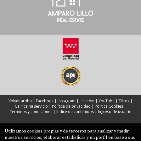
Asegúrate de tener buena iluminación, decoración
adecuada y un ambiente limpio y ordenado para atraer a
los compradores.
¿Por qué es importante el trato cercano
durante las visitas?
Un trato cercano genera confianza entre el agente y el
comprador, lo cual puede facilitar el proceso de toma de
decisiones.
¿Qué tipo de detalles personalizados puedo
ofrecer?
Volver arriba
|
Facebook
|
Instagram
|
Linkedin
|
YouTube
|
Tiktok
|
Califica mi servicio
|
Política de privacidad
|
Politica Cookies
|
Pequeños obsequios o adaptaciones específicas durante
Términos y condiciones
|
Índice de contenidos
|
Ingreso de usuario
la visita pueden marcar una gran diferencia e impactar
positivamente al comprador.
Utilizamos cookies propias y de terceros para analizar y medir
nuestros servicios; elaborar estadísticas y un perfil en base a sus
¿Cómo puedo aplicar estos consejos si soy