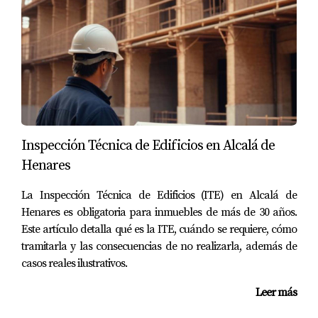
El trato cercano es otro aspecto fundamental para crear
experiencias memorables durante las visitas a viviendas.
Los compradores quieren sentir que están siendo
escuchados y comprendidos. Aquí es donde entra el
enfoque humano.
Escuchar Activamente las Necesidades del
Comprador
Inspección Técnica de Edificios en Alcalá de
Amparo Lillo entiende que cada cliente es único, por lo
Henares
que dedica tiempo a escuchar sus necesidades y deseos
La Inspección Técnica de Edificios (ITE) en Alcalá de
específicos. Este enfoque no solo ayuda a personalizar la
Henares es obligatoria para inmuebles de más de 30 años.
experiencia, sino que también crea un vínculo de
Este artículo detalla qué es la ITE, cuándo se requiere, cómo
confianza entre el agente y el comprador.
tramitarla y las consecuencias de no realizarla, además de
casos reales ilustrativos.
Construir Relaciones Duraderas
Leer más
Al establecer relaciones auténticas con los clientes, se
incrementan las posibilidades de éxito a largo plazo. Un