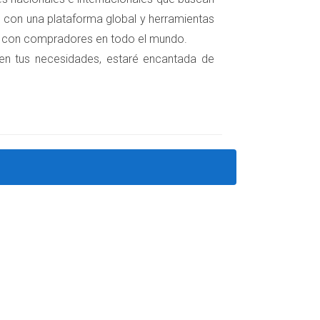
arse con posibles compradores.
 con una plataforma global y herramientas
s con compradores en todo el mundo.
 en tus necesidades, estaré encantada de
lidad y videos virtuales pueden hacer que una
nsmitidos en vivo para interactuar con tu
nmobiliario. Responder a comentarios y
ompartir historias sobre la vida en Boadilla
io web y contenido para búsquedas locales
 primeros resultados.