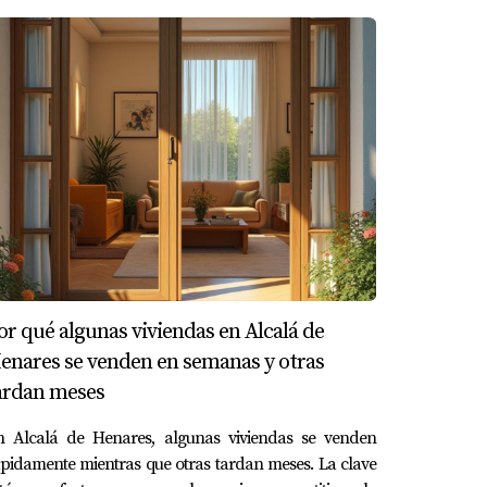
tu contenido ayuda a mejorar tu
pciones, títulos y meta descripciones.
atos relevantes sobre la ubicación. Cuanto
or qué algunas viviendas en Alcalá de
enares se venden en semanas y otras
ardan meses
ndo su primera vivienda. Al segmentar su
un 150% y cerró varias ventas dentro del
n Alcalá de Henares, algunas viviendas se venden
pidamente mientras que otras tardan meses. La clave