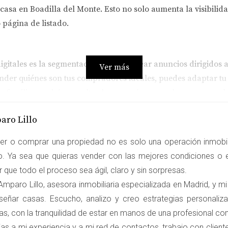
asa en Boadilla del Monte. Esto no solo aumenta la visibilid
o página de listado.
digitales es la segmentación. Puedes crear anuncios dirigidos
Ver más
ntender quiénes son tus compradores ideales, puedes adaptar t
a familiar, podrías resaltar la cercanía a escuelas y parques l
aro Lillo
costoso al principio, pero el retorno sobre la inversión puede 
er o comprar una propiedad no es solo una operación inmobili
 leads calificados que se traducen en ventas reales. Mediante
ro. Ya sea que quieras vender con las mejores condiciones o e
acto y minimizar costos.
 que todo el proceso sea ágil, claro y sin sorpresas.
 SOCIALES
mparo Lillo, asesora inmobiliaria especializada en Madrid, y mi
señar casas. Escucho, analizo y creo estrategias personali
as, con la tranquilidad de estar en manos de una profesional c
ma en que nos comunicamos y compartimos información. Para lo
as a mi experiencia y a mi red de contactos, trabajo con clien