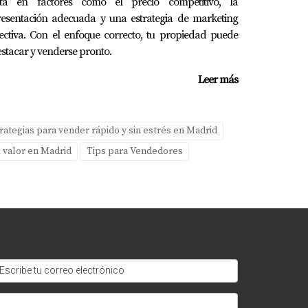
stá en factores como el precio competitivo, la
resentación adecuada y una estrategia de marketing
ectiva. Con el enfoque correcto, tu propiedad puede
ra la venta. Esto no solo generó interés
stacar y venderse pronto.
ransformando el espacio.
Leer más
s resultados para búsquedas relacionadas con
 visitas a propiedades.
rategias para vender rápido y sin estrés en Madrid
l valor en Madrid
Tips para Vendedores
lla del Monte. Desde campañas publicitarias
en el proceso de venta. Si deseas destacar en
iende la importancia del marketing online y
erzo cuenta; no subestimes el poder de una
a propietarios en Boadilla del Monte y