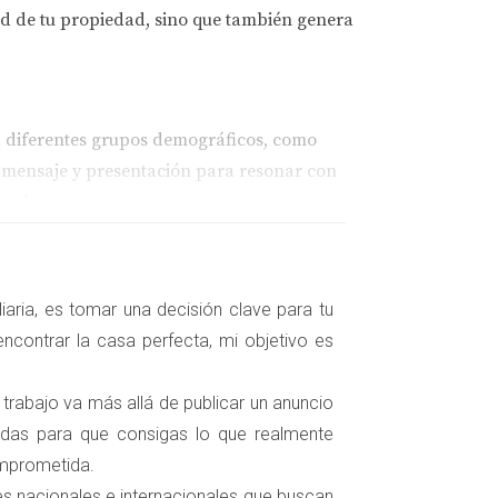
ad de tu propiedad, sino que también genera
 a diferentes grupos demográficos, como
u mensaje y presentación para resonar con
ocales.
ser significativo. Cuando se ejecutan
aria, es tomar una decisión clave para tu
 el seguimiento y análisis de datos, puedes
ncontrar la casa perfecta, mi objetivo es
 trabajo va más allá de publicar un anuncio
zadas para que consigas lo que realmente
omprometida.
s agentes inmobiliarios y propietarios en
tes nacionales e internacionales que buscan