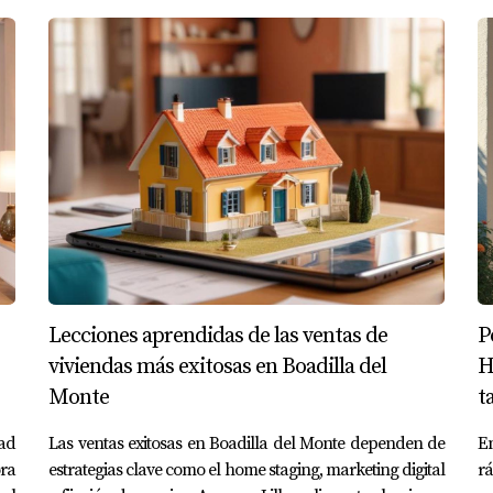
rategias digitales compradores Boadilla del Monte" dentro de 
ncluir estas palabras clave naturalmente dentro de tus descri
do que incluya descripciones detalladas, fotos atractivas y d
dades tendrás de captar el interés de los compradores.
ITO
 pueden ser efectivas, veamos algunos casos prácticos:
Lecciones aprendidas de las ventas de
P
viviendas más exitosas en Boadilla del
H
Monte
t
e lanzó una campaña PPC centrada en familias jóvenes busca
opiedades familiares, logró aumentar el tráfico a su sitio web 
dad
Las ventas exitosas en Boadilla del Monte dependen de
E
ora
estrategias clave como el home staging, marketing digital
rá