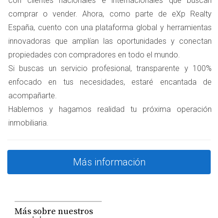
con clientes nacionales e internacionales que buscan
condiciones. Si no consideras aspectos como la
comprar o vender. Ahora, como parte de eXp Realty
antigüedad, el estado de conservación o las mejoras
España, cuento con una plataforma global y herramientas
realizadas, podrías estar fijando un precio incorrecto.
innovadoras que amplían las oportunidades y conectan
Por ejemplo, una casa recién reformada puede justificar
propiedades con compradores en todo el mundo.
un precio más alto que una similar que necesite
Si buscas un servicio profesional, transparente y 100%
reparaciones.
enfocado en tus necesidades, estaré encantada de
Error 4: No actualizar el precio según la
acompañarte.
demanda
Hablemos y hagamos realidad tu próxima operación
inmobiliaria.
El mercado inmobiliario es dinámico y puede cambiar
rápidamente. Si no actualizas el precio de tu vivienda
según las condiciones actuales del mercado, podrías
Más información
perder oportunidades valiosas. Mantente informado
sobre las tendencias y ajusta tu estrategia de precios
cuando sea necesario.
Más sobre nuestros
Error 5: No contar con asesoramiento