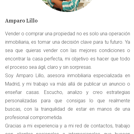
el valor de tu propiedad. "La investigación del mercado
es clave para establecer un precio justo y competitivo."
Amparo Lillo
Error 2: Sobrevalorar la propiedad
Vender o comprar una propiedad no es solo una operación
Es natural querer obtener la mayor cantidad posible por
inmobiliaria, es tomar una decisión clave para tu futuro. Ya
tu casa, pero sobrevalorarla puede ser
sea que quieras vender con las mejores condiciones o
contraproducente. Si el precio está demasiado alto, es
encontrar la casa perfecta, mi objetivo es hacer que todo
probable que tu propiedad permanezca en el mercado
el proceso sea ágil, claro y sin sorpresas.
durante mucho tiempo, lo que podría hacer que los
Soy Amparo Lillo, asesora inmobiliaria especializada en
compradores potenciales desconfíen. Un precio elevado
Madrid, y mi trabajo va más allá de publicar un anuncio o
puede dar la impresión de que hay algo malo con la
enseñar casas. Escucho, analizo y creo estrategias
vivienda.
personalizadas para que consigas lo que realmente
buscas, con la tranquilidad de estar en manos de una
Error 3: No considerar las condiciones del
profesional comprometida.
inmueble
Gracias a mi experiencia y a mi red de contactos, trabajo
Cada propiedad tiene sus propias características y