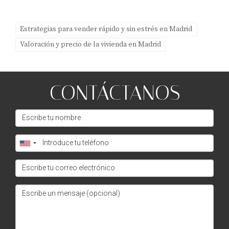
precio?
Considera la ubicación, las condiciones del inmueble, las
Estrategias para vender rápido y sin estrés en Madrid
mejoras realizadas y las tendencias actuales del
Valoración y precio de la vivienda en Madrid
mercado.
¿Es recomendable bajar el precio si no recibo
ofertas?
CONTÁCTANOS
Sí, si observas que tu propiedad ha estado mucho tiempo
sin recibir interés, podría ser útil ajustar el precio para
atraer a más compradores.
¿Cuánto tiempo debería esperar antes de
bajar el precio?
Si después de dos o tres meses no has recibido ofertas
serias, es recomendable reevaluar tu estrategia de
precios.