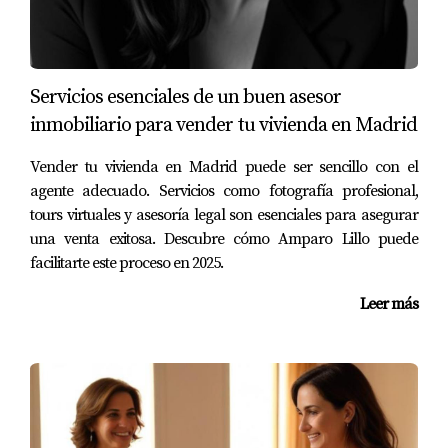
antes de volver a ponerla a la venta.
Caso Práctico 3: La pareja Martínez
Servicios esenciales de un buen asesor
La pareja Martínez compró su casa en La Latina y realizó
inmobiliario para vender tu vivienda en Madrid
varias mejoras significativas antes de venderla.
Consultaron a un agente inmobiliario para determinar
Vender tu vivienda en Madrid puede ser sencillo con el
un precio competitivo basado en las propiedades
agente adecuado. Servicios como fotografía profesional,
similares vendidas recientemente en su área. Gracias a
tours virtuales y asesoría legal son esenciales para asegurar
este enfoque estratégico, lograron vender su casa
una venta exitosa. Descubre cómo Amparo Lillo puede
facilitarte este proceso en 2025.
rápidamente y a un buen precio.
Leer más
CONCLUSIÓN
Fijar el precio correcto para tu vivienda es fundamental
para lograr una venta exitosa. Evitar los errores comunes
mencionados anteriormente puede ahorrarte tiempo y