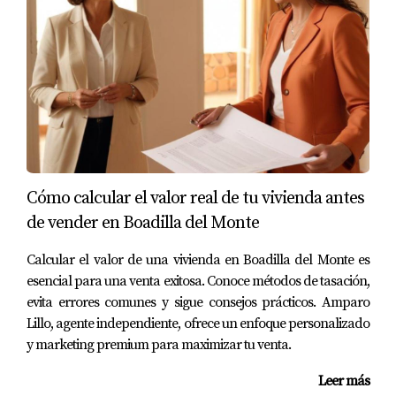
dinero valioso. Recuerda siempre investigar el mercado
local, valorar correctamente tu propiedad y considerar
la ayuda profesional si es necesario. Si estás pensando
en vender tu casa en Madrid, no dudes en contactar a
Amparo Lillo; ella está aquí para guiarte en cada paso
del proceso y asegurarse de que obtengas el mejor trato
posible.
PREGUNTAS FRECUENTES
Cómo calcular el valor real de tu vivienda antes
de vender en Boadilla del Monte
¿Cómo puedo saber si estoy fijando un buen
Calcular el valor de una vivienda en Boadilla del Monte es
precio para mi casa?
esencial para una venta exitosa. Conoce métodos de tasación,
Investiga propiedades similares vendidas recientemente
evita errores comunes y sigue consejos prácticos. Amparo
en tu área y considera consultar a un agente inmobiliario
Lillo, agente independiente, ofrece un enfoque personalizado
para obtener una valoración precisa.
y marketing premium para maximizar tu venta.
Leer más
¿Qué factores debo tener en cuenta al fijar el