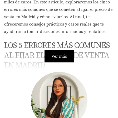
miles de euros. En este artículo, exploraremos los cinco
errores más comunes que se cometen al fijar el precio de
venta en Madrid y cómo evitarlos. Al final, te
ofreceremos consejos prácticos y casos reales que te
ayudarán a tomar decisiones informadas y rentables.
LOS 5 ERRORES MÁS COMUNES
AL FIJAR EL PRECIO DE VENTA
Ver más
EN MADRID
Error 1: Ignorar el mercado local
Uno de los errores más frecuentes es no prestar atención
al mercado local. Cada barrio en Madrid tiene sus
propias características y tendencias. Si decides fijar un
precio sin investigar lo que se ha vendido recientemente
en tu área, podrías estar subestimando o sobrestimando