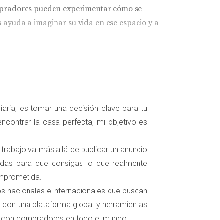
ompradores pueden experimentar cómo se
s ayuda a imaginar su vida en ese espacio y a
omprador. Al poder visualizar las
te relevante en un mercado competitivo como
aria, es tomar una decisión clave para tu
ncontrar la casa perfecta, mi objetivo es
ompradores pueden explorar varias
 trabajo va más allá de publicar un anuncio
o para ellos como para los agentes
zadas para que consigas lo que realmente
omprometida.
tes nacionales e internacionales que buscan
 con una plataforma global y herramientas
s con compradores en todo el mundo.