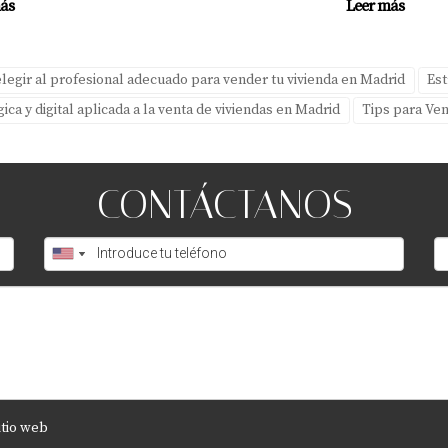
ás
Leer más
aumentada al comprar una vivienda?
personalizaciones antes de realizar una compra, aumentando tu
egir al profesional adecuado para vender tu vivienda en Madrid
Est
ca y digital aplicada a la venta de viviendas en Madrid
Tips para Ve
erramientas de realidad aumentada?
os beneficios a largo plazo suelen superar los costos al acele
CONTÁCTANOS
ara acceder a experiencias de realidad aumentada
ser compatibles con dispositivos móviles, lo que facilita su u
llo para obtener más información?
Amparo Lillo a través de su página web o redes sociales par
itio web