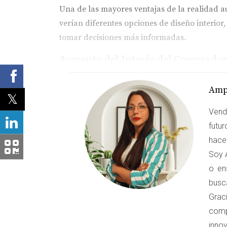
Una de las mayores ventajas de la realidad 
verían diferentes opciones de diseño interior
tomar decisiones más informadas.
Aumento del Interés del Comprador
La interacción con propiedades a través de l
Amp
posibilidades, es más probable que se sienta
el de Boadilla del Monte.
Vend
futu
Reducción del Tiempo en el Proceso
hacer
La realidad aumentada puede acelerar el proc
Soy A
propiedades virtualmente antes de decidir cuá
o en
inmobiliarios.
busc
Graci
CASOS PRÁCTICOS DE R
comp
inno