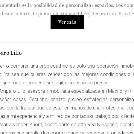
aumentada es la posibilidad de personalizar espacios. Los c
, desde colores de pintura hasta muebles y decoración. Esto le
Ver más
a realidad aumentada genera un mayor interés por parte del c
aro Lillo
n atraídos por una propiedad específica. Esto es especialmen
er o comprar una propiedad no es solo una operación inmobili
ro. Ya sea que quieras vender con las mejores condiciones o e
 de Venta
 que todo el proceso sea ágil, claro y sin sorpresas.
eso de venta al reducir las visitas físicas necesarias. Los c
mparo Lillo, asesora inmobiliaria especializada en Madrid, y mi
les desean visitar en persona, lo que optimiza el tiempo tant
señar casas. Escucho, analizo y creo estrategias personali
as, con la tranquilidad de estar en manos de una profesional c
as a mi experiencia y a mi red de contactos, trabajo con clien
EALIDAD AUMENTADA
rar o vender. Ahora, como parte de eXp Realty España, cuento
vadoras que amplían las oportunidades y conectan propiedade