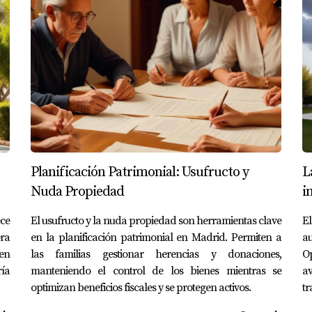
e útil durante situaciones donde las visitas presenciales son 
las del juego en el sector inmobiliario, especialmente en lu
comprador al permitirles visualizar su futuro hogar con pers
arios como Amparo Lillo, quien ha sabido integrar estas inno
ivienda, no dudes en contactar a Amparo Lillo para descubr
bles. Además, si deseas profundizar aún más sobre este tema 
Planificación Patrimonial: Usufructo y
L
uestra Guía gratuita para propietarios en Boadilla del Monte. ¡
Nuda Propiedad
i
S
ce
El usufructo y la nuda propiedad son herramientas clave
El
ra
en la planificación patrimonial en Madrid. Permiten a
au
en
las familias gestionar herencias y donaciones,
Op
ría
manteniendo el control de los bienes mientras se
a
superpone información digital sobre el mundo real, permitien
optimizan beneficios fiscales y se protegen activos.
tr