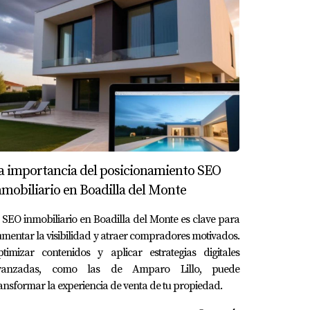
limitadas.
gares como Boadilla del Monte. Esta
onalizaciones únicas, sino que también
vaciones para ofrecer un servicio excepcional.
ir cómo puede ayudarte a aprovechar al
y recibir consejos valiosos sobre el mercado
a importancia del posicionamiento SEO
No te lo pierdas!
nmobiliario en Boadilla del Monte
 SEO inmobiliario en Boadilla del Monte es clave para
mentar la visibilidad y atraer compradores motivados.
timizar contenidos y aplicar estrategias digitales
vanzadas, como las de Amparo Lillo, puede
do experiencias interactivas y
ansformar la experiencia de venta de tu propiedad.