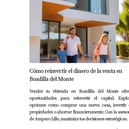
realidad aumentada. Esto ha sido especialment
CONCLUSIÓN
La realidad aumentada está cambiando las reg
tecnología no solo mejora la experiencia del 
optimiza el proceso para los agentes inmobili
Si estás pensando en comprar o vender una v
máximo las herramientas tecnológicas disponi
Cómo reinvertir el dinero de la venta en
inmobiliario local, te invitamos a descargar n
Boadilla del Monte
PREGUNTAS FRECUENTE
Vender tu vivienda en Boadilla del Monte ofre
oportunidades para reinvertir el capital. Explo
opciones como comprar una nueva casa, invertir 
¿Qué es la realidad aumentada?
propiedades o ahorrar financieramente. Con la aseso
La realidad aumentada es una tecnología que 
de Amparo Lillo, maximiza tus decisiones estratégicas.
visualizaciones mejoradas.