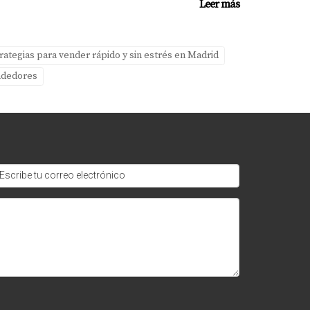
Leer más
 confianza y facilitando decisiones
rategias para vender rápido y sin estrés en Madrid
ndedores
rar el proceso de venta y aumentar el interés
?
so durante tus búsquedas.
a conocer más sobre sus servicios y cómo