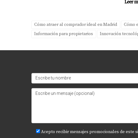
Leer m
¿Cómo puede ayudarme la realidad 
Te permite visualizar diferentes opciones y 
Cómo atraer al comprador ideal en Madrid
Cómo el
informadas.
Información para propietarios
Innovación tecnológi
¿Es costosa la implementación de h
Aunque puede requerir una inversión inicial, l
del comprador.
¿Puedo utilizar mi teléfono móvil p
Sí, muchas aplicaciones están diseñadas para 
¿Cómo puedo contactar a Amparo Li
Puedes ponerte en contacto directamente con 
puede ayudarte en tu búsqueda inmobiliaria.
Acepto recibir mensajes promocionales de este s