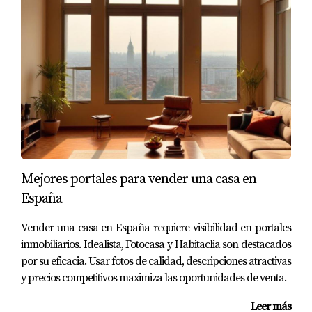
bien fundamentada. Si estás pensando en vender tu
propiedad, recuerda que contar con un experto como
Amparo Lillo puede marcar la diferencia entre una
experiencia frustrante y una gratificante. No subestimes
el poder del precio adecuado; puede transformar tu viaje
hacia la venta en una experiencia positiva llena de
oportunidades. Vende con serenidad y resultados hoy
mismo; descarga nuestra Guía gratuita para Propietarios
en Madrid y acierta a la primera con tu estrategia de
Mejores portales para vender una casa en
precio.
España
Preguntas Frecuentes
Vender una casa en España requiere visibilidad en portales
inmobiliarios. Idealista, Fotocasa y Habitaclia son destacados
¿Cómo puedo determinar el mejor precio
por su eficacia. Usar fotos de calidad, descripciones atractivas
para mi propiedad?
y precios competitivos maximiza las oportunidades de venta.
Puedes comenzar investigando propiedades similares en
Leer más