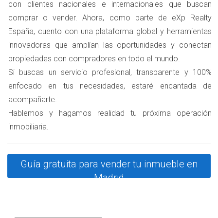
con clientes nacionales e internacionales que buscan
como una carga.
comprar o vender. Ahora, como parte de eXp Realty
ESTUDIO DE CASO: LA FAMILIA
España, cuento con una plataforma global y herramientas
innovadoras que amplían las oportunidades y conectan
PÉREZ
propiedades con compradores en todo el mundo.
Si buscas un servicio profesional, transparente y 100%
La familia Pérez decidió vender su hogar después de vivir
enfocado en tus necesidades, estaré encantada de
allí durante más de diez años. Al principio, fijaron un
acompañarte.
precio elevado basado en sus emociones y recuerdos
Hablemos y hagamos realidad tu próxima operación
asociados a la casa. Sin embargo, tras varias semanas sin
inmobiliaria.
recibir interés, decidieron trabajar con Amparo Lillo
para reevaluar su estrategia. Amparo les ayudó a
investigar precios similares en su vecindario y ajustaron
Guía gratuita para vender tu inmueble en
su precio a uno más competitivo. En cuestión de días,
Madrid
comenzaron a recibir visitas y ofertas serias. La familia
no solo vendió su casa rápidamente, sino que también
experimentó una notable reducción del estrés asociado