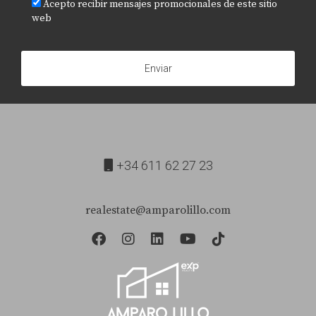
Acepto recibir mensajes promocionales de este sitio
para guiarte hacia una venta exitosa!
web
Enviar
+34 611 62 27 23
realestate@amparolillo.com