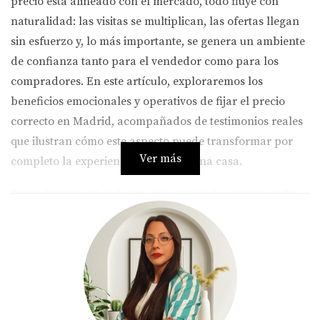
precio está alineado con el mercado, todo fluye con
naturalidad: las visitas se multiplican, las ofertas llegan
sin esfuerzo y, lo más importante, se genera un ambiente
de confianza tanto para el vendedor como para los
compradores. En este artículo, exploraremos los
beneficios emocionales y operativos de fijar el precio
correcto en Madrid, acompañados de testimonios reales
que ilustran cómo este aspecto puede transformar por
Ver más
completo la experiencia de vender una casa.
BENEFICIOS EMOCIONALES DE
ACERTAR EN EL PRECIO
Cuando se establece un precio justo y competitivo, los
propietarios experimentan una serie de beneficios
emocionales que pueden cambiar su perspectiva sobre la