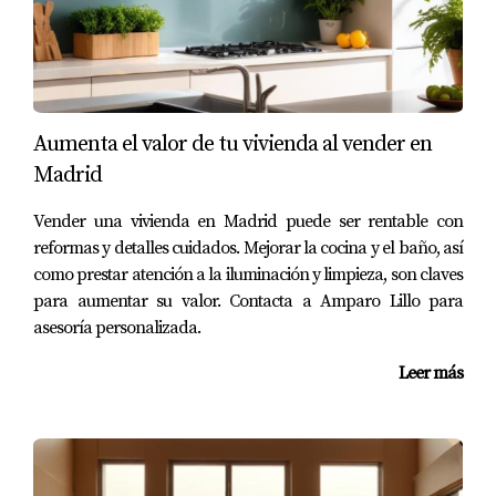
precio atractivo basado en análisis del mercado local y
tendencias actuales. Con este nuevo enfoque, la Sra.
López pudo atraer a más compradores interesados y
finalmente cerró la venta en menos tiempo del esperado.
"Lo más liberador fue saber que había tomado la
Aumenta el valor de tu vivienda al vender en
decisión correcta al confiar en Amparo", compartió la
Madrid
Sra. López emocionada. "El proceso se volvió mucho más
llevadero."
Vender una vivienda en Madrid puede ser rentable con
reformas y detalles cuidados. Mejorar la cocina y el baño, así
CONCLUSIÓN
como prestar atención a la iluminación y limpieza, son claves
para aumentar su valor. Contacta a Amparo Lillo para
asesoría personalizada.
Fijar el precio correcto es esencial para cualquier
propietario que desee vender su propiedad en Madrid sin
Leer más
complicaciones ni estrés innecesario. Los beneficios
emocionales son claros: desde reducir la ansiedad hasta
aumentar la confianza durante las negociaciones, cada
aspecto mejora cuando se toma esta decisión estratégica