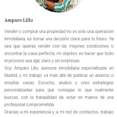
venta. Estos incluyen:
Reducción del estrés:
Un precio adecuado significa
menos incertidumbre y ansiedad durante el
Amparo Lillo
proceso de venta.
Aumento de la confianza:
Saber que has hecho tu
Vender o comprar una propiedad no es solo una operación
tarea y fijado un precio justo te permite negociar
inmobiliaria, es tomar una decisión clave para tu futuro. Ya
con seguridad.
sea que quieras vender con las mejores condiciones o
Mejor relación con los compradores:
Los
encontrar la casa perfecta, mi objetivo es hacer que todo
compradores son más receptivos cuando sienten
que están obteniendo un trato justo.
el proceso sea ágil, claro y sin sorpresas.
Sentimiento de logro:
Vender rápidamente a un
Soy Amparo Lillo, asesora inmobiliaria especializada en
buen precio proporciona una sensación de éxito y
Madrid, y mi trabajo va más allá de publicar un anuncio o
satisfacción personal.
enseñar casas. Escucho, analizo y creo estrategias
La correcta fijación del precio no solo afecta al aspecto
personalizadas para que consigas lo que realmente
financiero, sino que también tiene un profundo impacto
buscas, con la tranquilidad de estar en manos de una
emocional. Cuando los propietarios ven que su casa atrae
profesional comprometida.
interés y recibe ofertas, se sienten validados en su
Gracias a mi experiencia y a mi red de contactos, trabajo
decisión y pueden disfrutar del proceso en lugar de verlo