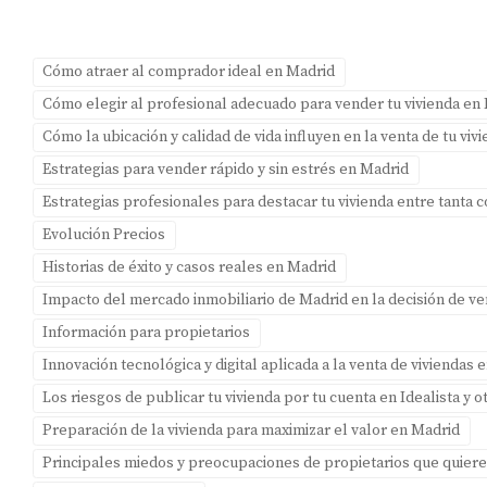
tu área o consultando a un agente inmobiliario
profesional como Amparo Lillo para obtener una
evaluación precisa basada en datos actuales del
Cómo atraer al comprador ideal en Madrid
mercado.
Cómo elegir al profesional adecuado para vender tu vivienda en
Cómo la ubicación y calidad de vida influyen en la venta de tu vi
¿Qué sucede si pongo un precio demasiado
alto?
Estrategias para vender rápido y sin estrés en Madrid
Estrategias profesionales para destacar tu vivienda entre tanta
Un precio excesivo puede resultar en menos interés por
parte de los compradores potenciales, prolongando el
Evolución Precios
tiempo en el mercado e incluso llevando a reducciones
Historias de éxito y casos reales en Madrid
posteriores que pueden afectar tu percepción como
Impacto del mercado inmobiliario de Madrid en la decisión de v
vendedor.
Información para propietarios
Innovación tecnológica y digital aplicada a la venta de viviendas 
¿Puedo ajustar el precio después de listar mi
propiedad?
Los riesgos de publicar tu vivienda por tu cuenta en Idealista y 
Preparación de la vivienda para maximizar el valor en Madrid
Sí, puedes ajustar el precio si observas que no estás
Principales miedos y preocupaciones de propietarios que quier
recibiendo suficiente interés o si cambian las condiciones