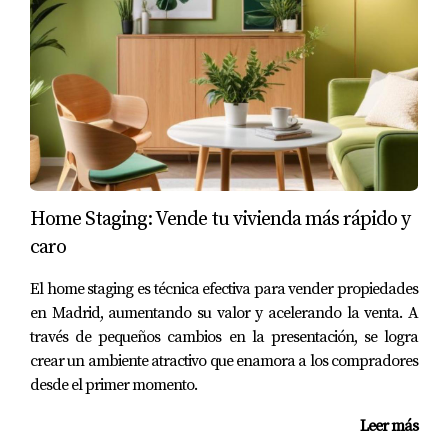
que cada transacción inmobiliaria sea sabia y satisfactoria.
PREGUNTAS FRECUENTES
¿Cuál es la principal diferencia entre tasación y
valoración?
La principal diferencia radica en que la tasación se basa en
datos objetivos y cuantificables, mientras que la valoración
Home Staging: Vende tu vivienda más rápido y
incorpora elementos subjetivos y de mercado.
caro
¿Quién realiza la tasación de un inmueble?
El home staging es técnica efectiva para vender propiedades
Generalmente, la tasación es llevada a cabo por un
en Madrid, aumentando su valor y acelerando la venta. A
tasador profesional o una empresa especializada en
través de pequeños cambios en la presentación, se logra
tasaciones inmobiliarias, que cuenta con la formación y la
crear un ambiente atractivo que enamora a los compradores
experiencia necesarias para evaluar propiedades.
desde el primer momento.
¿Es necesaria una tasación oficial para vender
Leer más
una vivienda?