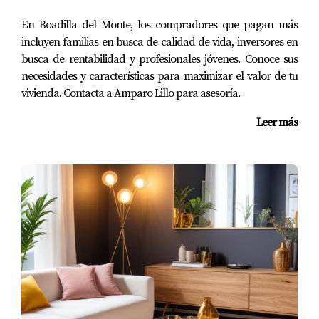
Para ilustrar las diferencias entre tasación y valoración,
consideremos tres ejemplos prácticos:
En Boadilla del Monte, los compradores que pagan más
incluyen familias en busca de calidad de vida, inversores en
Un propietario que desea vender su hogar podría
busca de rentabilidad y profesionales jóvenes. Conoce sus
encargar una tasación para establecer un precio
necesidades y características para maximizar el valor de tu
que será aceptado por el banco al solicitar una
vivienda. Contacta a Amparo Lillo para asesoría.
hipoteca. Sin embargo, la misma propiedad puede
ser valorada de manera diferente por un
Leer más
comprador potencial que tiene diferentes
expectativas de mercado.
Un inversor busca comprar una propiedad para
alquilar. La tasación le proporciona un precio
objetivo, pero la valoración le da una idea de si la
propiedad atraerá a los inquilinos y, por ende,
proporcionará un ingreso estable.