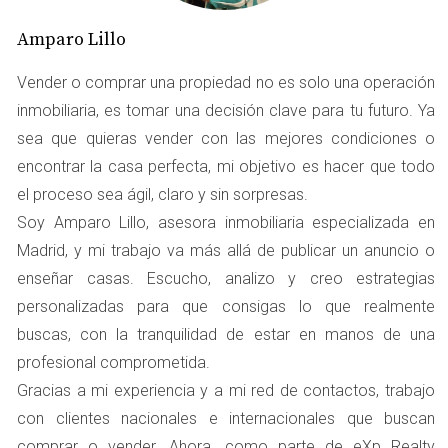
influye en la aprobación de préstamos hipotecarios, ya que
Amparo Lillo
los bancos necesitan una evaluación precisa del valor de la
propiedad para mitigar riesgos.
Vender o comprar una propiedad no es solo una operación
DEFINICIÓN DE VALORACIÓN
inmobiliaria, es tomar una decisión clave para tu futuro. Ya
sea que quieras vender con las mejores condiciones o
La valoración, por otro lado, es un término más amplio que
encontrar la casa perfecta, mi objetivo es hacer que todo
incluye la estimación del valor de un inmueble desde una
el proceso sea ágil, claro y sin sorpresas.
perspectiva más subjetiva. La valoración no solo considera
Soy Amparo Lillo, asesora inmobiliaria especializada en
los aspectos físicos de la propiedad, sino también factores
económicos, sociales y psicológicos que pueden influir en
Madrid, y mi trabajo va más allá de publicar un anuncio o
su valor en el mercado. Este proceso puede incluir análisis
enseñar casas. Escucho, analizo y creo estrategias
de tendencia, como la oferta y la demanda en el área, y la
personalizadas para que consigas lo que realmente
percepción de los compradores sobre el mercado
buscas, con la tranquilidad de estar en manos de una
inmobiliario en general.
profesional comprometida.
Aspectos a considerar en la valoración
Gracias a mi experiencia y a mi red de contactos, trabajo
En la valoración, se deben considerar elementos como:
con clientes nacionales e internacionales que buscan
El estado del mercado inmobiliario.
comprar o vender. Ahora, como parte de eXp Realty