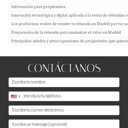
relevante sobre la vivienda.
Información para propietarios
¿Cuánto tiempo suele tardar el proceso
Innovación tecnológica y digital aplicada a la venta de viviendas 
completo de venta?
Los problemas reales de vender tu vivienda en Madrid por tu cu
El proceso completo puede variar entre unas pocas
Preparación de la vivienda para maximizar el valor en Madrid
semanas hasta varios meses dependiendo de diversos
Principales miedos y preocupaciones de propietarios que quier
factores como los mencionados anteriormente. Si estás
listo para dar el siguiente paso y deseas asesoría
personalizada para vender tu vivienda en La Garena, no
CONTÁCTANOS
dudes en contactarme: Amparo Lillo está aquí para
ayudarte a lograr tus objetivos inmobiliarios. ¡Hablemos
pronto!