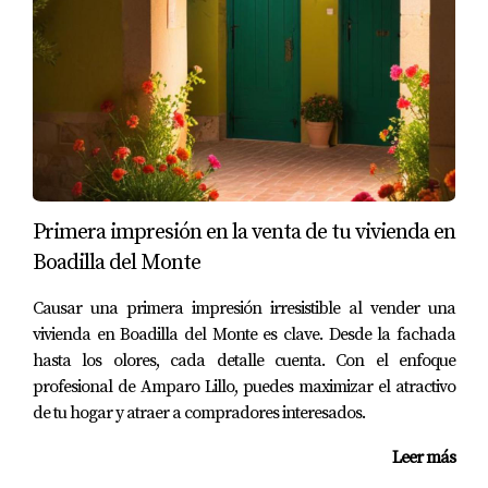
vendidas recientemente. Su apartamento se vendió en
menos de dos semanas gracias a su estrategia efectiva y
una presentación impecable. Esto demuestra cómo un
buen precio y una adecuada preparación pueden
acelerar significativamente el proceso.
Caso 2: Desafíos en la Venta
Primera impresión en la venta de tu vivienda en
Por otro lado, Juan tenía una casa familiar grande que
Boadilla del Monte
decidió vender sin asesoramiento profesional. Fijó un
precio muy alto basado en sus expectativas personales y
Causar una primera impresión irresistible al vender una
no realizó ningún ajuste tras varios meses sin ofertas.
vivienda en Boadilla del Monte es clave. Desde la fachada
Finalmente, decidió trabajar con un agente inmobiliario
hasta los olores, cada detalle cuenta. Con el enfoque
profesional de Amparo Lillo, puedes maximizar el atractivo
que le ayudó a re-evaluar su estrategia y ajustar el precio
de tu hogar y atraer a compradores interesados.
a uno más competitivo. Con esta nueva perspectiva, su
casa se vendió en tres meses.
Leer más