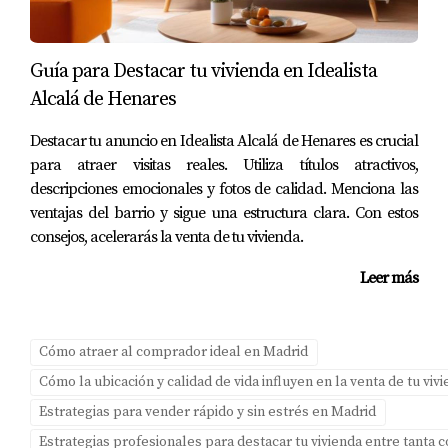
parte de los compradores.
¿Cómo puedo aumentar el valor de mi
vivienda antes de venderla?
Guía para Destacar tu vivienda en Idealista
Alcalá de Henares
Realizar pequeñas renovaciones, mejorar la presentación
y asegurarte de que todo esté limpio y ordenado puede
Destacar tu anuncio en Idealista Alcalá de Henares es crucial
ayudar a aumentar su atractivo.
para atraer visitas reales. Utiliza títulos atractivos,
descripciones emocionales y fotos de calidad. Menciona las
¿Debería contratar a un agente inmobiliario?
ventajas del barrio y sigue una estructura clara. Con estos
consejos, acelerarás la venta de tu vivienda.
Sí, un agente inmobiliario puede ofrecerte conocimientos
valiosos sobre el mercado local y ayudarte a establecer
Leer más
un precio competitivo.
¿Qué documentos necesito para vender mi
Cómo atraer al comprador ideal en Madrid
vivienda?
Cómo la ubicación y calidad de vida influyen en la venta de tu vi
Necesitarás documentos como la escritura de propiedad,
Estrategias para vender rápido y sin estrés en Madrid
certificados energéticos y cualquier informe técnico
Estrategias profesionales para destacar tu vivienda entre tanta