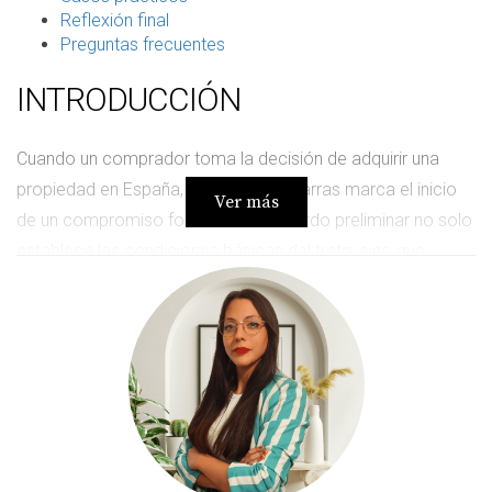
Reflexión final
Preguntas frecuentes
INTRODUCCIÓN
Cuando un comprador toma la decisión de adquirir una
propiedad en España, la firma de las arras marca el inicio
Ver más
de un compromiso formal. Este acuerdo preliminar no solo
establece las condiciones básicas del trato, sino que
también sienta las bases legales para las fases posteriores
de la compra. Sin embargo, la posibilidad de que el
comprador se eche atrás puede generar incertidumbre y
preguntas sobre las repercusiones de tal decisión. Es
crucial entender el significado de este vínculo y las
implicaciones legales en caso de un retracto.