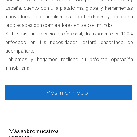
Arras penitenciales:
Permiten al comprador desistir
España, cuento con una plataforma global y herramientas
del acuerdo, lo que significa que perderá una parte de
las arras, pero el vendedor no puede reclamar más.
innovadoras que amplían las oportunidades y conectan
Arras de carácter convencional:
Son similares a las
propiedades con compradores en todo el mundo.
arras penitenciales, pero sus términos pueden ser
Si buscas un servicio profesional, transparente y 100%
más flexibles y negociables.
enfocado en tus necesidades, estaré encantada de
CONSECUENCIAS DEL
acompañarte.
Hablemos y hagamos realidad tu próxima operación
RETRACTO DEL COMPRADOR
inmobiliaria.
Cuando un comprador decide no continuar con la compra
después de firmar las arras, las consecuencias pueden
Más información
variar dependiendo del tipo de arras firmadas. Aquí,
abordaremos dos posibles escenarios bastante comunes
que podrían surgir en esta situación.
Pérdida de arras
Más sobre nuestros