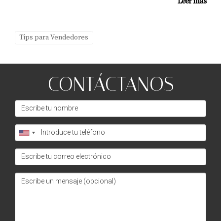
Leer más
Si el comprador no paga las arras, el vendedor tiene
derecho a rescindir el contrato y buscar otro comprador. El
vendedor también podría exigir daños por incumplimiento
Tips para Vendedores
del contrato.
¿Las arras son obligatorias en una compra de
CONTÁCTANOS
inmueble?
No son obligatorias, pero son altamente recomendadas,
ya que ayudan a formalizar el compromiso de las partes y
ofrecen seguridad durante el proceso de compra.
¿Se puede recuperar el dinero de las arras si el
vendedor no cumple?
Si el vendedor incumple con los términos acordados, el
comprador puede exigir el reembolso de las arras y,
posiblemente, reclamar daños y perjuicios si puede