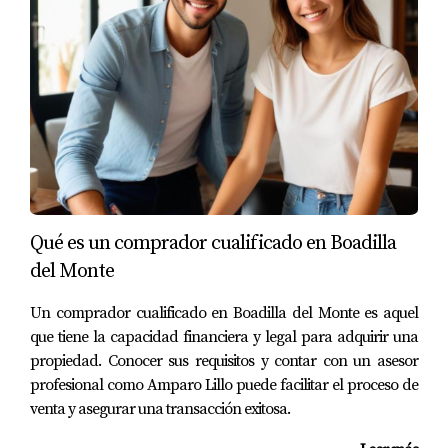
El proceso de compra de una propiedad es emocionante,
pero puede estar cargado de incertidumbres y riesgos.
Comprender qué implica la firma de las arras y las
consecuencias de un retracto puede no solo proteger los
intereses del comprador, sino también facilitar un proceso
más fluido. Tomar decisiones informadas, mantener una
comunicación clara con el vendedor y tener en cuenta las
implicaciones legales puede hacer la diferencia en esta
Qué es un comprador cualificado en Boadilla
experiencia tan significativa. Recuerde que cada situación
del Monte
es única y buscar asesoría legal puede ser un paso clave
para evitar complicaciones.
Un comprador cualificado en Boadilla del Monte es aquel
que tiene la capacidad financiera y legal para adquirir una
PREGUNTAS FRECUENTES
propiedad. Conocer sus requisitos y contar con un asesor
profesional como Amparo Lillo puede facilitar el proceso de
¿Qué sucede si el comprador no paga las
venta y asegurar una transacción exitosa.
arras?