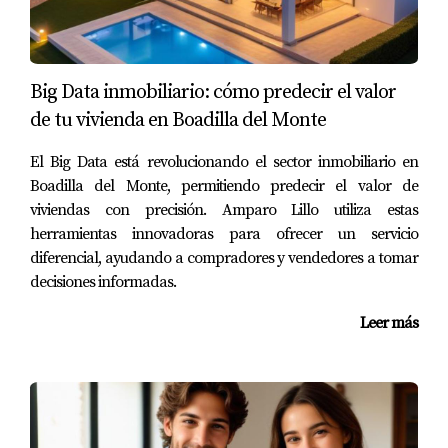
adicionales.
Caso de arras penitenciales:
Un comprador firma un
contrato de arras penitenciales y, tras un cambio de
planes, decide no seguir adelante. Aunque pierde el
Big Data inmobiliario: cómo predecir el valor
importe de las arras, no se enfrenta a más
de tu vivienda en Boadilla del Monte
consecuencias legales.
Caso de malentendidos:
Un comprador que firmó
El Big Data está revolucionando el sector inmobiliario en
arras puede alegar que hubo un malentendido sobre
Boadilla del Monte, permitiendo predecir el valor de
las condiciones. Si se demuestra que el vendedor no
viviendas con precisión. Amparo Lillo utiliza estas
cumplió con las obligaciones acordadas, el
comprador podría tener derecho a recuperar las
herramientas innovadoras para ofrecer un servicio
arras y no enfrentarse a otras reclamaciones.
diferencial, ayudando a compradores y vendedores a tomar
decisiones informadas.
Entender las arras y sus implicaciones es
Leer más
fundamental para evitar sorpresas indeseadas en el
proceso de compra de una propiedad en España.
REFLEXIÓN FINAL