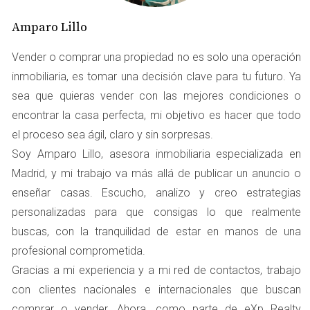
¿QUÉ SON LAS ARRAS?
Amparo Lillo
Las arras son un tipo de contrato en el que una de las
Vender o comprar una propiedad no es solo una operación
partes entrega una suma de dinero a la otra como garantía
inmobiliaria, es tomar una decisión clave para tu futuro. Ya
de cumplimiento. En el contexto inmobiliario, esto significa
sea que quieras vender con las mejores condiciones o
que el comprador aporta una cantidad de dinero como
encontrar la casa perfecta, mi objetivo es hacer que todo
señal de su intención de comprar la propiedad. Este
el proceso sea ágil, claro y sin sorpresas.
acuerdo puede ser de diversos tipos, siendo los más
Soy Amparo Lillo, asesora inmobiliaria especializada en
comunes las arras confirmatorias, las arras penitenciales y
Madrid, y mi trabajo va más allá de publicar un anuncio o
las arras de carácter convencional. Cada uno de estos
enseñar casas. Escucho, analizo y creo estrategias
acuerdos conlleva diferentes consecuencias en caso de
personalizadas para que consigas lo que realmente
que una de las partes decida no proceder.
buscas, con la tranquilidad de estar en manos de una
Tipos de arras
profesional comprometida.
Arras confirmatorias:
Estas aseguran el
Gracias a mi experiencia y a mi red de contactos, trabajo
cumplimiento del contrato. Si el comprador se echa
con clientes nacionales e internacionales que buscan
atrás, perderá la cantidad entregada.
comprar o vender. Ahora, como parte de eXp Realty