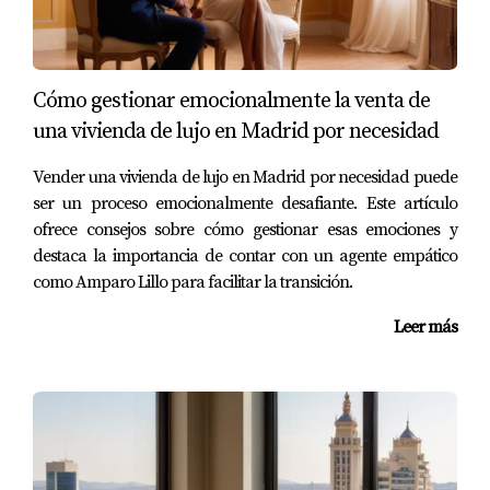
Considerar la opción de un comprador que asuma
cargas:
Existen compradores interesados en asumir
las cargas existentes, lo que puede facilitar la venta.
Marketing estratégico:
Utiliza plataformas y redes
Cómo gestionar emocionalmente la venta de
sociales para alcanzar a un público más amplio,
una vivienda de lujo en Madrid por necesidad
destacando los aspectos positivos de la propiedad.
Paciencia y perseverancia:
La venta puede llevar
Vender una vivienda de lujo en Madrid por necesidad puede
tiempo, pero mantener una actitud positiva y
ser un proceso emocionalmente desafiante. Este artículo
perseverante es clave para el éxito.
ofrece consejos sobre cómo gestionar esas emociones y
Implementar estos consejos puede ayudar a suavizar el
destaca la importancia de contar con un agente empático
proceso, brindando una experiencia más satisfactoria.
como Amparo Lillo para facilitar la transición.
PREGUNTAS FRECUENTES
Leer más
¿Qué implica tener un inmueble con cargas?
Tener un inmueble con cargas significa que existen
limitaciones legales que pueden afectar la venta. Estas
pueden incluir deudas o derechos de terceros que limitan la
capacidad del propietario para vender o transferir el