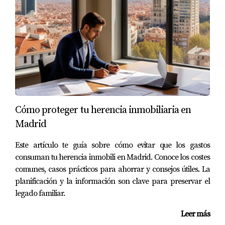
inmueble.
¿Puedo vender mi inmueble si aún tengo
hipoteca?
Sí, puedes vender tu inmueble incluso si tienes una
hipoteca. Sin embargo, deberás comunicarte con tu banco
para conocer el saldo pendiente y discutir opciones para
que el comprador asuma la hipoteca o para liquidar la
deuda antes de completar la venta.
Cómo proteger tu herencia inmobiliaria en
¿Cuánto tiempo lleva vender un inmueble con
Madrid
cargas?
Este artículo te guía sobre cómo evitar que los gastos
El tiempo necesario para vender un inmueble con cargas
consuman tu herencia inmobili en Madrid. Conoce los costes
puede variar. Dependiendo del tipo de carga y el enfoque
comunes, casos prácticos para ahorrar y consejos útiles. La
que elijas, el proceso puede tomar desde unos pocos
planificación y la información son clave para preservar el
meses hasta más de un año.
legado familiar.
¿Es necesaria la ayuda de un abogado para
Leer más
vender un inmueble con cargas?