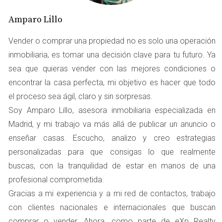
Cuando hablamos de cargas en una propiedad, nos
referimos a cualquier limitación legal que afecte su libre
Amparo Lillo
disposición. Esto puede incluir hipotecas, servidumbres o
incluso embargos.
Vender o comprar una propiedad no es solo una operación
Hipotecas:
Un préstamo garantizado por la
inmobiliaria, es tomar una decisión clave para tu futuro. Ya
propiedad. Si no se paga, el banco puede reclamarla.
sea que quieras vender con las mejores condiciones o
Servidumbres:
Derechos que permiten a terceros
encontrar la casa perfecta, mi objetivo es hacer que todo
utilizar partes de la propiedad.
Embargos:
Limitaciones impuestas por deudas que
el proceso sea ágil, claro y sin sorpresas.
afectan la venta del inmueble.
Soy Amparo Lillo, asesora inmobiliaria especializada en
Entender estos conceptos es fundamental para cualquier
Madrid, y mi trabajo va más allá de publicar un anuncio o
propietario que desee vender su inmueble. Si bien estas
enseñar casas. Escucho, analizo y creo estrategias
cargas pueden complicar el proceso, también pueden ser
personalizadas para que consigas lo que realmente
superadas eficazmente con una planificación adecuada.
buscas, con la tranquilidad de estar en manos de una
ESTRATEGIAS PARA VENDER UN
profesional comprometida.
Gracias a mi experiencia y a mi red de contactos, trabajo
INMUEBLE CON CARGAS
con clientes nacionales e internacionales que buscan
comprar o vender. Ahora, como parte de eXp Realty