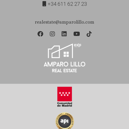
+34 611 62 27 23
realestate@amparolillo.com