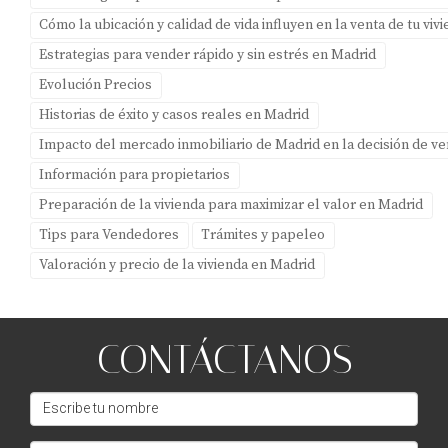
Cómo la ubicación y calidad de vida influyen en la venta de tu vi
Los costos pueden variar dependiendo del proveedor y
Estrategias para vender rápido y sin estrés en Madrid
las características deseadas; sin embargo, es una
Evolución Precios
inversión valiosa que puede resultar en ventas más
rápidas.
Historias de éxito y casos reales en Madrid
Impacto del mercado inmobiliario de Madrid en la decisión de v
¿Cuánto tiempo lleva crear un tour virtual?
Información para propietarios
El tiempo necesario depende del tamaño y complejidad
Preparación de la vivienda para maximizar el valor en Madrid
de la propiedad; generalmente puede estar listo en pocos
Tips para Vendedores
Trámites y papeleo
días tras realizar las grabaciones necesarias.
Valoración y precio de la vivienda en Madrid
¿Puedo usar un tour virtual si tengo una
propiedad antigua?
CONTÁCTANOS
¡Por supuesto! Los tours virtuales pueden ser utilizados
para cualquier tipo de propiedad y pueden resaltar
características únicas que atraigan a los compradores.
Recuerda siempre contar con expertos como Amparo