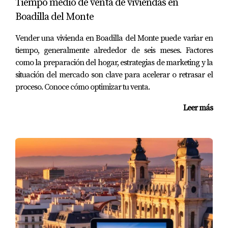
Tiempo medio de venta de viviendas en
CONCLUSIÓN
Boadilla del Monte
Vender una vivienda en Boadilla del Monte puede variar en
El uso de tours virtuales ha revolucionado la manera en
tiempo, generalmente alrededor de seis meses. Factores
que se venden propiedades como el chalet en Boadilla
como la preparación del hogar, estrategias de marketing y la
del Monte. No solo han facilitado la conexión con
situación del mercado son clave para acelerar o retrasar el
proceso. Conoce cómo optimizar tu venta.
compradores lejanos o indecisos, sino que también han
aumentado la confianza y han proporcionado ventajas
Leer más
competitivas esenciales en un mercado tan dinámico. La
inversión en marketing premium realizada por Amparo
Lillo ha demostrado ser clave para lograr estos
resultados excepcionales. Si estás considerando vender
tu propiedad o simplemente deseas obtener más
información sobre cómo optimizar tu estrategia de venta,
te invito a descargar nuestra Guía gratuita para
propietarios en Boadilla del Monte. Esta guía está