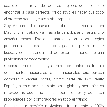
INTERNACIONALES
sea que quieras vender con las mejores condiciones o
encontrar la casa perfecta, mi objetivo es hacer que todo
Uno de los principales beneficios de un tour virtual es su
el proceso sea ágil, claro y sin sorpresas.
capacidad para atraer a compradores que se encuentran
Soy Amparo Lillo, asesora inmobiliaria especializada en
fuera del país. Imagina a una familia que busca mudarse
Madrid, y mi trabajo va más allá de publicar un anuncio o
a España desde el extranjero; lo primero que desean es
enseñar casas. Escucho, analizo y creo estrategias
tener una idea clara del lugar donde vivirán. Al ofrecer
personalizadas para que consigas lo que realmente
un tour virtual del chalet en Boadilla del Monte, Amparo
buscas, con la tranquilidad de estar en manos de una
Lillo logró captar la atención de una pareja interesada
profesional comprometida.
que residía en Alemania. Gracias al tour virtual, pudieron
Gracias a mi experiencia y a mi red de contactos, trabajo
explorar cada rincón del chalet sin necesidad de viajar.
con clientes nacionales e internacionales que buscan
Esto no solo les permitió conocer las características y el
comprar o vender. Ahora, como parte de eXp Realty
ambiente del hogar, sino que también les dio la
España, cuento con una plataforma global y herramientas
confianza necesaria para tomar una decisión rápida. La
innovadoras que amplían las oportunidades y conectan
facilidad de acceso a esta información fue crucial; como
propiedades con compradores en todo el mundo.
resultado, hicieron una oferta en menos de una semana
Si buscas un servicio profesional, transparente y 100%