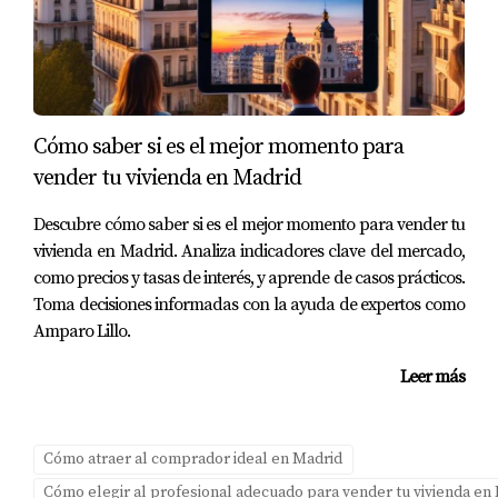
diseñada para ayudarte a entender mejor cómo puedes
utilizar herramientas modernas como los tours virtuales
para acelerar tus ventas.
Preguntas Frecuentes
Cómo saber si es el mejor momento para
¿Qué es un tour virtual?
vender tu vivienda en Madrid
Un tour virtual es una representación digital interactiva
Descubre cómo saber si es el mejor momento para vender tu
de una propiedad que permite a los compradores
vivienda en Madrid. Analiza indicadores clave del mercado,
explorarla desde cualquier lugar a través de internet.
como precios y tasas de interés, y aprende de casos prácticos.
Toma decisiones informadas con la ayuda de expertos como
¿Cómo puede ayudar un tour virtual a vender
Amparo Lillo.
mi chalet?
Leer más
Un tour virtual aumenta la visibilidad y atractivo de tu
propiedad, permitiendo a los compradores potenciales
conocerla sin necesidad de desplazarse.
Cómo atraer al comprador ideal en Madrid
¿Es costoso implementar un tour virtual?
Cómo elegir al profesional adecuado para vender tu vivienda en