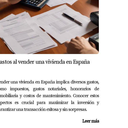
 un valor preciso.
astos al vender una vivienda en España
iario y posibles reparaciones necesarias.
nder una vivienda en España implica diversos gastos,
omo impuestos, gastos notariales, honorarios de
r de venta.
mobiliaria y costos de mantenimiento. Conocer estos
spectos es crucial para maximizar la inversión y
rantizar una transacción exitosa y sin sorpresas.
ejores resultados. Recuerda que cada decisión
Leer más