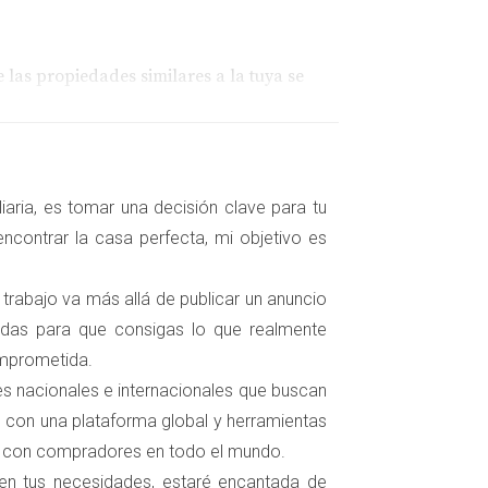
las propiedades similares a la tuya se
a la venta.
aria, es tomar una decisión clave para tu
ncontrar la casa perfecta, mi objetivo es
 trabajo va más allá de publicar un anuncio
 a subir, decidió monitorear el mercado y se
zadas para que consigas lo que realmente
nte en la demanda y la rapidez con la que se
omprometida.
tas y logró cerrar la venta por 475,000 euros.
tes nacionales e internacionales que buscan
 con una plataforma global y herramientas
s con compradores en todo el mundo.
mercado. Sin embargo, al analizar las tasas
 en tus necesidades, estaré encantada de
ente. Puso su casa a la venta y aprovechó el