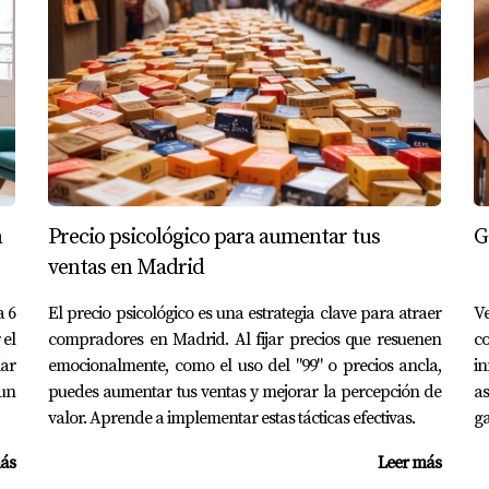
vender mi casa?
os están altos y hay una alta demanda en el mercado.
valorada correctamente?
zar una tasación profesional son buenas opciones para obtener
er mi vivienda?
n
Precio psicológico para aumentar tus
G
sobre la ganancia patrimonial, comisiones del agente inmobil
ventas en Madrid
 renovar mi casa?
a 6
El precio psicológico es una estrategia clave para atraer
Ve
 el
compradores en Madrid. Al fijar precios que resuenen
c
es una renovación puede aumentar significativamente el valo
iar
emocionalmente, como el uso del "99" o precios ancla,
in
 inmobiliario?
 un
puedes aumentar tus ventas y mejorar la percepción de
a
valor. Aprende a implementar estas tácticas efectivas.
ga
llo puede facilitar mucho el proceso y ayudarte a obtener m
itas más información!
ás
Leer más