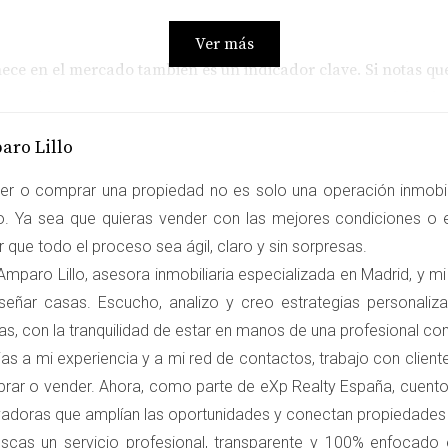
Ver más
e en el mercado también es un indicador clave. Si notas que 
 positiva de que es un buen momento para poner tu vivienda 
RALES
aro Lillo
er o comprar una propiedad no es solo una operación inmobili
nfluir en tu decisión de venta, veamos tres casos prácticos:
ro. Ya sea que quieras vender con las mejores condiciones o e
asaña
 que todo el proceso sea ágil, claro y sin sorpresas.
mparo Lillo, asesora inmobiliaria especializada en Madrid, y mi
 años por 300,000 euros. A medida que los precios comenzaron
señar casas. Escucho, analizo y creo estrategias personali
aproximadamente 450,000 euros. Al observar el aumento consta
as, con la tranquilidad de estar en manos de una profesional c
su piso a la venta. En menos de dos meses, recibió varias ofer
as a mi experiencia y a mi red de contactos, trabajo con clien
n Chamartín
rar o vender. Ahora, como parte de eXp Realty España, cuento
vadoras que amplían las oportunidades y conectan propiedade
asa en Chamartín pero dudaba debido a las fluctuaciones del 
uscas un servicio profesional, transparente y 100% enfocado
n su punto más bajo desde hacía años, decidió actuar rápidam