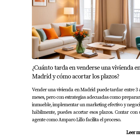
¿Cuándo es el mejor momento para 
El mejor momento suele ser cuando los preci
¿Cómo puedo saber si mi casa está 
Consultar con un agente inmobiliario o reali
¿Qué gastos debo considerar al vend
¿Cuánto tarda en venderse una vivienda e
Debes tener en cuenta gastos como impuestos 
Madrid y cómo acortar los plazos?
¿Es mejor vender antes o después de
Vender una vivienda en Madrid puede tardar entre 3 
meses, pero con estrategias adecuadas como preparar
Depende del estado actual del mercado; a vec
inmueble, implementar un marketing efectivo y negoc
¿Puedo vender mi casa sin un agente
hábilmente, puedes acortar esos plazos. Contar con
agente como Amparo Lillo facilita el proceso.
Sí, pero contar con un agente como Amparo Li
cuenta; ¡no dudes en darme un toque si neces
Leer m