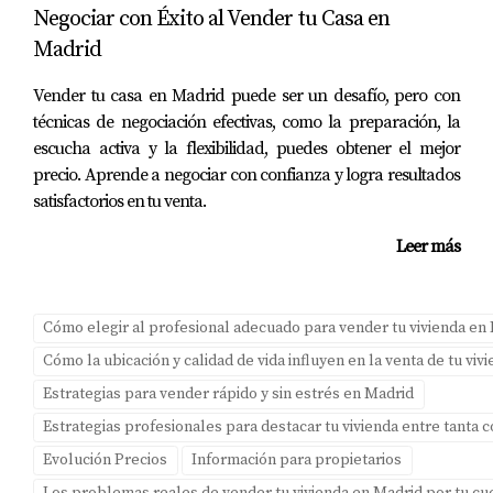
Negociar con Éxito al Vender tu Casa en
cuál podría ser el precio real de tu chalet en La Garena,
Madrid
no dudes en contactarme. Amparo Lillo está aquí para
ayudarte a analizar todos estos factores y encontrar el
Vender tu casa en Madrid puede ser un desafío, pero con
mejor camino hacia una venta exitosa. ¡Haz clic en el
técnicas de negociación efectivas, como la preparación, la
botón de WhatsApp y hablemos!
escucha activa y la flexibilidad, puedes obtener el mejor
precio. Aprende a negociar con confianza y logra resultados
PREGUNTAS FRECUENTES
satisfactorios en tu venta.
Leer más
¿Cuál es la mejor época para vender mi
chalet?
La primavera suele ser una buena época para vender
Cómo elegir al profesional adecuado para vender tu vivienda en
propiedades debido a la mayor demanda. Sin embargo,
Cómo la ubicación y calidad de vida influyen en la venta de tu vi
cada mercado es diferente; lo importante es estar atento
Estrategias para vender rápido y sin estrés en Madrid
a las tendencias locales.
Estrategias profesionales para destacar tu vivienda entre tanta
Evolución Precios
Información para propietarios
¿Qué documentos necesito para vender mi
chalet?