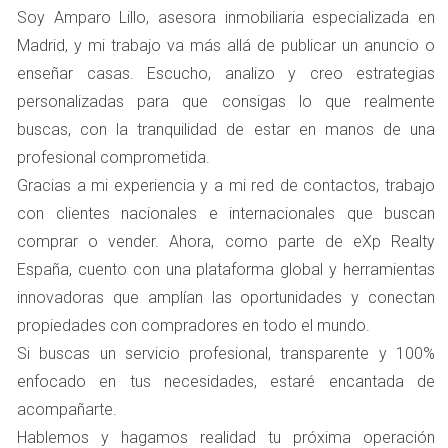
garaje.
Soy Amparo Lillo, asesora inmobiliaria especializada en
Estado general del chalet (reformas realizadas,
Madrid, y mi trabajo va más allá de publicar un anuncio o
antigüedad).
enseñar casas. Escucho, analizo y creo estrategias
Recuerda que, aunque esta comparación es útil, cada
personalizadas para que consigas lo que realmente
propiedad es única y debe ser considerada dentro del
buscas, con la tranquilidad de estar en manos de una
contexto del mercado actual.
profesional comprometida.
Valoración Profesional
Gracias a mi experiencia y a mi red de contactos, trabajo
con clientes nacionales e internacionales que buscan
Si deseas una evaluación más precisa, considera
comprar o vender. Ahora, como parte de eXp Realty
contratar a un tasador profesional. Un experto puede
España, cuento con una plataforma global y herramientas
ofrecerte un análisis detallado basado en datos del
innovadoras que amplían las oportunidades y conectan
mercado, tendencias actuales y características
propiedades con compradores en todo el mundo.
específicas de tu chalet. Este enfoque no solo te dará una
Si buscas un servicio profesional, transparente y 100%
cifra más exacta, sino que también te proporcionará
enfocado en tus necesidades, estaré encantada de
confianza al momento de negociar con potenciales
acompañarte.
compradores.
Hablemos y hagamos realidad tu próxima operación