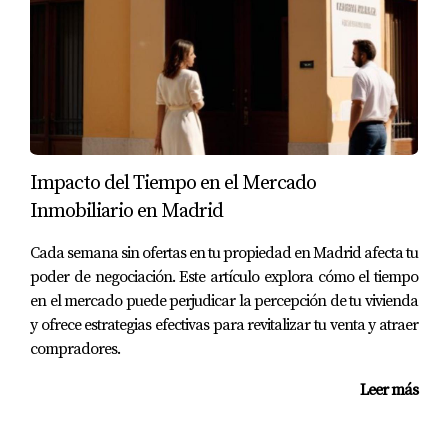
Para ilustrar mejor cómo determinar el precio real de un
chalet en La Garena, examinemos algunos estudios de
caso.
Estudio de Caso 1: Chalet Familiar Reciente
Juan y María compraron su chalet hace cinco años por
Impacto del Tiempo en el Mercado
300,000 euros. Al decidir venderlo, comenzaron a
Inmobiliario en Madrid
investigar propiedades similares y notaron que muchas
se vendían entre 350,000 y 370,000 euros. Sin embargo,
Cada semana sin ofertas en tu propiedad en Madrid afecta tu
tras consultar a un tasador profesional, se dieron cuenta
poder de negociación. Este artículo explora cómo el tiempo
de que su propiedad tenía características únicas que
en el mercado puede perjudicar la percepción de tu vivienda
y ofrece estrategias efectivas para revitalizar tu venta y atraer
justificaban un precio más alto. Finalmente, lograron
compradores.
vender su chalet por 380,000 euros gracias a una correcta
valoración.
Leer más
Estudio de Caso 2: Chalet Necesitado de