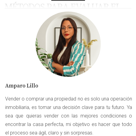
MÉTODOS PARA EVALUAR EL
PRECIO
Comparación con el Mercado
Una de las formas más efectivas de evaluar el precio de
tu chalet es mediante la comparación con otras
propiedades similares en la zona. Esto implica investigar
los precios de venta recientes y activos en La Garena.
Puedes utilizar portales inmobiliarios como Idealista o
Amparo Lillo
Fotocasa para obtener información sobre propiedades
que se han vendido recientemente. Observa aspectos
Vender o comprar una propiedad no es solo una operación
como:
inmobiliaria, es tomar una decisión clave para tu futuro. Ya
sea que quieras vender con las mejores condiciones o
Superficie del chalet.
encontrar la casa perfecta, mi objetivo es hacer que todo
Ubicación específica dentro de La Garena.
Características adicionales como piscina, jardín o
el proceso sea ágil, claro y sin sorpresas.