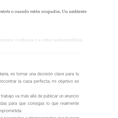
 estrés o cuando estén ocupados. Un ambiente
 generar confianza y a evitar malentendidos.
speto, sino que también puede ayudarte a
aria, es tomar una decisión clave para tu
ncontrar la casa perfecta, mi objetivo es
 trabajo va más allá de publicar un anuncio
zadas para que consigas lo que realmente
omprometida.
alternativas que podrías considerar: