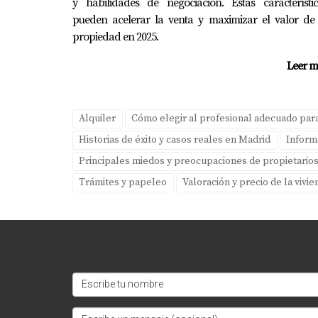
y habilidades de negociación. Estas característic
¡No esperes más! Vende tu propiedad sin
pueden acelerar la venta y maximizar el valor de 
Descarga nuestra Guía gratuita para pr
propiedad en 2025.
Contacta hoy mismo a Amparo Lillo para
Leer m
PREGUNTAS FRECUENTE
¿Debo avisar a mis inquilinos antes 
Alquiler
Cómo elegir al profesional adecuado para
Sí, es recomendable avisarles con anticipaci
Historias de éxito y casos reales en Madrid
Inform
Principales miedos y preocupaciones de propietario
¿Qué opciones puedo ofrecer a mis i
Trámites y papeleo
Valoración y precio de la vivi
Puedes ofrecerles la opción de compra prior
¿Cómo puedo manejar las preocupaci
Escucha atentamente sus inquietudes y busca 
¿Es legal vender una propiedad alquil
Depende del tipo de contrato y las cláusulas 