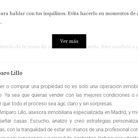
ra hablar con tus inquilinos. Evita hacerlo en momentos de
.
Ver más
 detrás de la venta de manera clara y directa. Esto ayudará a
ietudes y preguntas. Escuchar activamente no solo muestra re
aro Lillo
er o comprar una propiedad no es solo una operación inmobili
ro. Ya sea que quieras vender con las mejores condiciones o e
tensiones en oportunidades."
 que todo el proceso sea ágil, claro y sin sorpresas.
mparo Lillo, asesora inmobiliaria especializada en Madrid, y mi
NOS
señar casas. Escucho, analizo y creo estrategias personali
as, con la tranquilidad de estar en manos de una profesional c
 que la transición sea más fácil para todos. Aquí hay algunas 