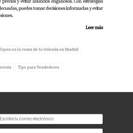
 precios y evitar anuncios engañosos. Con estrategias
ecuadas, puedes tomar decisiones informadas y evitar
efectivamente.
usiones.
Leer más
fluyen en la venta de tu vivienda en Madrid
.
aventa
Tips para Vendedores
ndable hacerlo sin previo aviso; esto puede