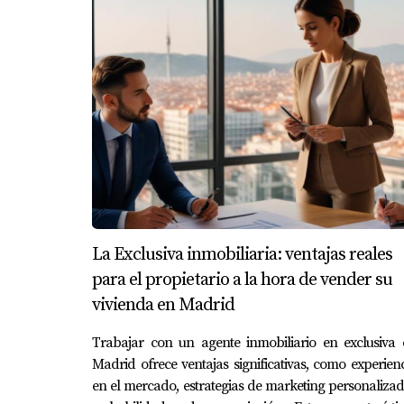
con el trato.
Caso 3: Prórroga del Contrato
Ana estaba preocupada por cómo su inquilino 
contrato mientras buscaba un comprador adecu
"Los casos exitosos demuestran que c
CONCLUSIÓN
La Exclusiva inmobiliaria: ventajas reales
Negociar con tus inquilinos al vender tu viv
para el propietario a la hora de vender su
opciones flexibles, puedes facilitar una tran
vivienda en Madrid
esto hará toda la diferencia en cómo se desarr
Trabajar con un agente inmobiliario en exclusiva 
malentendidos, no dudes en contactar a Ampar
Madrid ofrece ventajas significativas, como experien
Llama a la Acción
en el mercado, estrategias de marketing personaliza