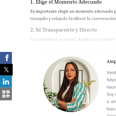
1. Elige el Momento Adecuado
Es importante elegir un momento adecuado pa
tranquilo y relajado facilitará la conversación
2. Sé Transparente y Directo
La honestidad es crucial. Explica las razones
3. Escucha sus Preocupaciones
Permite que tus inquilinos expresen sus inqu
Amp
encontrar soluciones adecuadas.
Vend
futu
"La comunicación abierta transforma 
hacer
Soy A
OPCIONES PARA INQUILI
o en
busc
Ofrecer opciones a tus inquilinos puede hacer