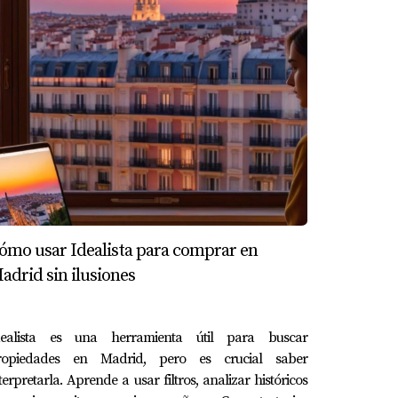
o. Decidió ofrecerle una prórroga del
evitar conflictos innecesarios.
anando."
ómo usar Idealista para comprar en
conflictivo. Con una comunicación clara y
adrid sin ilusiones
bordar el tema con respeto y consideración;
paso hacia una venta exitosa sin tensiones ni
dealista es una herramienta útil para buscar
través del proceso con confianza.
ropiedades en Madrid, pero es crucial saber
terpretarla. Aprende a usar filtros, analizar históricos