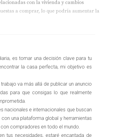
elacionadas con la vivienda y cambios
puestas a comprar, lo que podría aumentar la
ede desincentivar a los compradores
aria, es tomar una decisión clave para tu
e está en encontrar un equilibrio que refleje
ncontrar la casa perfecta, mi objetivo es
sino que también genera confianza en los
s; si tu vivienda está sobrevalorada, será
 trabajo va más allá de publicar un anuncio
zadas para que consigas lo que realmente
omprometida.
tes nacionales e internacionales que buscan
 con una plataforma global y herramientas
s con compradores en todo el mundo.
 puede aumentar significativamente el valor.
 en tus necesidades, estaré encantada de