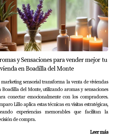
 Antes de ponerla en venta, realizaron
un precio justo que reflejaba tanto las mejoras
romas y Sensaciones para vender mejor tu
ivienda en Boadilla del Monte
rimonio y asegurar una venta exitosa. A través
 marketing sensorial transforma la venta de viviendas
precio justo que atraerá compradores sin
 Boadilla del Monte, utilizando aromas y sensaciones
 o inseguro sobre cómo proceder; una buena
ara conectar emocionalmente con los compradores.
s. Si estás listo para dar el siguiente paso
paro Lillo aplica estas técnicas en visitas estratégicas,
 el inicio, no dudes en contactar conmigo,
reando experiencias memorables que facilitan la
cisión de compra.
Leer más