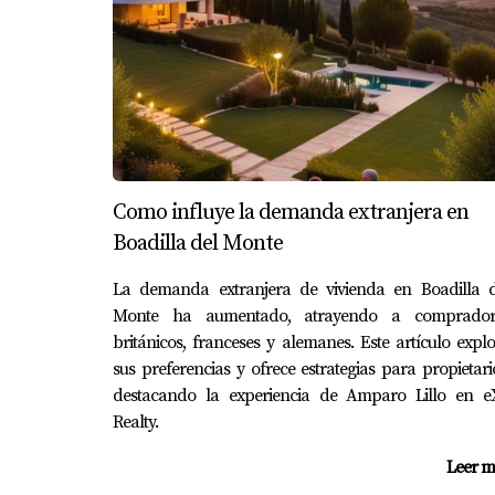
Caso 3: La pareja Ana y Luis
Ana y Luis compraron una casa antigua con mu
mejoras estratégicas y consultaron con experto
realizadas como las tendencias del mercado,
CONCLUSIÓN
Como influye la demanda extranjera en
Boadilla del Monte
Fijar el precio correcto para tu vivienda en 
La demanda extranjera de vivienda en Boadilla d
del análisis detallado del mercado y la consi
Monte ha aumentado, atrayendo a comprador
sacrificar tus intereses económicos. Recuerd
británicos, franceses y alemanes. Este artículo expl
estrategia inicial puede marcar la diferencia 
sus preferencias y ofrece estrategias para propietari
hacia la venta exitosa de tu vivienda o neces
destacando la experiencia de Amparo Lillo en e
Realty.
Amparo Lillo. Estoy aquí para ayudarte a tom
Leer m
¿Listo para empezar?