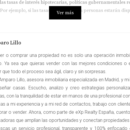
as tasas de interés hipotecarias, políticas gubernamentales r
r ejemplo, si las tasas son bajas, más personas estarán dis
Ver más
O DE SALIDA
aro Lillo
s críticos al vender tu vivienda. Un precio demasiado alto pu
er o comprar una propiedad no es solo una operación inmobili
un precio demasiado bajo podría hacerte perder dinero. La clav
ro. Ya sea que quieras vender con las mejores condiciones o e
n buen precio desde el inicio no solo atrae más interesados, 
 que todo el proceso sea ágil, claro y sin sorpresas.
s personas utilizan herramientas online para comparar precio
mparo Lillo, asesora inmobiliaria especializada en Madrid, y mi
señar casas. Escucho, analizo y creo estrategias personali
N EN LA VALORACIÓN
as, con la tranquilidad de estar en manos de una profesional c
as a mi experiencia y a mi red de contactos, trabajo con clien
rar o vender. Ahora, como parte de eXp Realty España, cuento
lica considerar múltiples factores:
vadoras que amplían las oportunidades y conectan propiedade
iales como escuelas, transporte público y centros comerciales
uscas un servicio profesional, transparente y 100% enfocado