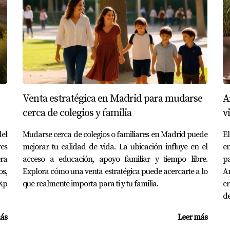
cho potencial pero necesitaban renovaciones significativas.
s sobre el valor real del inmueble tras las reformas. Al fijar 
 lograron vender rápidamente a un buen precio.
Venta estratégica en Madrid para mudarse
A
cerca de colegios y familia
v
Alcalá de Henares en 2026 es fundamental para proteger tu pat
el
Mudarse cerca de colegios o familiares en Madrid puede
El
deración cuidadosa de varios factores, puedes establecer un 
es
mejorar tu calidad de vida. La ubicación influye en el
en
a siempre buscar asesoría profesional si te sientes abrumado
ora
acceso a educación, apoyo familiar y tiempo libre.
p
entre una venta rápida o una larga espera llena de frustracione
os,
Explora cómo una venta estratégica puede acercarte a lo
Am
itas más información sobre cómo fijar el precio correcto desde
Xp
que realmente importa para ti y tu familia.
c
ar decisiones informadas y estratégicas.
de
ás
Leer más