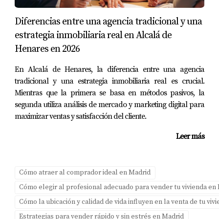
Diferencias entre una agencia tradicional y una
PREGUNTAS FRECUENTES
estrategia inmobiliaria real en Alcalá de
Henares en 2026
¿Cuáles son las mejores estrategias para
resaltar mi barrio?
En Alcalá de Henares, la diferencia entre una agencia
Utiliza descripciones detalladas sobre colegios cercanos,
tradicional y una estrategia inmobiliaria real es crucial.
zonas verdes y servicios comunitarios disponibles.
Mientras que la primera se basa en métodos pasivos, la
segunda utiliza análisis de mercado y marketing digital para
¿Es importante mencionar las urbanizaciones
maximizar ventas y satisfacción del cliente.
exclusivas?
Leer más
Sí, mencionar urbanizaciones exclusivas puede atraer a
compradores interesados en un estilo de vida particular.
Cómo atraer al comprador ideal en Madrid
¿Cómo puedo utilizar el marketing premium?
Cómo elegir al profesional adecuado para vender tu vivienda en
El marketing premium implica presentar tu propiedad
Cómo la ubicación y calidad de vida influyen en la venta de tu vi
con fotografías profesionales y descripciones atractivas
Estrategias para vender rápido y sin estrés en Madrid