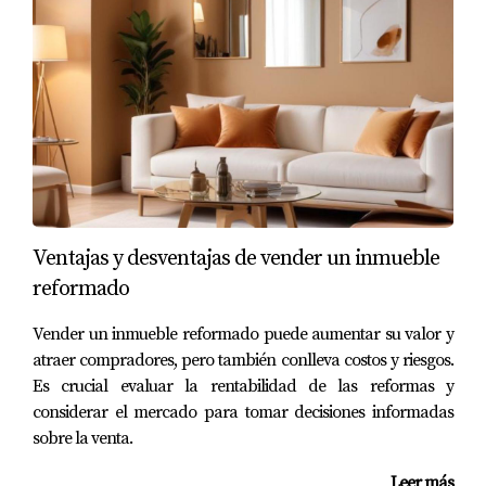
CASOS PRÁCTICOS
Valdecabañas
Valdecabañas es una urbanización que ha ganado
popularidad por su entorno tranquilo y sus lujosas
propiedades. Al vender en esta zona, es fundamental
enfatizar la calidad constructiva de las viviendas y las
Ventajas y desventajas de vender un inmueble
comodidades disponibles. Por ejemplo, puedes hablar
reformado
sobre las amplias zonas comunes que fomentan la
interacción entre vecinos o sobre la cercanía a rutas
Vender un inmueble reformado puede aumentar su valor y
escolares seguras para los niños. Todo esto crea un
atraer compradores, pero también conlleva costos y riesgos.
ambiente ideal para familias que buscan un hogar donde
Es crucial evaluar la rentabilidad de las reformas y
crecer.
considerar el mercado para tomar decisiones informadas
sobre la venta.
Las Lomas
Leer más