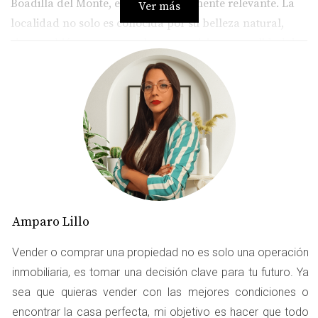
Boadilla del Monte, esto es especialmente relevante. La
Ver más
localidad no solo es conocida por su belleza natural,
sino también por sus excelentes servicios y su calidad de
vida. Resaltar las ventajas de tu barrio al vender puede
marcar la diferencia entre una venta rápida y una
propiedad que permanece en el mercado durante meses.
En este artículo, te proporcionaremos estrategias
efectivas para destacar lo mejor de tu barrio y cómo
Amparo Lillo utiliza marketing premium para poner en
valor cada detalle.
VENTAJAS DE TU BARRIO AL
Amparo Lillo
VENDER EN BOADILLA DEL
Vender o comprar una propiedad no es solo una operación
MONTE
inmobiliaria, es tomar una decisión clave para tu futuro. Ya
sea que quieras vender con las mejores condiciones o
Colegios Privados
encontrar la casa perfecta, mi objetivo es hacer que todo