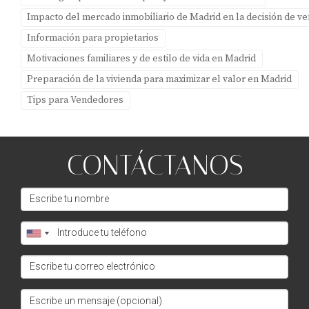
que resalten sus características únicas.
Impacto del mercado inmobiliario de Madrid en la decisión de v
¿Qué papel juegan las zonas verdes en la
Información para propietarios
venta?
Motivaciones familiares y de estilo de vida en Madrid
Las zonas verdes son altamente valoradas por los
Preparación de la vivienda para maximizar el valor en Madrid
compradores ya que ofrecen espacios para disfrutar al
Tips para Vendedores
aire libre y fomentar un estilo de vida saludable.
¿Amparo Lillo puede ayudarme con la venta?
CONTÁCTANOS
Absolutamente. Amparo Lillo tiene experiencia en
marketing inmobiliario premium y puede ayudarte a
destacar cada detalle importante para lograr una venta
exitosa.