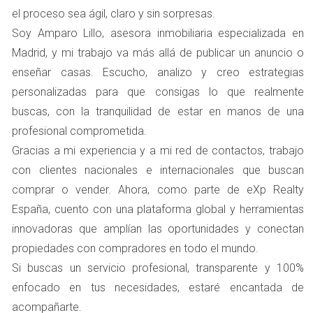
el proceso sea ágil, claro y sin sorpresas.
Uno de los aspectos más valorados por las familias a la
Soy Amparo Lillo, asesora inmobiliaria especializada en
hora de elegir un nuevo hogar son los colegios cercanos.
Madrid, y mi trabajo va más allá de publicar un anuncio o
En Boadilla del Monte, existen diversas opciones
enseñar casas. Escucho, analizo y creo estrategias
educativas privadas que son altamente reconocidas. Al
personalizadas para que consigas lo que realmente
mencionar estos colegios en tus anuncios o visitas,
buscas, con la tranquilidad de estar en manos de una
asegúrate de incluir detalles como su metodología
profesional comprometida.
educativa, actividades extracurriculares y resultados
Gracias a mi experiencia y a mi red de contactos, trabajo
académicos. Esto no solo atraerá a familias con niños,
con clientes nacionales e internacionales que buscan
sino que también aumentará el atractivo general de la
comprar o vender. Ahora, como parte de eXp Realty
propiedad.
España, cuento con una plataforma global y herramientas
Zonas Verdes
innovadoras que amplían las oportunidades y conectan
Las zonas verdes son otro punto fuerte en Boadilla del
propiedades con compradores en todo el mundo.
Monte. La posibilidad de disfrutar de espacios al aire
Si buscas un servicio profesional, transparente y 100%
libre para pasear, hacer deporte o simplemente relajarse
enfocado en tus necesidades, estaré encantada de
es un gran atractivo para muchos compradores. Resalta
acompañarte.