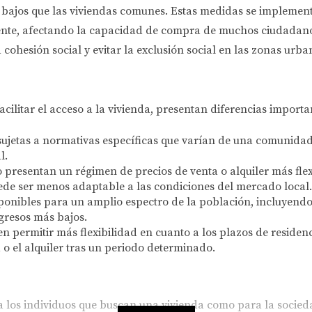
s bajos que las viviendas comunes. Estas medidas se implemen
te, afectando la capacidad de compra de muchos ciudadanos.
 cohesión social y evitar la exclusión social en las zonas urba
ilitar el acceso a la vivienda, presentan diferencias import
ujetas a normativas específicas que varían de una comunida
l.
resentan un régimen de precios de venta o alquiler más flexi
uede ser menos adaptable a las condiciones del mercado local.
onibles para un amplio espectro de la población, incluyend
ngresos más bajos.
 permitir más flexibilidad en cuanto a los plazos de residenc
 o el alquiler tras un periodo determinado.
a los individuos que buscan una vivienda como para la socieda