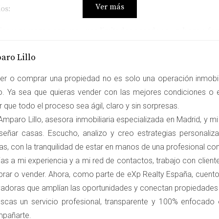
Ver más
os:
as y personas con recursos limitados acceder a un hogar, fom
os ciudadanos pueden establecerse, creando un sentido de c
o inicial es bajo, las VPP pueden representar una buena inver
aro Lillo
has VPP se construyen con criterios de sostenibilidad, prom
er o comprar una propiedad no es solo una operación inmobili
ro. Ya sea que quieras vender con las mejores condiciones o e
 que todo el proceso sea ágil, claro y sin sorpresas.
mparo Lillo, asesora inmobiliaria especializada en Madrid, y mi
lizaremos tres casos donde estas viviendas han sido fundament
señar casas. Escucho, analizo y creo estrategias personali
:
En este proyecto se construyeron 500 VPP en un barrio de la
as, con la tranquilidad de estar en manos de una profesional c
o ayudó a resolver el problema habitacional, sino que también r
as a mi experiencia y a mi red de contactos, trabajo con clien
ementado programas de VPP que han permitido a jóvenes pro
rar o vender. Ahora, como parte de eXp Realty España, cuento
rno urbano dinámico y atractivo para las nuevas generaciones
vadoras que amplían las oportunidades y conectan propiedade
e demanda de vivienda en Barcelona, se han lanzado proyect
is de vivienda, ayudando a reducir el impacto de la burbuja inm
uscas un servicio profesional, transparente y 100% enfocado
pañarte.