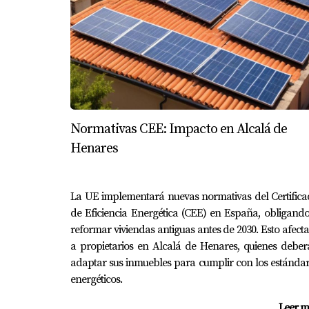
tipo de viviendas.
¿Existen beneficios fiscales por adq
En muchas comunidades autónomas, se ofrecen
compra de VPP.
Las VPP no solo ofrecen viviendas ase
Normativas CEE: Impacto en Alcalá de
Henares
Las Viviendas de Protección Pública son un 
desafíos sociales. Al entender tanto sus cara
La UE implementará nuevas normativas del Certific
su valor no solo en términos individuales, si
de Eficiencia Energética (CEE) en España, obligand
posibilidad de adquirir una vivienda, conside
reformar viviendas antiguas antes de 2030. Esto afect
a propietarios en Alcalá de Henares, quienes debe
adaptar sus inmuebles para cumplir con los estánda
energéticos.
Leer m