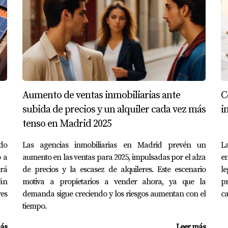
uirir una VPP?
 incentivos fiscales, como reducciones en el Impuesto de Tr
quibles, sino que también abren la puerta a un futuro má
Aumento de ventas inmobiliarias ante
C
subida de precios y un alquiler cada vez más
i
claro ejemplo de cómo las políticas de vivienda pueden ser 
tenso en Madrid 2025
cterísticas como sus beneficios en comparación con las Viviend
ado
Las agencias inmobiliarias en Madrid prevén un
La
no también en su contribución a una sociedad más cohesiva y a
o a
aumento en las ventas para 2025, impulsadas por el alza
e
ra todas las opciones disponibles y cómo pueden influir en tu
ará
de precios y la escasez de alquileres. Este escenario
le
rán
motiva a propietarios a vender ahora, ya que la
pr
res
demanda sigue creciendo y los riesgos aumentan con el
ca
tiempo.
ás
Leer más