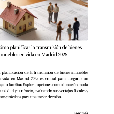
ansmisiones Patrimoniales, para fomentar la
s sostenible y equitativo para todos.
ómo planificar la transmisión de bienes
nmuebles en vida en Madrid 2025
una herramienta poderosa para abordar
as de Protección Oficial, se puede apreciar
 planificación de la transmisión de bienes inmuebles
ccesible. La próxima vez que pienses en la
n vida en Madrid 2025 es crucial para asegurar un
 vida y en tu comunidad.
gado familiar. Explora opciones como donación, nuda
opiedad y usufructo, evaluando sus ventajas fiscales y
sos prácticos para una mejor decisión.
Leer más