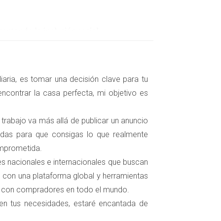
entando la inclusión social.
omunidad y pertenencia.
sión a largo plazo, ya que su valor puede
oviendo prácticas amigables con el medio
aria, es tomar una decisión clave para tu
ncontrar la casa perfecta, mi objetivo es
 trabajo va más allá de publicar un anuncio
ales:
zadas para que consigas lo que realmente
 capital, proporcionando hogares a familias
omprometida.
evitalizó la zona comercial local.
tes nacionales e internacionales que buscan
fesionales acceder a sus primeros hogares,
 con una plataforma global y herramientas
.
s con compradores en todo el mundo.
os de VPP que han proporcionado soluciones
obiliaria.
 en tus necesidades, estaré encantada de