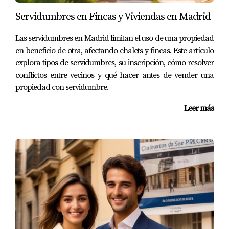
habitabilidad. En caso contrario, recibirás indicaciones
Servidumbres en Fincas y Viviendas en Madrid
sobre qué aspectos deben corregirse. Recuerda que la
renovación de la cédula es necesaria cada cierto tiempo,
Las servidumbres en Madrid limitan el uso de una propiedad
dependiendo de las normativas locales.
en beneficio de otra, afectando chalets y fincas. Este artículo
explora tipos de servidumbres, su inscripción, cómo resolver
Casos prácticos
conflictos entre vecinos y qué hacer antes de vender una
propiedad con servidumbre.
Para ilustrar mejor el proceso, aquí te compartimos tres
casos prácticos que reflejan situaciones comunes al
Leer más
gestionar la cédula de habitabilidad en Alcalá de
Henares.
Caso 1: Juan y su primera vivienda
Juan compró su primera vivienda en Alcalá y estaba
emocionado por mudarse. Sin embargo, al querer
alquilarla antes de mudarse, se dio cuenta de que
necesitaba la cédula de habitabilidad. Siguiendo los