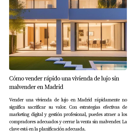
en gestión inmobiliaria como Amparo Lillo, entendieron
que podían negociar una cláusula en el contrato para
asegurar que el vendedor obtuviera el documento antes
del cierre. Gracias a esta estrategia, pudieron adquirir su
hogar sin complicaciones.
Conclusión
Obtener o renovar la cédula de habitabilidad en Alcalá
de Henares no tiene por qué ser un proceso abrumador
Cómo vender rápido una vivienda de lujo sin
si cuentas con la información adecuada y el apoyo
malvender en Madrid
necesario. Este documento es esencial no solo para
Vender una vivienda de lujo en Madrid rápidamente no
cumplir con las normativas legales sino también para
significa sacrificar su valor. Con estrategias efectivas de
garantizar un entorno seguro y cómodo para ti y tus
marketing digital y gestión profesional, puedes atraer a los
futuros inquilinos o compradores. Si tienes dudas sobre
compradores adecuados y cerrar la venta sin malvender. La
cómo proceder o necesitas asistencia personalizada en
clave está en la planificación adecuada.
este trámite, no dudes en contactar a Amparo Lillo; ella