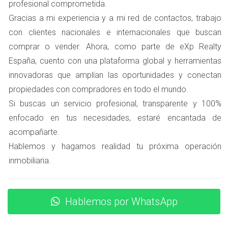
profesional comprometida.
adecuada, se vuelve mucho más manejable. A
Gracias a mi experiencia y a mi red de contactos, trabajo
continuación, desglosamos los pasos necesarios para
con clientes nacionales e internacionales que buscan
completar este trámite.
comprar o vender. Ahora, como parte de eXp Realty
Documentación necesaria
España, cuento con una plataforma global y herramientas
Para iniciar el proceso, necesitarás reunir ciertos
innovadoras que amplían las oportunidades y conectan
documentos. Aquí te dejamos una lista básica:
propiedades con compradores en todo el mundo.
Si buscas un servicio profesional, transparente y 100%
Escritura de propiedad o contrato de
enfocado en tus necesidades, estaré encantada de
arrendamiento.
acompañarte.
Certificado técnico que acredite las condiciones del
inmueble.
Hablemos y hagamos realidad tu próxima operación
Documentación personal (DNI o NIE).
inmobiliaria.
Planos del inmueble (si es necesario).
Justificante del pago de tasas administrativas.
Es importante verificar si hay requisitos adicionales
Hablemos por WhatsApp
específicos para tu caso particular.