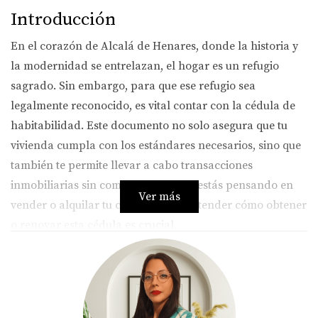
Introducción
En el corazón de Alcalá de Henares, donde la historia y
la modernidad se entrelazan, el hogar es un refugio
sagrado. Sin embargo, para que ese refugio sea
legalmente reconocido, es vital contar con la cédula de
habitabilidad. Este documento no solo asegura que tu
vivienda cumpla con los estándares necesarios, sino que
también te permite llevar a cabo transacciones
inmobiliarias sin complicaciones. Si estás pensando en
Ver más
vender o alquilar tu casa en 2025, entender cómo obtener
o renovar esta cédula es crucial.
¿Qué es la cédula de habitabilidad?
La cédula de habitabilidad es un certificado emitido por
el Ayuntamiento que acredita que una vivienda reúne las