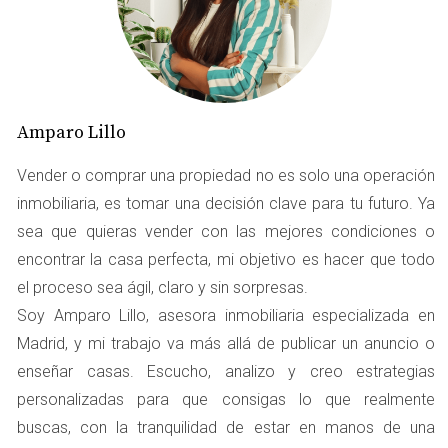
condiciones mínimas para ser habitada. Esto incluye
aspectos como la seguridad estructural, la salubridad y
el acceso a servicios básicos como agua, luz y
saneamiento. Sin esta cédula, no podrás legalmente
vender o alquilar tu propiedad, lo que puede generar
Amparo Lillo
problemas legales y económicos.
Vender o comprar una propiedad no es solo una operación
inmobiliaria, es tomar una decisión clave para tu futuro. Ya
"La cédula de habitabilidad no solo es un
requisito legal; es una garantía de calidad y
sea que quieras vender con las mejores condiciones o
seguridad para los futuros inquilinos o
encontrar la casa perfecta, mi objetivo es hacer que todo
compradores."
el proceso sea ágil, claro y sin sorpresas.
Soy Amparo Lillo, asesora inmobiliaria especializada en
Cómo obtener o renovar la cédula
Madrid, y mi trabajo va más allá de publicar un anuncio o
de habitabilidad
enseñar casas. Escucho, analizo y creo estrategias
personalizadas para que consigas lo que realmente
Obtener o renovar la cédula de habitabilidad puede
buscas, con la tranquilidad de estar en manos de una
parecer un proceso complicado, pero con la información