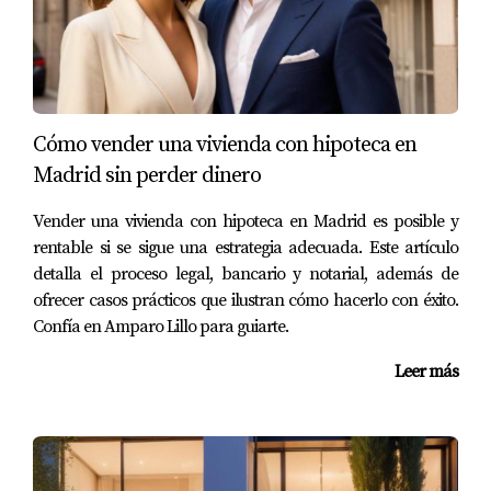
pasos mencionados anteriormente y con un poco de
ayuda profesional, logró obtenerla rápidamente y pudo
alquilar su propiedad sin problemas.
Caso 2: María y la renovación de su cédula
Cómo vender una vivienda con hipoteca en
María había vivido en su casa durante más de diez años
Madrid sin perder dinero
sin saber que necesitaba renovar su cédula. Cuando
Vender una vivienda con hipoteca en Madrid es posible y
decidió venderla, se encontró con que no podía hacerlo
rentable si se sigue una estrategia adecuada. Este artículo
sin este documento actualizado. Al informarse sobre el
detalla el proceso legal, bancario y notarial, además de
proceso y reunir la documentación necesaria, pudo
ofrecer casos prácticos que ilustran cómo hacerlo con éxito.
renovarla a tiempo y cerrar la venta sin inconvenientes.
Confía en Amparo Lillo para guiarte.
Caso 3: La familia Pérez y la compra del hogar
Leer más
soñado
La familia Pérez encontró su hogar ideal pero se
enfrentó a un obstáculo: el vendedor no contaba con la
cédula actualizada. Después de asesorarse con expertos