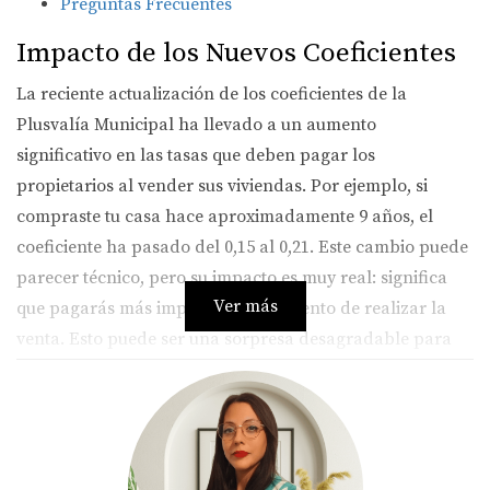
Preguntas Frecuentes
Impacto de los Nuevos Coeficientes
La reciente actualización de los coeficientes de la
Plusvalía Municipal ha llevado a un aumento
significativo en las tasas que deben pagar los
propietarios al vender sus viviendas. Por ejemplo, si
compraste tu casa hace aproximadamente 9 años, el
coeficiente ha pasado del 0,15 al 0,21. Este cambio puede
parecer técnico, pero su impacto es muy real: significa
Ver más
que pagarás más impuestos al momento de realizar la
venta. Esto puede ser una sorpresa desagradable para
muchos, especialmente si no estaban al tanto de estas
modificaciones. Los nuevos coeficientes se aplican a la
base imponible del impuesto y pueden variar
dependiendo del tiempo que hayas tenido la propiedad.