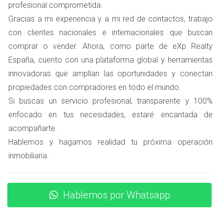
profesional comprometida.
venta.
Gracias a mi experiencia y a mi red de contactos, trabajo
con clientes nacionales e internacionales que buscan
Casos Reales
comprar o vender. Ahora, como parte de eXp Realty
Para ilustrar mejor el impacto de estos cambios,
España, cuento con una plataforma global y herramientas
compartimos tres casos reales de propietarios en Alcalá
innovadoras que amplían las oportunidades y conectan
de Henares que se han visto afectados por la nueva
propiedades con compradores en todo el mundo.
normativa.
Si buscas un servicio profesional, transparente y 100%
enfocado en tus necesidades, estaré encantada de
Caso 1: María y su piso en Vía Complutense
acompañarte.
María compró su piso hace diez años por 150,000 euros.
Hablemos y hagamos realidad tu próxima operación
Al decidir venderlo este año por 200,000 euros, se
inmobiliaria.
sorprendió al descubrir que debía pagar más Plusvalía
Municipal debido al nuevo coeficiente. Después de
calcularlo, se dio cuenta que tendría que destinar una
Hablemos por Whatsapp
parte considerable de sus ganancias a impuestos. Esto le
llevó a replantearse su estrategia de venta y buscar