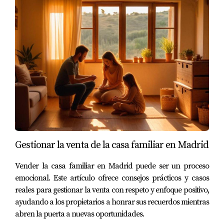
online; esto no solo te ahorrará tiempo sino que te
permitirá manejar tus asuntos fiscales con mayor
comodidad y eficiencia. Si necesitas ayuda adicional o
asesoramiento personalizado durante este proceso, no
dudes en contactar a Amparo Lillo; ella está aquí para
guiarte y asegurarse de que tomes las mejores decisiones
posibles respecto a tu propiedad.
Preguntas Frecuentes
¿Qué es la Plusvalía Municipal?
Gestionar la venta de la casa familiar en Madrid
La Plusvalía Municipal es un impuesto local que grava el
Vender la casa familiar en Madrid puede ser un proceso
incremento del valor de los terrenos urbanos cuando se
emocional. Este artículo ofrece consejos prácticos y casos
transmiten (por ejemplo, al vender una propiedad).
reales para gestionar la venta con respeto y enfoque positivo,
ayudando a los propietarios a honrar sus recuerdos mientras
¿Cómo se calcula la Plusvalía Municipal?
abren la puerta a nuevas oportunidades.