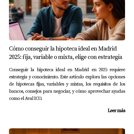
sobre tus datos y asegurarte de que todo esté correcto
antes de enviarlo oficialmente. Recuerda revisar todos
los campos cuidadosamente para evitar errores que
puedan resultar costosos.
Conclusión y Consejos Finales
Cómo conseguir la hipoteca ideal en Madrid
En resumen, la actualización de los coeficientes de la
2025: fija, variable o mixta, elige con estrategia
Plusvalía Municipal ha traído consigo importantes
Conseguir la hipoteca ideal en Madrid en 2025 requiere
cambios para los propietarios en Alcalá de Henares. Si
estrategia y conocimiento. Este artículo explora las opciones
planeas vender tu vivienda en los próximos años, es vital
de hipotecas fijas, variables y mixtas, los requisitos de los
estar informado sobre cómo estos cambios afectarán tus
bancos, consejos para negociar, y cómo aprovechar ayudas
finanzas. No dudes en utilizar herramientas como
como el Aval ICO.
calculadoras online o consultar con expertos para
Leer más
obtener una visión clara sobre lo que puedes esperar.
Recuerda también aprovechar las facilidades ofrecidas
por el Ayuntamiento para realizar tu autoliquidación