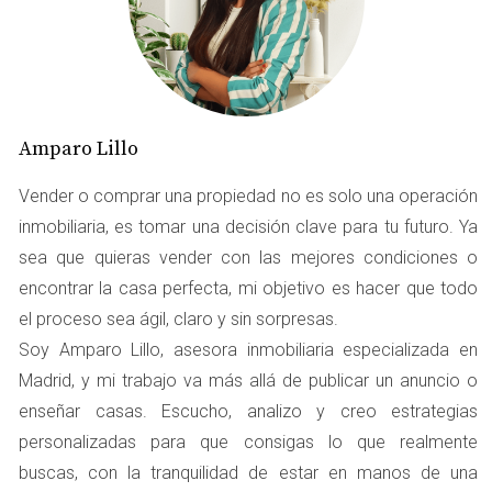
Es esencial entender cómo se calcula este impuesto para
evitar sorpresas. La fórmula básica implica multiplicar el
valor catastral del suelo por el coeficiente
correspondiente y luego aplicar el tipo impositivo
municipal. Por lo tanto, si deseas conocer exactamente
Amparo Lillo
cuánto pagarás, es recomendable utilizar una
calculadora específica o consultar con un experto.
Vender o comprar una propiedad no es solo una operación
inmobiliaria, es tomar una decisión clave para tu futuro. Ya
Ejemplo Práctico
sea que quieras vender con las mejores condiciones o
Imaginemos que tienes una vivienda con un valor
encontrar la casa perfecta, mi objetivo es hacer que todo
catastral de 100,000 euros. Con el antiguo coeficiente de
el proceso sea ágil, claro y sin sorpresas.
0,15, tu base imponible sería 15,000 euros. Con el nuevo
Soy Amparo Lillo, asesora inmobiliaria especializada en
coeficiente de 0,21, esta cifra se eleva a 21,000 euros. Si el
Madrid, y mi trabajo va más allá de publicar un anuncio o
tipo impositivo municipal es del 30%, esto significa que
enseñar casas. Escucho, analizo y creo estrategias
pasarías de pagar 4,500 euros a 6,300 euros en concepto
personalizadas para que consigas lo que realmente
de Plusvalía Municipal. Esta diferencia puede ser
buscas, con la tranquilidad de estar en manos de una
significativa y es crucial tenerla en cuenta al planificar la